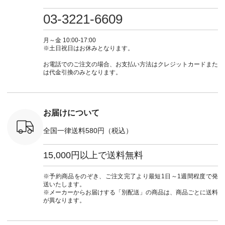
0（税込） [
グリーン ・ミモザイ
#大人女子 #ワンピ
（@natulan_official）
しむ #シ
R-262P-
エロー ・シルエット
ース #デニム #デニ
からどうぞ 「ナチュ
フ #シン
03-3221-6609
ブルー [ 注文番号：
ムワンピ #別注 #夏
ラン」で 注文番号や
#大人女子
 ■so コ
NCO-262C-31607 ]
コーデ #D*g*y #ディ
商品名を検索してみ
ト #フレ
ネンパナマ
■がま口 ミニウォレ
ージーワイ #natulan
てくださいね。
#チェック
月～金 10:00-17:00
wayTライ
ット ¥9,790（税込）
#ナチュラン
#lifewear #fashion
タンチェッ
※土日祝日はお休みとなります。
ラウス
[ 注文番号：NCO-
#natulan_official.
#natulan #今日のコ
#夏コーデ 
税込） [ 注
242C-08057 ] ■ラテ
ーデ #コーディネー
Laulu 
お電話でのご注文の場合、お支払い方法はクレジットカードまた
O-263T-
ィストート
ト #ファッション #
ル #オリ
は代金引換のみとなります。
¥12,980（税込） [
ナチュラル #日々の
ンド #natulan #ナチ
マクロス
注文番号：NCO-
暮らし #暮らしを楽
ュ
テーパード
262B-31610 ] ■キー
しむ #シンプルライ
#natulan_of
,590（税
カバー ¥2,970（税
フ #シンプルコーデ
注文番号：
込） [ 注文番号：
#大人女子 #フォー
お届けについて
-31349 ]
NCO-222C-00150 ] -
マル #ブラックフォ
6枚目＞
-------------------------
ーマル #ジャケット
全国一律送料580円（税込）
 ピンタック
--- ▶️ お買い物は写
#ワンピース #冠婚
ピース
真のタグをタップ ま
葬祭 #Luunamiu #ル
0（税込） [
たはプロフィール
ウナミウ #オリジナ
15,000円以上で送料無料
：MTO-
（@natulan_official）
ルブランド #natulan
] ＜7～
からどうぞ 「ナチュ
#ナチュラン
UNPLE ボ
ラン」で 注文番号や
#natulan_official.
※予約商品をのぞき、ご注文完了より最短1日～1週間程度で発
ゴイージー
商品名を検索してみ
送いたします。
1,550（税
てくださいね。
※メーカーからお届けする「別配送」の商品は、商品ごとに送料
注文番号：
#lifewear #fashion
が異なります。
-18377 ]
#natulan #今日のコ
■Lintu
ーデ #コーディネー
立体フラワー
ト #ファッション #