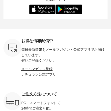
ー、よしい
---------- 松尾ミユキ
します。 モデル身
丁寧に設計。 特別な
いた色合
ろさん
-------------------------
長：164cm / 着用サ
日を心地よく過ごせ
えたアイテ
ochop2）
---- ■松尾ミユキ
イズ：PLUS ---------
る一着に仕上げまし
しくご紹
し 【第2
シアーバッグ
--------------------
た。 モデル身長：
モデル身長
ン柄コット
¥3,080（税込） ・
D*g*y -----------------
164cm ----------------
-------------
をプレゼン
Momo ・Leo ・
------------ ■リブ使い
------------- Luuna
---- Lintu L
にな
Maron ・Stella [ 注文
デニムワンピース
miu --------------------
-------------
 旅行や帰
番号：EMW-263B-
¥9,680（税込） ・ネ
--------- ■【慶弔両
タータン
ャーなど楽
31376 ] ■松尾ミユ
イビー ・ブラック [
用】ノーカラーフォ
ャザー
を計画され
キ キャットヘアク
注文番号：DCO-
ーマルジャケット
¥9,900
お得な情報配信中
も多いかと
リップ ¥1,320（税
264W-30707 ] -------
¥16,500（税込） [
ッド系 ・
は、
込） ・Noisettes ・
---------------------- ▶️
注文番号：KOA-
[ 注文番
毎日最新情報をメールマガジン・
公式アプリでお届け
のこれから
Pepper ・Chloe [ 注
お買い物は写真のタ
262O-31095 ] ■【慶
263S-27183 ] --
な 涼し気
文番号：EMW-
グをタップ またはプ
弔両用】大切な日の
-------------
しています。
アップやワ
262A-31375 ] ■松尾
ロフィール
ボタンフレアワンピ
お買い物
ぜひご登録ください。
、ブラウス
ミユキ キャットハ
（@natulan_official）
ース ¥18,700（税
グをタップ
！ そし
ンドルマグ ¥
からどうぞ 「ナチュ
込） [ 注文番号：
ロフ
メールマガジン登録
気「よくば
¥1,650（税込） ・
ラン」で 注文番号や
KOA-252W-22368 ]
（@natulan
ナチュラン公式アプリ
」予約販売
Pumpkin ・Noisettes
商品名を検索してみ
■【慶弔両用】大切
からどうぞ 「ナ
トしていま
・Pepper ・Chloe [
てくださいね。
な日のボウタイAラ
ラン」で 
逃しなく！
注文番号：EMW-
#lifewear #fashion
インワンピース
商品名を
------------
262K-31378 ] --------
#natulan #今日のコ
¥18,700（税込） [
てくだ
---------------------
ーデ #コーディネー
注文番号：KOA-
#lifewear
ご注文方法について
----------
aoneco ---------------
ト #ファッション #
252W-22369 ] -------
#natula
枚目
-------------- ■がま口
ナチュラル #日々の
---------------------- ▶️
ーデ #コ
 ■ista-
ロングウォレット
暮らし #暮らしを楽
お買い物は写真のタ
ト #ファ
PC、スマートフォンにて
っと選べるリ
¥19,690（税込） ・
しむ #シンプルライ
グをタップ またはプ
ナチュラル
24時間ご注文可能。
くばりパン
グレージュ ・ブルー
フ #シンプルコーデ
ロフィール
暮らし #