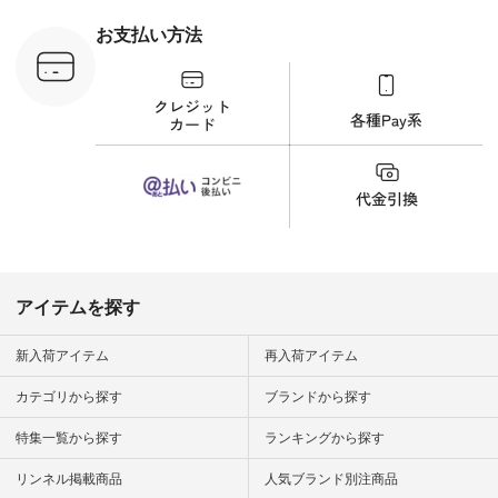
ラウス
ナチュラル #日々の
税込） [ 注
暮らし #暮らしを楽
お支払い方法
C-263T-
しむ #シンプルライ
フ #シンプルコーデ
商品詳
#大人女子 #猫 #猫グ
い物は写真
ッズ #世界猫の日 #
ップ また
バッグ #財布 #ポー
フィール
チ #マグカップ #猫
_official）
雑貨 #松尾ミユキ
チュラン」
#aoneco #アオネコ
にアクセス
#natulan #ナチュラ
番号や商品
ン #natulan_official.
してみてく
ar
#natulan #
デ #コー
 #ファッ
アイテムを探す
ナチュラル
ン #日々
#暮らしを
新入荷アイテム
再入荷アイテム
シンプルラ
ンプルコー
カテゴリから探す
ブランドから探す
女子 #夏コ
夏コーデ #
特集一覧から探す
ランキングから探す
#コーデ #
ネン
ficial.
リンネル掲載商品
人気ブランド別注商品