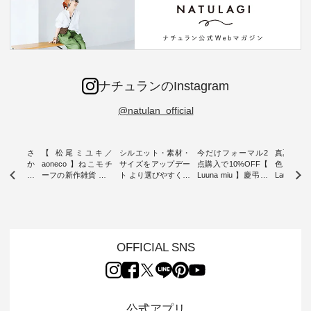
ナチュランのInstagram
@natulan_official
新着をおさ
【 松尾ミユキ／
シルエット・素材・
今だけフォーマル2
真夏から
チュランか
aoneco 】ねこモチ
サイズをアップデー
点購入で10%OFF【
色チェック
したアイテ
ーフの新作雑貨 ・ 8
ト より選びやすく【
Luuna miu 】慶弔両
Laulu
タッフが気
月8日の「世界猫の
D*g*y 】別注リブデ
用ノーカラージャケ
ェックギ
のをピック
日」を前に、 愛らし
ニムワンピース ・
ット ・ 身に纏うだ
ート ・ ゆったりと
s
いネコモチーフのア
心地よく着られるデ
けでほっとする着心
した着心
s NEW
イテムを特集。 ナチ
イリーウェアが人気
地を大切にした フォ
日常着を
L ] //
ュランでも人気の
の 「D*g*y」 より、
ーマル服のオリジナ
ナチュラ
7/26 -
「m.m（松尾ミユ
毎年大人気のナチュ
ルブランド「 Luuna
ルブランド「
OFFICIAL SNS
/ ✨✨ナ
キ）」と
ラン別注 リブデニム
miu 」から、 新たに
Laulu 
5周年記念
「aoneco」から、
ワンピースが登場。
フォーマルジャケッ
をまたい
月より、
持っているだけで気
シルエットや素材を
トが仲間入り。 ワン
ェックス
円（税込）以
分が上がる バッグや
見直し、 さらに魅力
ピースとのバランス
登場。 真夏にうれし
いただいた
雑貨をご紹介しま
的になったアイテム
を考え、 丈感やシル
い涼やかさ
公式アプリ
人気イラス
す。 -------------------
を 詳しくご紹介いた
エット、着心地まで
先取りで