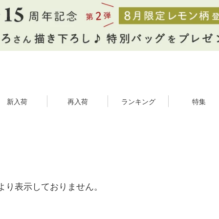
新入荷
再入荷
ランキング
特集
より表示しておりません。