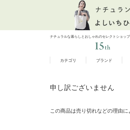
ナチュラルな暮らしとおしゃれのセレクトショップ
カテゴリ
ブランド
申し訳ございません
この商品は売り切れなどの理由に