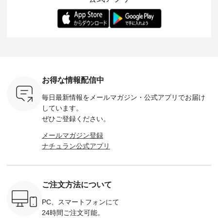
ます。 限
トレーター、よしい
変わり目に重宝する
します。 モデル身
丁寧に設計。 
を手に入れ
ちひろさん
アイテムです。 モデ
長：164cm / 着用サ
日を心地
だけのチャ
（@chocochop2）
ル身長：168cm -----
イズ：PLUS ---------
る一着に
ひこの機会
描き下ろし 【第2
------------------------
--------------------
た。 モデル身長：
なく！ ▼
弾】レモン柄コット
&yarn -----------------
D*g*y -----------------
164cm ----------------
荷したカラ
ンバッグをプレゼン
------------ ■コットン
------------ ■リブ使い
---------
色） ・コ
ト中です💓 8月にな
シアーVネックカー
デニムワンピース
miu --------
トマト ・
りました☀ 旅行や帰
ディガン ¥7,500（税
¥9,680（税込） ・ネ
--------- ■【慶弔両
モモ ・グ
省、レジャーなど楽
込） ・スモークブル
イビー ・ブラック [
用】ノー
ー ・スミ
しい予定を計画され
ー ・ブラック ・ネ
注文番号：DCO-
ーマルジ
お得な情報配信中
マメ ・レ
ている方も多いかと
イビー [ 注文番号：
264W-30707 ] -------
¥16,50
ルーベリー
思います🌿 今週は、
GRE-263T-30614 ] -
---------------------- ▶️
注文番号
毎日最新情報をメールマガジン・
公式アプリでお届け
----
暑さ本番のこれから
-------------------------
お買い物は写真のタ
262O-31095 
--------
にぴったりな 涼し気
--- ▶️ お買い物は写
グをタップ またはプ
弔両用】
しています。
-------------
なセットアップやワ
真のタグをタップ ま
ロフィール
ボタンフ
ぜひご登録ください。
っと
ンピース、ブラウス
たはプロフィール
（@natulan_official）
ース ¥18
ネンのよく
などが新登場！ そし
（@natulan_official）
からどうぞ 「ナチュ
込） [ 
メールマガジン登録
パンツ
て、大人気「よくば
からどうぞ 「ナチュ
ラン」で 注文番号や
KOA-252W
ナチュラン公式アプリ
込） [ 注
りパンツ」予約販売
ラン」で 注文番号や
商品名を検索してみ
■【慶弔
R-262P-
がスタートしていま
商品名を検索してみ
てくださいね。
な日のボ
す♪ お見逃しなく！
てくださいね。
#lifewear #fashion
インワ
 お買
-------------------------
#lifewear #fashion
#natulan #今日のコ
¥18,70
真のタグを
---- 今週のご紹介ア
#natulan #今日のコ
ーデ #コーディネー
注文番号
ご注文方法について
たはプロフ
イテム ----------------
ーデ #コーディネー
ト #ファッション #
252W-22369 ] -
ール
------------- ＜1枚目
ト #ファッション #
ナチュラル #日々の
--------------
_official）
右・2枚目＞ ■ista-
ナチュラル #日々の
暮らし #暮らしを楽
お買い物
PC、スマートフォンにて
チュ
ire もっと選べるリ
暮らし #暮らしを楽
しむ #シンプルライ
グをタップ
24時間ご注文可能。
注文番号や
ネンのよくばりパン
しむ #シンプルライ
フ #シンプルコーデ
ロフ