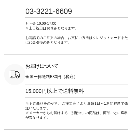
検索してみ
ツ ¥9,900（税込） [
フ #シンプルコーデ
#大人女子 #ワンピ
（@natulan
さいね。
注文番号：IIR-262P-
#大人女子 #カーデ
ース #デニム #デニ
からどうぞ 「ナ
03-3221-6609
 #fashion
29223 ] ＜1枚目左・
ィガン #羽織り #シ
ムワンピ #別注 #夏
ラン」で 
n #今日のコ
3～4枚目＞ ■so コ
アーカーデ #コット
コーデ #D*g*y #ディ
商品名を
ーディネー
ットンリネンパナマ
ン #夏の羽織 #夏コ
ージーワイ #natulan
てくだ
月～金 10:00-17:00
ッション #
クロス 2wayTライ
ーデ #andyarn #アン
#ナチュラン
#lifewear
※土日祝日はお休みとなります。
 #日々の
ンブラウス
ドヤーン #オリジナ
#natulan_official.
#natula
暮らしを楽
¥7,590（税込） [ 注
ルブランド #natulan
ーデ #コ
お電話でのご注文の場合、お支払い方法はクレジットカードまた
ンプルライ
文番号：CSO-263T-
#ナチュラン
ト #ファ
は代金引換のみとなります。
プルコーデ
31348 ] コットンリ
#natulan_official.
ナチュラル
#パンツ #
ネンパナマクロス
暮らし #
ツ #よく
イージーテーパード
しむ #シ
 #テーパ
パンツ ¥7,590（税
フ #シン
 #限定カ
込） [ 注文番号：
#大人女子
お届けについて
荷 #15周
CSO-263P-31349 ]
マル #ブ
#夏コーデ
＜5～6枚目＞
ーマル #
全国一律送料580円（税込）
re #イスタイ
■&yarn ピンタック
#ワンピー
#natulan
ワンピース
葬祭 #Luu
ュラン
¥12,900（税込） [
ウナミウ 
15,000円以上で送料無料
ficial.
注文番号：MTO-
ルブランド #natu
263W-29752 ] ＜7～
#ナチ
8枚目＞ ■UNPLE ボ
#natulan_of
※予約商品をのぞき、ご注文完了より最短1日～1週間程度で発
ールカーゴイージー
送いたします。
パンツ ¥11,550（税
※メーカーからお届けする「別配送」の商品は、商品ごとに送料
込） [ 注文番号：
が異なります。
UNL-254P-18377 ]
＜9枚目＞ ■Lintu
Laulu 立体フラワー