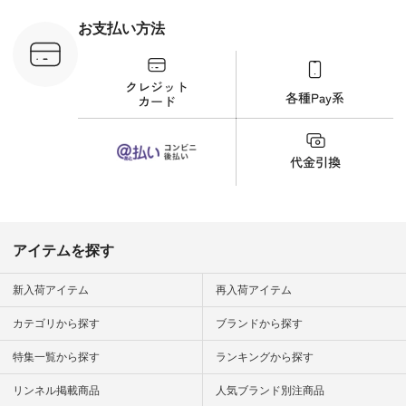
刺繍ブラウス
¥8,800（税込） [ 注
お支払い方法
文番号：YCC-263T-
30689 ] ---------------
-------------- ▶️商品詳
細やお買い物は写真
のタグをタップ また
はプロフィール
（@natulan_official）
から 「ナチュラン」
のサイトにアクセス
して 注文番号や商品
名を検索してみてく
ださいね。 #lifewear
#fashion #natulan #
今日のコーデ #コー
ディネート #ファッ
アイテムを探す
ション #ナチュラル
#ナチュラン #日々
の暮らし #暮らしを
新入荷アイテム
再入荷アイテム
楽しむ #シンプルラ
イフ #シンプルコー
カテゴリから探す
ブランドから探す
デ #大人女子 #夏コ
ーデ #真夏コーデ #
特集一覧から探す
ランキングから探す
暑さ対策 #コーデ #
リネン
#natulan_official.
リンネル掲載商品
人気ブランド別注商品