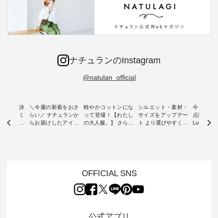
ナチュランのInstagram
@natulan_official
ー再入荷決
＼今週の新着をおさ
軽やかコットンにな
シルエット・素材・
今だけフ
-ire | よく
らい／ ナチュランか
って登場！【わたし
サイズをアップデー
点購入で1
ツ】予約販
らお届けしたアイテ
の大人服。】 さらり
ト より選びやすく【
Luuna m
ムから スタッフが気
と涼し気なシアーカ
D*g*y 】別注リブデ
用ノーカ
もに大きな
になるものをピック
ーディガン ・ 人気
ニムワンピース ・
ット ・ 身に纏うだ
だき、 一
アップ👆 ・ [ This
のシアーカーディガ
心地よく着られるデ
けでほっ
は早々に完
week's NEW
ンが軽くて、 お手入
イリーウェアが人気
地を大切に
 15周年
ARRIVAL ] //
れも簡単なコットン
の 「D*g*y」 より、
ーマル服
くばりパン
2026/07/26 -
素材になりました。
毎年大人気のナチュ
ルブランド「
OFFICIAL SNS
2026/08/01 // ✨✨ナ
ほんのり透ける生地
ラン別注 リブデニム
miu 」か
き、 この
チュラン15周年記念
が、女性らしさを演
ワンピースが登場。
フォーマ
の再入荷が
✨✨ 8月より、
出し、 羽織るだけで
シルエットや素材を
トが仲間入り
。 今回
12,000円（税込）以
今年らしい装いに。
見直し、 さらに魅力
ピースと
10色のカ
上ご購入いただいた
レイヤードスタイル
的になったアイテム
を考え、 
公式アプリ
改めて詳し
お客様へ 人気イラス
が楽しめて、 季節の
を 詳しくご紹介いた
エット、