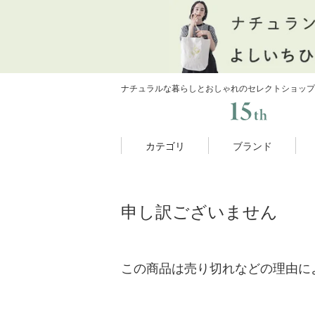
ナチュラルな暮らしとおしゃれのセレクトショップ
カテゴリ
ブランド
申し訳ございません
この商品は売り切れなどの理由に