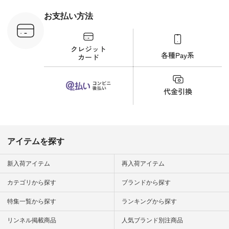
 #日々の
暮らしを楽
お支払い方法
ンプルライ
プルコーデ
#猫 #猫グ
界猫の日 #
財布 #ポー
カップ #猫
松尾ミユキ
o #アオネコ
n #ナチュラ
official.
アイテムを探す
新入荷アイテム
再入荷アイテム
カテゴリから探す
ブランドから探す
特集一覧から探す
ランキングから探す
リンネル掲載商品
人気ブランド別注商品