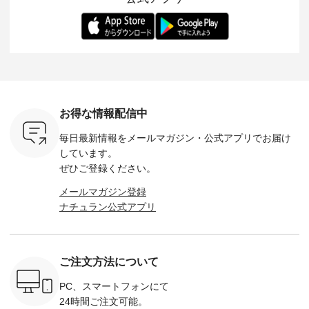
-- 松尾ミユキ
デル身長：168cm --
丁寧に設計。 特別な
いた色合いを兼ね備
華やぎを
------------
-------------------------
日を心地よく過ごせ
えたアイテムを、 詳
る一枚です。 
-- &yarn --------------
る一着に仕上げまし
しくご紹介します。
身長：164cm ---
バッグ
--------------- ■ピン
た。 モデル身長：
モデル身長：164cm
-------------
（税込） ・
タックワンピース
164cm ----------------
-------------------------
HEAVENLY -
・Leo ・
¥12,900（税込） ・
------------- Luuna
---- Lintu Laulu -------
-------------
ella [ 注文
ホワイト ・スモーク
miu --------------------
---------------------- ■
ェックシ
-263B-
ブルー ・ネイビー [
--------- ■【慶弔両
タータンチェックギ
フリルネ
注文番号：MTO-
用】ノーカラーフォ
ャザースカート
ーバー ¥1
ットヘアク
263W-29752 ] -------
ーマルジャケット
¥9,900（税込） ・レ
込） ・ホ
お得な情報配信中
,320（税
---------------------- ▶️
¥16,500（税込） [
ッド系 ・グリーン系
ラック 
settes ・
お買い物は写真のタ
注文番号：KOA-
[ 注文番号：MTO-
・オフ [
毎日最新情報をメールマガジン・
公式アプリでお届け
Chloe [ 注
グをタップ またはプ
262O-31095 ] ■【慶
263S-27183 ] --------
DLW-263T-3
EMW-
ロフィール
弔両用】大切な日の
--------------------- ▶️
-------------
しています。
] ■松尾
（@natulan_official）
ボタンフレアワンピ
お買い物は写真のタ
-- ▶️ お買い物は写真
ぜひご登録ください。
キャットハ
からどうぞ 「ナチュ
ース ¥18,700（税
グをタップ またはプ
のタグをタ
マグ ¥
ラン」で 注文番号や
込） [ 注文番号：
ロフィール
はプロ
メールマガジン登録
（税込） ・
商品名を検索してみ
KOA-252W-22368 ]
（@natulan_official）
（@natulan
ナチュラン公式アプリ
Noisettes
てくださいね。
■【慶弔両用】大切
からどうぞ 「ナチュ
からどうぞ 「ナ
・Chloe [
#lifewear #fashion
な日のボウタイAラ
ラン」で 注文番号や
ラン」で 
：EMW-
#natulan #今日のコ
インワンピース
商品名を検索してみ
商品名を
------
ーデ #コーディネー
¥18,700（税込） [
てくださいね。
てくだ
--------
ト #ファッション #
注文番号：KOA-
#lifewear #fashion
#lifewear
ご注文方法について
-----------
ナチュラル #日々の
252W-22369 ] -------
#natulan #今日のコ
#natula
がま口
暮らし #暮らしを楽
---------------------- ▶️
ーデ #コーディネー
ーデ #コ
ォレット
しむ #シンプルライ
お買い物は写真のタ
ト #ファッション #
ト #ファ
PC、スマートフォンにて
0（税込） ・
フ #シンプルコーデ
グをタップ またはプ
ナチュラル #日々の
ナチュラル
24時間ご注文可能。
 ・ブルー
#大人女子 #ワンピ
ロフィール
暮らし #暮らしを楽
暮らし #