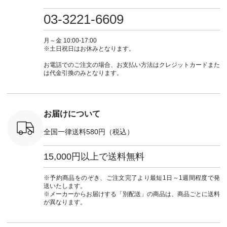
・ミモザイ
ース #ピンタック #
（@natulan_official）
しむ #シンプルライ
しむ #シ
シルエット
涼やか素材 #夏ワン
からどうぞ 「ナチュ
フ #シンプルコーデ
フ #シン
03-3221-6609
 注文番号：
ピ #夏コーデ
ラン」で 注文番号や
#大人女子 #スカー
#大人女子 
-31607 ]
#andyarn #アンドヤ
商品名を検索してみ
ト #フレアスカート
シャツコー
ミニウォレ
ーン #オリジナルブ
てくださいね。
#チェック柄 #ター
ルシャツ 
月～金 10:00-17:00
790（税込）
ランド #natulan #ナ
#lifewear #fashion
タンチェック #秋色
シャツ #
※土日祝日はお休みとなります。
号：NCO-
チュラン
#natulan #今日のコ
#夏コーデ #Lintu
ャツコーデ
] ■ラテ
#natulan_official.
ーデ #コーディネー
Laulu #リントゥラウ
デ #HEAV
お電話でのご注文の場合、お支払い方法はクレジットカードまた
トート
ト #ファッション #
ル #オリジナルブラ
ブンリー #natulan #
は代金引換のみとなります。
0（税込） [
ナチュラル #日々の
ンド #natulan #ナチ
ナチ
：NCO-
暮らし #暮らしを楽
ュラン
#natulan_of
] ■キー
しむ #シンプルライ
#natulan_official.
,970（税
フ #シンプルコーデ
注文番号：
#大人女子 #フォー
お届けについて
00150 ] -
マル #ブラックフォ
------------
ーマル #ジャケット
全国一律送料580円（税込）
#ワンピース #冠婚
タップ ま
葬祭 #Luunamiu #ル
フィール
ウナミウ #オリジナ
15,000円以上で送料無料
_official）
ルブランド #natulan
チュ
#ナチュラン
注文番号や
#natulan_official.
※予約商品をのぞき、ご注文完了より最短1日～1週間程度で発
検索してみ
送いたします。
さいね。
※メーカーからお届けする「別配送」の商品は、商品ごとに送料
 #fashion
が異なります。
n #今日のコ
ーディネー
ッション #