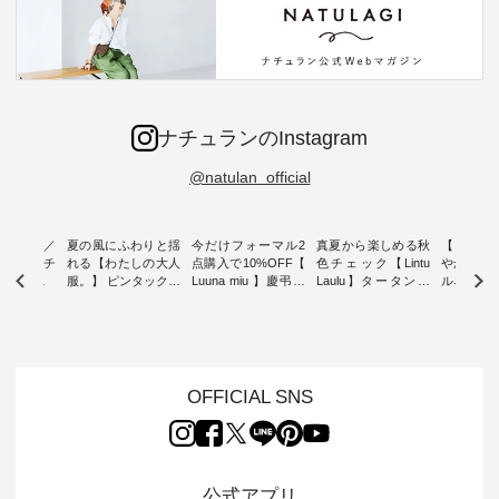
ナチュランのInstagram
@natulan_official
ミユキ／
夏の風にふわりと揺
今だけフォーマル2
真夏から楽しめる秋
【 HEAV
 】ねこモチ
れる【わたしの大人
点購入で10%OFF【
色チェック【Lintu
やかに華
雑貨 ・ 8
服。】 ピンタックワ
Luuna miu 】慶弔両
Laulu】タータンチ
ルネック
「世界猫の
ンピース ・ 軽やか
用ノーカラージャケ
ェックギャザースカ
ー ・ 天然素材を生
、 愛らし
なワンピーススタイ
ット ・ 身に纏うだ
ート ・ ゆったりと
かしたナ
チーフのア
ルを楽しめるのは、
けでほっとする着心
した着心地の大人の
タイル
。 ナチ
夏のおしゃれの醍醐
地を大切にした フォ
日常着を提案する、
「HEAV
も人気の
味。 今回ご紹介する
ーマル服のオリジナ
ナチュランオリジナ
ら、 新作
（松尾ミユ
のは 袖を通すだけで
ルブランド「 Luuna
ルブランド「 Lintu
ーが届きま
OFFICIAL SNS
」と
ちょっとひんやり、
miu 」から、 新たに
Laulu 」から、 季節
んのり透
co」から、
見た目にも涼し気な
フォーマルジャケッ
をまたいで穿けるチ
涼やかな生
るだけで気
ワンピース。 日常か
トが仲間入り。 ワン
ェックスカートが新
んわりと
 バッグや
ら夏休みのお出かけ
ピースとのバランス
登場。 真夏にうれし
をあしら
紹介しま
まで、 暑い夏にぴっ
を考え、 丈感やシル
い涼やかさと、 秋を
印象的。 
公式アプリ
たりの新作です。 モ
エット、着心地まで
先取りできる落ち着
装いに、 