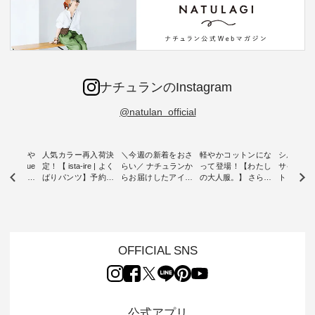
ナチュランのInstagram
@natulan_official
0％の涼や
人気カラー再入荷決
＼今週の新着をおさ
軽やかコットンにな
シルエッ
 blue
定！【 ista-ire | よく
らい／ ナチュランか
って登場！【わたし
サイズを
 】夏にぴった
ばりパンツ】予約販
らお届けしたアイテ
の大人服。】 さらり
ト より選
ックベスト
売開始 ・ 6月の販売
ムから スタッフが気
と涼し気なシアーカ
D*g*y 
開始とともに大きな
になるものをピック
ーディガン ・ 人気
ニムワン
 着心地の
反響をいただき、 一
アップ👆 ・ [ This
のシアーカーディガ
心地よく
切にした服
部カラーは早々に完
week's NEW
ンが軽くて、 お手入
イリーウ
行う 「
売となった 15周年
ARRIVAL ] //
れも簡単なコットン
の 「D*g*y」 より、
low 」から新
記念のよくばりパン
2026/08/02 -
素材になりました。
毎年大人
OFFICIAL SNS
トが届きま
ツ。 たくさんのご要
2026/08/08 // ✨✨ナ
ほんのり透ける生地
ラン別注 
望をいただき、 この
チュラン15周年記念
が、女性らしさを演
ワンピー
たい、 レ
たび待望の再入荷が
✨✨ 12,000円（税
出し、 羽織るだけで
シルエッ
が楽しめる
実現しました。 今回
込）以上ご購入いた
今年らしい装いに。
見直し、 
紹介いたし
再入荷する10色のカ
だいたお客様へ 人気
レイヤードスタイル
的になっ
公式アプリ
ラーを、 改めて詳し
イラストレーター、
が楽しめて、 季節の
を 詳しく