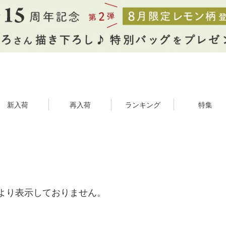
新入荷
再入荷
ランキング
特集
より表示しておりません。