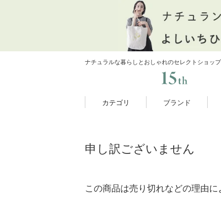
ナチュラルな暮らしとおしゃれのセレクトショップ
カテゴリ
ブランド
申し訳ございません
この商品は売り切れなどの理由に