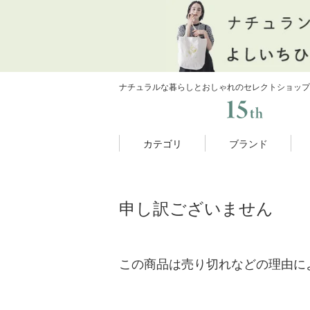
ナチュラルな暮らしとおしゃれのセレクトショップ
カテゴリ
ブランド
申し訳ございません
この商品は売り切れなどの理由に