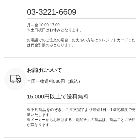
プルコーデ
たはプロフィール
しむ #シンプルライ
いのに透けないのは
号：MTO
 #パンツ
（@natulan_official）
フ #シンプルコーデ
嬉しいです。 暑い夏
31965 ] ---------------
03-3221-6609
カーゴパン
からどうぞ 「ナチュ
#大人女子 #シャツ #
もこれだったら涼し
-------------- ▶️
ゴパンツコ
ラン」で 注文番号や
シャツコーデ #フリ
く過ごせますね♪ ピ
い物は写
夏コーデ
商品名を検索してみ
ルシャツ #チェック
ンク×ピンクの組み
タップ ま
月～金 10:00-17:00
 #アンプル
てくださいね。
シャツ #チェックシ
合わせにしたかった
ィ
※土日祝日はお休みとなります。
n #ナチュラ
#lifewear #fashion
ャツコーデ #夏コー
ので、 ピンクのボー
（@natulan
official.
#natulan #今日のコ
デ #HEAVENLY #ヘ
ダーをシアーブラウ
からどうぞ 「ナ
お電話でのご注文の場合、お支払い方法はクレジットカードまた
ーデ #コーディネー
ブンリー #natulan #
スのインナーに合わ
ラン」で 
は代金引換のみとなります。
ト #ファッション #
ナチュラン
せてみました。 -----
商品名を
ナチュラル #日々の
#natulan_official.
------------------------
てくだ
暮らし #暮らしを楽
②スタッフ：sk / 身
#lifewear
しむ #シンプルライ
長150cm ▼スタッフ
#natula
フ #シンプルコーデ
コメント ウエストが
ーデ #コ
お届けについて
#大人女子 #ブラウ
ゴムでしっかりと留
ト #ファ
ス #パンツ #コット
まっているので、 安
ナチュラル
全国一律送料580円（税込）
ンリネン #パマナク
心してはくことがで
暮らし #
ロス #パマナ織り #
きます♪ ボトムスが
しむ #シ
セットアップ #涼コ
ちょっと暗い色味な
フ #シン
15,000円以上で送料無料
ーデ #夏コーデ #so
のでトップスは明る
#大人女子
#エスオー #natulan
い色を。 シンプルに
ットコーデ
#ナチュラン
なりすぎないよう
ーコーデ 
※予約商品をのぞき、ご注文完了より最短1日～1週間程度で発
#natulan_official.
に、 ビスチェを重ね
ト #サロ
送いたします。
てトレンド感をプラ
ツ #ボー
※メーカーからお届けする「別配送」の商品は、商品ごとに送料
スしました。 --------
#夏コーデ #
が異なります。
--------------------- ③
#アン
スタッフ：uruma /
#natula
身長160cm ▼スタッ
ン #natulan_