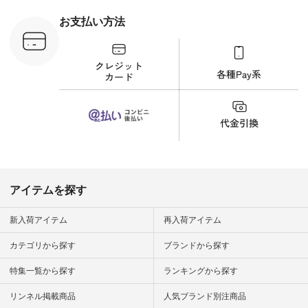
フコメント カジュア
ルなイメージでした
お支払い方法
が、 きれいめにもマ
ッチするという意外
な一面を発見できま
した！ 腰周りが気に
なってスカートをは
くことが多いのです
が、 これなら自然に
体型もカバーしてく
れるので スカート派
の方にもおすすめし
たい一本です。 -----
------------------------
▶️商品詳細やお買い
物は写真のタグをタ
ップ またはプロフィ
アイテムを探す
ール
（@natulan_official）
から 「ナチュラン」
新入荷アイテム
再入荷アイテム
のサイトにアクセス
して 注文番号や商品
カテゴリから探す
ブランドから探す
名を検索してみてく
ださいね。 #lifewear
特集一覧から探す
ランキングから探す
#fashion #natulan #
今日のコーデ #コー
ディネート #ファッ
リンネル掲載商品
人気ブランド別注商品
ション #ナチュラル