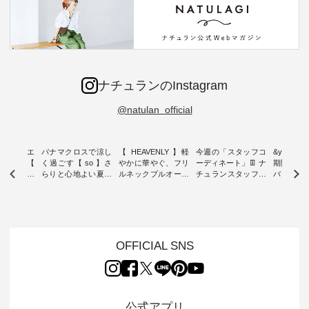
ナチュランのInstagram
@natulan_official
ーブシルエ
パナマクロスで涼し
【 HEAVENLY 】軽
今週の「スタッフコ
&yarn 9th
効いた【
く過ごす【 so 】さ
やかに華やぐ、フリ
ーディネート」👖 ナ
期間限定 
 】ボールカ
らりと心地よい夏コ
ルネックプルオーバ
チュランスタッフの
バー×サ
ジーパンツ
ーデ ・ 毎日の“とっ
ー ・ 天然素材を生
リアルなコーディネ
ット ・ ナチュラン
ても”になれる、 ス
かしたナチュラルス
ートをご紹介します
オリジナ
ルな服を提
タンダードな服を提
タイルで人気の
♪ 今回は、8/1に再入
「&yarn
NPLE 」
案する「so（エスオ
「HEAVENLY」か
荷し、 すでに残りわ
げさまで
やかなはき
ー）」。 今回は、独
ら、 新作プルオーバ
ずかとなっている大
えました。 「サ
れいなシル
特の凹凸と軽やかな
ーが届きました。 ほ
人気の ナチュラン
ットを着
OFFICIAL SNS
両立した、
風合いを持つ パナマ
んのり透け感のある
15周年記念アイテム
れど、 合
ーゴイージ
織で仕立てた、
涼やかな生地に、 ふ
「もっと選べるリネ
ナーが難
のご紹介。
2wayブラウスとイ
んわりとしたフリル
ンのよくばりパン
うお客様
るコットン
ージーテーパードパ
をあしらった襟元が
ツ」 をスタッフが着
えして、 
体的なフォ
ンツをご紹介しま
印象的。 シンプルな
用してみました🌿 身
ンサロペ
公式アプリ
、 カジュ
す。 コットンリネン
装いに、 さりげない
長ごとのサイズ感や
ダープル