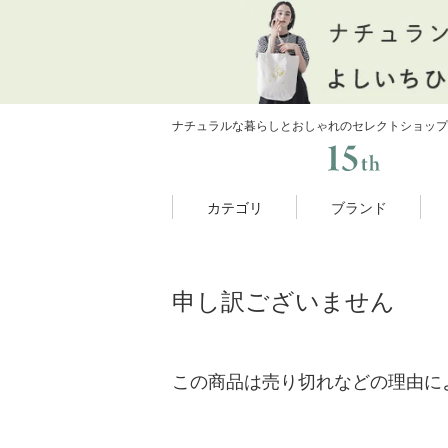
ナチュラルな暮らしとおしゃれのセレクトショップ
カテゴリ
ブランド
申し訳ございません
この商品は売り切れなどの理由に