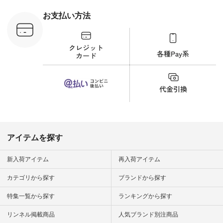
刺繍ブラウス
¥8,800（税込） [ 注
お支払い方法
文番号：YCC-263T-
30689 ] ---------------
-------------- ▶️商品詳
細やお買い物は写真
のタグをタップ また
はプロフィール
（@natulan_official）
から 「ナチュラン」
のサイトにアクセス
して 注文番号や商品
名を検索してみてく
ださいね。 #lifewear
#fashion #natulan #
今日のコーデ #コー
ディネート #ファッ
アイテムを探す
ション #ナチュラル
#ナチュラン #日々
の暮らし #暮らしを
新入荷アイテム
再入荷アイテム
楽しむ #シンプルラ
イフ #シンプルコー
カテゴリから探す
ブランドから探す
デ #大人女子 #夏コ
ーデ #真夏コーデ #
特集一覧から探す
ランキングから探す
暑さ対策 #コーデ #
リネン
#natulan_official.
リンネル掲載商品
人気ブランド別注商品