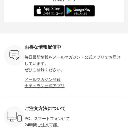
ます。 限
トレーター、よしい
変わり目に重宝する
します。 モデル身
丁寧に設計。 
を手に入れ
ちひろさん
アイテムです。 モデ
長：164cm / 着用サ
日を心地
だけのチャ
（@chocochop2）
ル身長：168cm -----
イズ：PLUS ---------
る一着に
ひこの機会
描き下ろし 【第2
------------------------
--------------------
た。 モデル身長：
なく！ ▼
弾】レモン柄コット
&yarn -----------------
D*g*y -----------------
164cm ----------------
荷したカラ
ンバッグをプレゼン
------------ ■コットン
------------ ■リブ使い
---------
色） ・コ
ト中です💓 8月にな
シアーVネックカー
デニムワンピース
miu --------
トマト ・
りました☀ 旅行や帰
ディガン ¥7,500（税
¥9,680（税込） ・ネ
--------- ■【慶弔両
モモ ・グ
省、レジャーなど楽
込） ・スモークブル
イビー ・ブラック [
用】ノー
ー ・スミ
しい予定を計画され
ー ・ブラック ・ネ
注文番号：DCO-
ーマルジ
お得な情報配信中
マメ ・レ
ている方も多いかと
イビー [ 注文番号：
264W-30707 ] -------
¥16,50
ルーベリー
思います🌿 今週は、
GRE-263T-30614 ] -
---------------------- ▶️
注文番号
毎日最新情報をメールマガジン・
公式アプリでお届け
----
暑さ本番のこれから
-------------------------
お買い物は写真のタ
262O-31095 
--------
にぴったりな 涼し気
--- ▶️ お買い物は写
グをタップ またはプ
弔両用】
しています。
-------------
なセットアップやワ
真のタグをタップ ま
ロフィール
ボタンフ
ぜひご登録ください。
っと
ンピース、ブラウス
たはプロフィール
（@natulan_official）
ース ¥18
ネンのよく
などが新登場！ そし
（@natulan_official）
からどうぞ 「ナチュ
込） [ 
メールマガジン登録
パンツ
て、大人気「よくば
からどうぞ 「ナチュ
ラン」で 注文番号や
KOA-252W
ナチュラン公式アプリ
込） [ 注
りパンツ」予約販売
ラン」で 注文番号や
商品名を検索してみ
■【慶弔
R-262P-
がスタートしていま
商品名を検索してみ
てくださいね。
な日のボ
す♪ お見逃しなく！
てくださいね。
#lifewear #fashion
インワ
 お買
-------------------------
#lifewear #fashion
#natulan #今日のコ
¥18,70
真のタグを
---- 今週のご紹介ア
#natulan #今日のコ
ーデ #コーディネー
注文番号
ご注文方法について
たはプロフ
イテム ----------------
ーデ #コーディネー
ト #ファッション #
252W-22369 ] -
ール
------------- ＜1枚目
ト #ファッション #
ナチュラル #日々の
--------------
_official）
右・2枚目＞ ■ista-
ナチュラル #日々の
暮らし #暮らしを楽
お買い物
PC、スマートフォンにて
チュ
ire もっと選べるリ
暮らし #暮らしを楽
しむ #シンプルライ
グをタップ
24時間ご注文可能。
注文番号や
ネンのよくばりパン
しむ #シンプルライ
フ #シンプルコーデ
ロフ