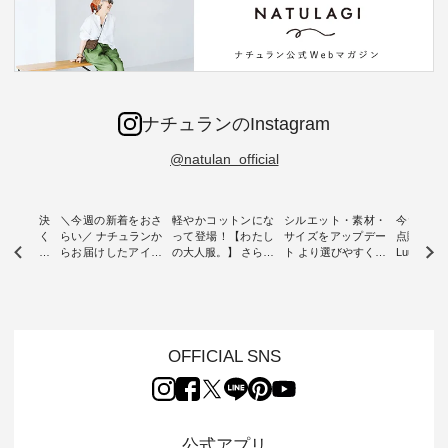
ナチュランのInstagram
@natulan_official
ー再入荷決
＼今週の新着をおさ
軽やかコットンにな
シルエット・素材・
今だけフ
-ire | よく
らい／ ナチュランか
って登場！【わたし
サイズをアップデー
点購入で1
ツ】予約販
らお届けしたアイテ
の大人服。】 さらり
ト より選びやすく【
Luuna m
ムから スタッフが気
と涼し気なシアーカ
D*g*y 】別注リブデ
用ノーカ
もに大きな
になるものをピック
ーディガン ・ 人気
ニムワンピース ・
ット ・ 身に纏うだ
だき、 一
アップ👆 ・ [ This
のシアーカーディガ
心地よく着られるデ
けでほっ
は早々に完
week's NEW
ンが軽くて、 お手入
イリーウェアが人気
地を大切に
 15周年
ARRIVAL ] //
れも簡単なコットン
の 「D*g*y」 より、
ーマル服
くばりパン
2026/07/26 -
素材になりました。
毎年大人気のナチュ
ルブランド「
OFFICIAL SNS
2026/08/01 // ✨✨ナ
ほんのり透ける生地
ラン別注 リブデニム
miu 」か
き、 この
チュラン15周年記念
が、女性らしさを演
ワンピースが登場。
フォーマ
の再入荷が
✨✨ 8月より、
出し、 羽織るだけで
シルエットや素材を
トが仲間入り
。 今回
12,000円（税込）以
今年らしい装いに。
見直し、 さらに魅力
ピースと
10色のカ
上ご購入いただいた
レイヤードスタイル
的になったアイテム
を考え、 
公式アプリ
改めて詳し
お客様へ 人気イラス
が楽しめて、 季節の
を 詳しくご紹介いた
エット、