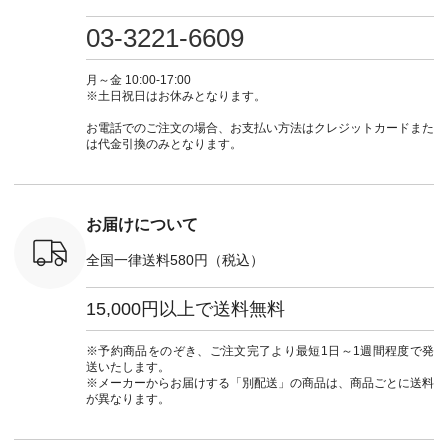
検索してみ
ツ ¥9,900（税込） [
フ #シンプルコーデ
#大人女子 #ワンピ
（@natulan
さいね。
注文番号：IIR-262P-
#大人女子 #カーデ
ース #デニム #デニ
からどうぞ 「ナ
03-3221-6609
 #fashion
29223 ] ＜1枚目左・
ィガン #羽織り #シ
ムワンピ #別注 #夏
ラン」で 
n #今日のコ
3～4枚目＞ ■so コ
アーカーデ #コット
コーデ #D*g*y #ディ
商品名を
ーディネー
ットンリネンパナマ
ン #夏の羽織 #夏コ
ージーワイ #natulan
てくだ
月～金 10:00-17:00
ッション #
クロス 2wayTライ
ーデ #andyarn #アン
#ナチュラン
#lifewear
※土日祝日はお休みとなります。
 #日々の
ンブラウス
ドヤーン #オリジナ
#natulan_official.
#natula
暮らしを楽
¥7,590（税込） [ 注
ルブランド #natulan
ーデ #コ
お電話でのご注文の場合、お支払い方法はクレジットカードまた
ンプルライ
文番号：CSO-263T-
#ナチュラン
ト #ファ
は代金引換のみとなります。
プルコーデ
31348 ] コットンリ
#natulan_official.
ナチュラル
#パンツ #
ネンパナマクロス
暮らし #
ツ #よく
イージーテーパード
しむ #シ
 #テーパ
パンツ ¥7,590（税
フ #シン
 #限定カ
込） [ 注文番号：
#大人女子
お届けについて
荷 #15周
CSO-263P-31349 ]
マル #ブ
#夏コーデ
＜5～6枚目＞
ーマル #
全国一律送料580円（税込）
re #イスタイ
■&yarn ピンタック
#ワンピー
#natulan
ワンピース
葬祭 #Luu
ュラン
¥12,900（税込） [
ウナミウ 
15,000円以上で送料無料
ficial.
注文番号：MTO-
ルブランド #natu
263W-29752 ] ＜7～
#ナチ
8枚目＞ ■UNPLE ボ
#natulan_of
※予約商品をのぞき、ご注文完了より最短1日～1週間程度で発
ールカーゴイージー
送いたします。
パンツ ¥11,550（税
※メーカーからお届けする「別配送」の商品は、商品ごとに送料
込） [ 注文番号：
が異なります。
UNL-254P-18377 ]
＜9枚目＞ ■Lintu
Laulu 立体フラワー