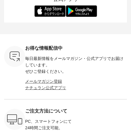
ー、よしい
---------- 松尾ミユキ
します。 モデル身
丁寧に設計。 特別な
いた色合
ろさん
-------------------------
長：164cm / 着用サ
日を心地よく過ごせ
えたアイテ
ochop2）
---- ■松尾ミユキ
イズ：PLUS ---------
る一着に仕上げまし
しくご紹
し 【第2
シアーバッグ
--------------------
た。 モデル身長：
モデル身長
ン柄コット
¥3,080（税込） ・
D*g*y -----------------
164cm ----------------
-------------
をプレゼン
Momo ・Leo ・
------------ ■リブ使い
------------- Luuna
---- Lintu L
にな
Maron ・Stella [ 注文
デニムワンピース
miu --------------------
-------------
 旅行や帰
番号：EMW-263B-
¥9,680（税込） ・ネ
--------- ■【慶弔両
タータン
ャーなど楽
31376 ] ■松尾ミユ
イビー ・ブラック [
用】ノーカラーフォ
ャザー
を計画され
キ キャットヘアク
注文番号：DCO-
ーマルジャケット
¥9,900
お得な情報配信中
も多いかと
リップ ¥1,320（税
264W-30707 ] -------
¥16,500（税込） [
ッド系 ・
は、
込） ・Noisettes ・
---------------------- ▶️
注文番号：KOA-
[ 注文番
毎日最新情報をメールマガジン・
公式アプリでお届け
のこれから
Pepper ・Chloe [ 注
お買い物は写真のタ
262O-31095 ] ■【慶
263S-27183 ] --
な 涼し気
文番号：EMW-
グをタップ またはプ
弔両用】大切な日の
-------------
しています。
アップやワ
262A-31375 ] ■松尾
ロフィール
ボタンフレアワンピ
お買い物
ぜひご登録ください。
、ブラウス
ミユキ キャットハ
（@natulan_official）
ース ¥18,700（税
グをタップ
！ そし
ンドルマグ ¥
からどうぞ 「ナチュ
込） [ 注文番号：
ロフ
メールマガジン登録
気「よくば
¥1,650（税込） ・
ラン」で 注文番号や
KOA-252W-22368 ]
（@natulan
ナチュラン公式アプリ
」予約販売
Pumpkin ・Noisettes
商品名を検索してみ
■【慶弔両用】大切
からどうぞ 「ナ
トしていま
・Pepper ・Chloe [
てくださいね。
な日のボウタイAラ
ラン」で 
逃しなく！
注文番号：EMW-
#lifewear #fashion
インワンピース
商品名を
------------
262K-31378 ] --------
#natulan #今日のコ
¥18,700（税込） [
てくだ
---------------------
ーデ #コーディネー
注文番号：KOA-
#lifewear
ご注文方法について
----------
aoneco ---------------
ト #ファッション #
252W-22369 ] -------
#natula
枚目
-------------- ■がま口
ナチュラル #日々の
---------------------- ▶️
ーデ #コ
 ■ista-
ロングウォレット
暮らし #暮らしを楽
お買い物は写真のタ
ト #ファ
PC、スマートフォンにて
っと選べるリ
¥19,690（税込） ・
しむ #シンプルライ
グをタップ またはプ
ナチュラル
24時間ご注文可能。
くばりパン
グレージュ ・ブルー
フ #シンプルコーデ
ロフィール
暮らし #