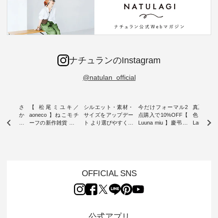
ナチュランのInstagram
@natulan_official
新着をおさ
【 松尾ミユキ／
シルエット・素材・
今だけフォーマル2
真夏から
チュランか
aoneco 】ねこモチ
サイズをアップデー
点購入で10%OFF【
色チェック
したアイテ
ーフの新作雑貨 ・ 8
ト より選びやすく【
Luuna miu 】慶弔両
Laulu
タッフが気
月8日の「世界猫の
D*g*y 】別注リブデ
用ノーカラージャケ
ェックギ
のをピック
日」を前に、 愛らし
ニムワンピース ・
ット ・ 身に纏うだ
ート ・ ゆったりと
s
いネコモチーフのア
心地よく着られるデ
けでほっとする着心
した着心
s NEW
イテムを特集。 ナチ
イリーウェアが人気
地を大切にした フォ
日常着を
L ] //
ュランでも人気の
の 「D*g*y」 より、
ーマル服のオリジナ
ナチュラ
7/26 -
「m.m（松尾ミユ
毎年大人気のナチュ
ルブランド「 Luuna
ルブランド「
OFFICIAL SNS
/ ✨✨ナ
キ）」と
ラン別注 リブデニム
miu 」から、 新たに
Laulu 
5周年記念
「aoneco」から、
ワンピースが登場。
フォーマルジャケッ
をまたい
月より、
持っているだけで気
シルエットや素材を
トが仲間入り。 ワン
ェックス
円（税込）以
分が上がる バッグや
見直し、 さらに魅力
ピースとのバランス
登場。 真夏にうれし
いただいた
雑貨をご紹介しま
的になったアイテム
を考え、 丈感やシル
い涼やかさ
公式アプリ
人気イラス
す。 -------------------
を 詳しくご紹介いた
エット、着心地まで
先取りで