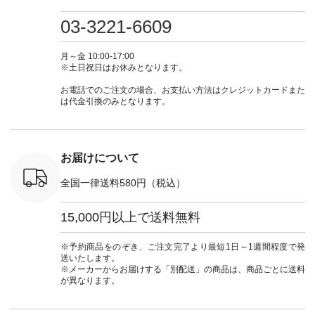
0（税込） [
グリーン ・ミモザイ
#大人女子 #ワンピ
（@natulan_official）
しむ #シ
R-262P-
エロー ・シルエット
ース #デニム #デニ
からどうぞ 「ナチュ
フ #シン
03-3221-6609
ブルー [ 注文番号：
ムワンピ #別注 #夏
ラン」で 注文番号や
#大人女子
 ■so コ
NCO-262C-31607 ]
コーデ #D*g*y #ディ
商品名を検索してみ
ト #フレ
ネンパナマ
■がま口 ミニウォレ
ージーワイ #natulan
てくださいね。
#チェック
月～金 10:00-17:00
wayTライ
ット ¥9,790（税込）
#ナチュラン
#lifewear #fashion
タンチェッ
※土日祝日はお休みとなります。
ラウス
[ 注文番号：NCO-
#natulan_official.
#natulan #今日のコ
#夏コーデ 
税込） [ 注
242C-08057 ] ■ラテ
ーデ #コーディネー
Laulu 
お電話でのご注文の場合、お支払い方法はクレジットカードまた
O-263T-
ィストート
ト #ファッション #
ル #オリ
は代金引換のみとなります。
¥12,980（税込） [
ナチュラル #日々の
ンド #natulan #ナチ
マクロス
注文番号：NCO-
暮らし #暮らしを楽
ュ
テーパード
262B-31610 ] ■キー
しむ #シンプルライ
#natulan_of
,590（税
カバー ¥2,970（税
フ #シンプルコーデ
注文番号：
込） [ 注文番号：
#大人女子 #フォー
お届けについて
-31349 ]
NCO-222C-00150 ] -
マル #ブラックフォ
6枚目＞
-------------------------
ーマル #ジャケット
全国一律送料580円（税込）
 ピンタック
--- ▶️ お買い物は写
#ワンピース #冠婚
ピース
真のタグをタップ ま
葬祭 #Luunamiu #ル
0（税込） [
たはプロフィール
ウナミウ #オリジナ
15,000円以上で送料無料
：MTO-
（@natulan_official）
ルブランド #natulan
] ＜7～
からどうぞ 「ナチュ
#ナチュラン
UNPLE ボ
ラン」で 注文番号や
#natulan_official.
※予約商品をのぞき、ご注文完了より最短1日～1週間程度で発
ゴイージー
商品名を検索してみ
送いたします。
1,550（税
てくださいね。
※メーカーからお届けする「別配送」の商品は、商品ごとに送料
注文番号：
#lifewear #fashion
が異なります。
-18377 ]
#natulan #今日のコ
■Lintu
ーデ #コーディネー
立体フラワー
ト #ファッション #