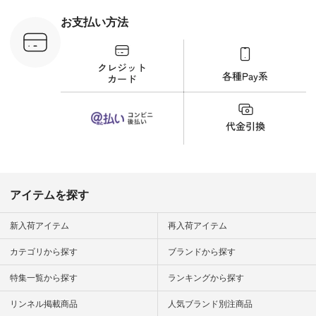
ラウス
ナチュラル #日々の
税込） [ 注
暮らし #暮らしを楽
お支払い方法
C-263T-
しむ #シンプルライ
フ #シンプルコーデ
商品詳
#大人女子 #猫 #猫グ
い物は写真
ッズ #世界猫の日 #
ップ また
バッグ #財布 #ポー
フィール
チ #マグカップ #猫
_official）
雑貨 #松尾ミユキ
チュラン」
#aoneco #アオネコ
にアクセス
#natulan #ナチュラ
番号や商品
ン #natulan_official.
してみてく
ar
#natulan #
デ #コー
 #ファッ
アイテムを探す
ナチュラル
ン #日々
#暮らしを
新入荷アイテム
再入荷アイテム
シンプルラ
ンプルコー
カテゴリから探す
ブランドから探す
女子 #夏コ
夏コーデ #
特集一覧から探す
ランキングから探す
#コーデ #
ネン
ficial.
リンネル掲載商品
人気ブランド別注商品