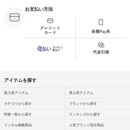
 #日々の
暮らしを楽
お支払い方法
ンプルライ
プルコーデ
#猫 #猫グ
界猫の日 #
財布 #ポー
カップ #猫
松尾ミユキ
o #アオネコ
n #ナチュラ
official.
アイテムを探す
新入荷アイテム
再入荷アイテム
カテゴリから探す
ブランドから探す
特集一覧から探す
ランキングから探す
リンネル掲載商品
人気ブランド別注商品