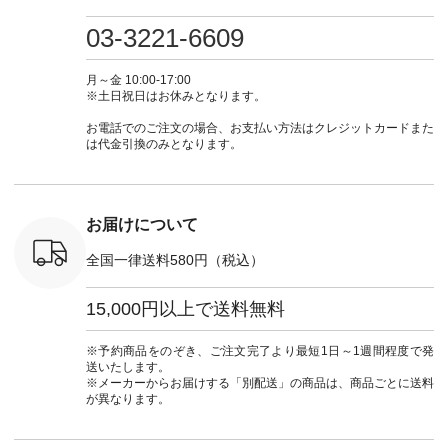
・ミモザイ
ース #ピンタック #
（@natulan_official）
しむ #シンプルライ
しむ #シ
シルエット
涼やか素材 #夏ワン
からどうぞ 「ナチュ
フ #シンプルコーデ
フ #シン
03-3221-6609
 注文番号：
ピ #夏コーデ
ラン」で 注文番号や
#大人女子 #スカー
#大人女子 
-31607 ]
#andyarn #アンドヤ
商品名を検索してみ
ト #フレアスカート
シャツコー
ミニウォレ
ーン #オリジナルブ
てくださいね。
#チェック柄 #ター
ルシャツ 
月～金 10:00-17:00
790（税込）
ランド #natulan #ナ
#lifewear #fashion
タンチェック #秋色
シャツ #
※土日祝日はお休みとなります。
号：NCO-
チュラン
#natulan #今日のコ
#夏コーデ #Lintu
ャツコーデ
] ■ラテ
#natulan_official.
ーデ #コーディネー
Laulu #リントゥラウ
デ #HEAV
お電話でのご注文の場合、お支払い方法はクレジットカードまた
トート
ト #ファッション #
ル #オリジナルブラ
ブンリー #natulan #
は代金引換のみとなります。
0（税込） [
ナチュラル #日々の
ンド #natulan #ナチ
ナチ
：NCO-
暮らし #暮らしを楽
ュラン
#natulan_of
] ■キー
しむ #シンプルライ
#natulan_official.
,970（税
フ #シンプルコーデ
注文番号：
#大人女子 #フォー
お届けについて
00150 ] -
マル #ブラックフォ
------------
ーマル #ジャケット
全国一律送料580円（税込）
#ワンピース #冠婚
タップ ま
葬祭 #Luunamiu #ル
フィール
ウナミウ #オリジナ
15,000円以上で送料無料
_official）
ルブランド #natulan
チュ
#ナチュラン
注文番号や
#natulan_official.
※予約商品をのぞき、ご注文完了より最短1日～1週間程度で発
検索してみ
送いたします。
さいね。
※メーカーからお届けする「別配送」の商品は、商品ごとに送料
 #fashion
が異なります。
n #今日のコ
ーディネー
ッション #