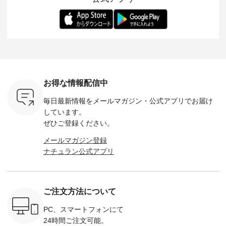
-- 松尾ミユキ
デル身長：168cm --
丁寧に設計。 特別な
いた色合いを兼ね備
華やぎを
------------
-------------------------
日を心地よく過ごせ
えたアイテムを、 詳
る一枚です。 
-- &yarn --------------
る一着に仕上げまし
しくご紹介します。
身長：164cm ---
バッグ
--------------- ■ピン
た。 モデル身長：
モデル身長：164cm
-------------
（税込） ・
タックワンピース
164cm ----------------
-------------------------
HEAVENLY -
・Leo ・
¥12,900（税込） ・
------------- Luuna
---- Lintu Laulu -------
-------------
ella [ 注文
ホワイト ・スモーク
miu --------------------
---------------------- ■
ェックシ
-263B-
ブルー ・ネイビー [
--------- ■【慶弔両
タータンチェックギ
フリルネ
注文番号：MTO-
用】ノーカラーフォ
ャザースカート
ーバー ¥1
ットヘアク
263W-29752 ] -------
ーマルジャケット
¥9,900（税込） ・レ
込） ・ホ
お得な情報配信中
,320（税
---------------------- ▶️
¥16,500（税込） [
ッド系 ・グリーン系
ラック 
settes ・
お買い物は写真のタ
注文番号：KOA-
[ 注文番号：MTO-
・オフ [
毎日最新情報をメールマガジン・
公式アプリでお届け
Chloe [ 注
グをタップ またはプ
262O-31095 ] ■【慶
263S-27183 ] --------
DLW-263T-3
EMW-
ロフィール
弔両用】大切な日の
--------------------- ▶️
-------------
しています。
] ■松尾
（@natulan_official）
ボタンフレアワンピ
お買い物は写真のタ
-- ▶️ お買い物は写真
ぜひご登録ください。
キャットハ
からどうぞ 「ナチュ
ース ¥18,700（税
グをタップ またはプ
のタグをタ
マグ ¥
ラン」で 注文番号や
込） [ 注文番号：
ロフィール
はプロ
メールマガジン登録
（税込） ・
商品名を検索してみ
KOA-252W-22368 ]
（@natulan_official）
（@natulan
ナチュラン公式アプリ
Noisettes
てくださいね。
■【慶弔両用】大切
からどうぞ 「ナチュ
からどうぞ 「ナ
・Chloe [
#lifewear #fashion
な日のボウタイAラ
ラン」で 注文番号や
ラン」で 
：EMW-
#natulan #今日のコ
インワンピース
商品名を検索してみ
商品名を
------
ーデ #コーディネー
¥18,700（税込） [
てくださいね。
てくだ
--------
ト #ファッション #
注文番号：KOA-
#lifewear #fashion
#lifewear
ご注文方法について
-----------
ナチュラル #日々の
252W-22369 ] -------
#natulan #今日のコ
#natula
がま口
暮らし #暮らしを楽
---------------------- ▶️
ーデ #コーディネー
ーデ #コ
ォレット
しむ #シンプルライ
お買い物は写真のタ
ト #ファッション #
ト #ファ
PC、スマートフォンにて
0（税込） ・
フ #シンプルコーデ
グをタップ またはプ
ナチュラル #日々の
ナチュラル
24時間ご注文可能。
 ・ブルー
#大人女子 #ワンピ
ロフィール
暮らし #暮らしを楽
暮らし #