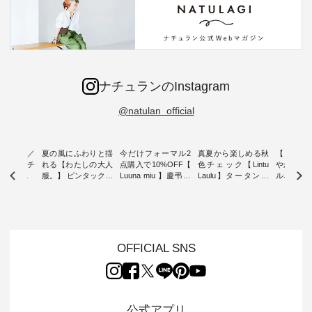
ナチュランのInstagram
@natulan_official
ミユキ／
夏の風にふわりと揺
今だけフォーマル2
真夏から楽しめる秋
【 HEAV
 】ねこモチ
れる【わたしの大人
点購入で10%OFF【
色チェック【Lintu
やかに華
雑貨 ・ 8
服。】 ピンタックワ
Luuna miu 】慶弔両
Laulu】タータンチ
ルネック
「世界猫の
ンピース ・ 軽やか
用ノーカラージャケ
ェックギャザースカ
ー ・ 天然素材を生
、 愛らし
なワンピーススタイ
ット ・ 身に纏うだ
ート ・ ゆったりと
かしたナ
チーフのア
ルを楽しめるのは、
けでほっとする着心
した着心地の大人の
タイル
。 ナチ
夏のおしゃれの醍醐
地を大切にした フォ
日常着を提案する、
「HEAV
も人気の
味。 今回ご紹介する
ーマル服のオリジナ
ナチュランオリジナ
ら、 新作
（松尾ミユ
のは 袖を通すだけで
ルブランド「 Luuna
ルブランド「 Lintu
ーが届きま
OFFICIAL SNS
」と
ちょっとひんやり、
miu 」から、 新たに
Laulu 」から、 季節
んのり透
co」から、
見た目にも涼し気な
フォーマルジャケッ
をまたいで穿けるチ
涼やかな生
るだけで気
ワンピース。 日常か
トが仲間入り。 ワン
ェックスカートが新
んわりと
 バッグや
ら夏休みのお出かけ
ピースとのバランス
登場。 真夏にうれし
をあしら
紹介しま
まで、 暑い夏にぴっ
を考え、 丈感やシル
い涼やかさと、 秋を
印象的。 
公式アプリ
たりの新作です。 モ
エット、着心地まで
先取りできる落ち着
装いに、 