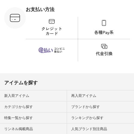
ラウス
ナチュラル #日々の
税込） [ 注
暮らし #暮らしを楽
お支払い方法
C-263T-
しむ #シンプルライ
フ #シンプルコーデ
商品詳
#大人女子 #猫 #猫グ
い物は写真
ッズ #世界猫の日 #
ップ また
バッグ #財布 #ポー
フィール
チ #マグカップ #猫
_official）
雑貨 #松尾ミユキ
チュラン」
#aoneco #アオネコ
にアクセス
#natulan #ナチュラ
番号や商品
ン #natulan_official.
してみてく
ar
#natulan #
デ #コー
 #ファッ
アイテムを探す
ナチュラル
ン #日々
#暮らしを
新入荷アイテム
再入荷アイテム
シンプルラ
ンプルコー
カテゴリから探す
ブランドから探す
女子 #夏コ
夏コーデ #
特集一覧から探す
ランキングから探す
#コーデ #
ネン
ficial.
リンネル掲載商品
人気ブランド別注商品