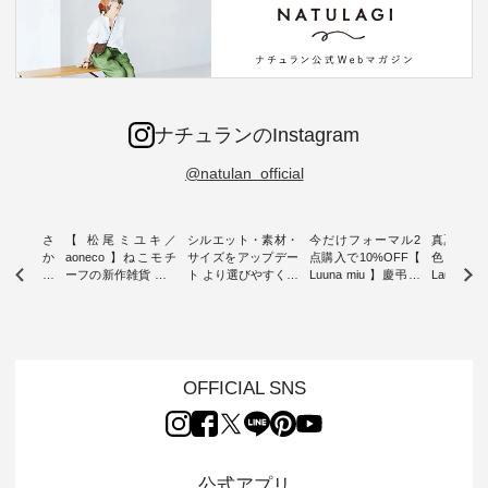
ナチュランのInstagram
@natulan_official
新着をおさ
【 松尾ミユキ／
シルエット・素材・
今だけフォーマル2
真夏から
チュランか
aoneco 】ねこモチ
サイズをアップデー
点購入で10%OFF【
色チェック
したアイテ
ーフの新作雑貨 ・ 8
ト より選びやすく【
Luuna miu 】慶弔両
Laulu
タッフが気
月8日の「世界猫の
D*g*y 】別注リブデ
用ノーカラージャケ
ェックギ
のをピック
日」を前に、 愛らし
ニムワンピース ・
ット ・ 身に纏うだ
ート ・ ゆったりと
s
いネコモチーフのア
心地よく着られるデ
けでほっとする着心
した着心
s NEW
イテムを特集。 ナチ
イリーウェアが人気
地を大切にした フォ
日常着を
L ] //
ュランでも人気の
の 「D*g*y」 より、
ーマル服のオリジナ
ナチュラ
7/26 -
「m.m（松尾ミユ
毎年大人気のナチュ
ルブランド「 Luuna
ルブランド「
OFFICIAL SNS
/ ✨✨ナ
キ）」と
ラン別注 リブデニム
miu 」から、 新たに
Laulu 
5周年記念
「aoneco」から、
ワンピースが登場。
フォーマルジャケッ
をまたい
月より、
持っているだけで気
シルエットや素材を
トが仲間入り。 ワン
ェックス
円（税込）以
分が上がる バッグや
見直し、 さらに魅力
ピースとのバランス
登場。 真夏にうれし
いただいた
雑貨をご紹介しま
的になったアイテム
を考え、 丈感やシル
い涼やかさ
公式アプリ
人気イラス
す。 -------------------
を 詳しくご紹介いた
エット、着心地まで
先取りで