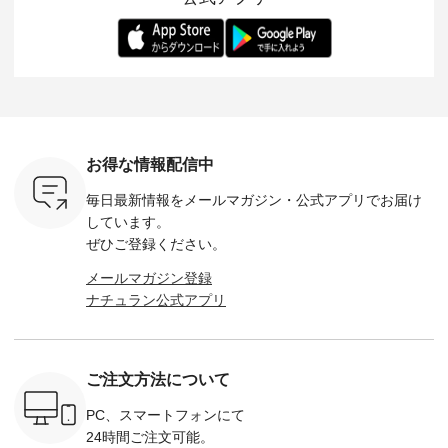
ー、よしい
---------- 松尾ミユキ
します。 モデル身
丁寧に設計。 特別な
いた色合
ろさん
-------------------------
長：164cm / 着用サ
日を心地よく過ごせ
えたアイテ
ochop2）
---- ■松尾ミユキ
イズ：PLUS ---------
る一着に仕上げまし
しくご紹
し 【第2
シアーバッグ
--------------------
た。 モデル身長：
モデル身長
ン柄コット
¥3,080（税込） ・
D*g*y -----------------
164cm ----------------
-------------
をプレゼン
Momo ・Leo ・
------------ ■リブ使い
------------- Luuna
---- Lintu L
にな
Maron ・Stella [ 注文
デニムワンピース
miu --------------------
-------------
 旅行や帰
番号：EMW-263B-
¥9,680（税込） ・ネ
--------- ■【慶弔両
タータン
ャーなど楽
31376 ] ■松尾ミユ
イビー ・ブラック [
用】ノーカラーフォ
ャザー
を計画され
キ キャットヘアク
注文番号：DCO-
ーマルジャケット
¥9,900
お得な情報配信中
も多いかと
リップ ¥1,320（税
264W-30707 ] -------
¥16,500（税込） [
ッド系 ・
は、
込） ・Noisettes ・
---------------------- ▶️
注文番号：KOA-
[ 注文番
毎日最新情報をメールマガジン・
公式アプリでお届け
のこれから
Pepper ・Chloe [ 注
お買い物は写真のタ
262O-31095 ] ■【慶
263S-27183 ] --
な 涼し気
文番号：EMW-
グをタップ またはプ
弔両用】大切な日の
-------------
しています。
アップやワ
262A-31375 ] ■松尾
ロフィール
ボタンフレアワンピ
お買い物
ぜひご登録ください。
、ブラウス
ミユキ キャットハ
（@natulan_official）
ース ¥18,700（税
グをタップ
！ そし
ンドルマグ ¥
からどうぞ 「ナチュ
込） [ 注文番号：
ロフ
メールマガジン登録
気「よくば
¥1,650（税込） ・
ラン」で 注文番号や
KOA-252W-22368 ]
（@natulan
ナチュラン公式アプリ
」予約販売
Pumpkin ・Noisettes
商品名を検索してみ
■【慶弔両用】大切
からどうぞ 「ナ
トしていま
・Pepper ・Chloe [
てくださいね。
な日のボウタイAラ
ラン」で 
逃しなく！
注文番号：EMW-
#lifewear #fashion
インワンピース
商品名を
------------
262K-31378 ] --------
#natulan #今日のコ
¥18,700（税込） [
てくだ
---------------------
ーデ #コーディネー
注文番号：KOA-
#lifewear
ご注文方法について
----------
aoneco ---------------
ト #ファッション #
252W-22369 ] -------
#natula
枚目
-------------- ■がま口
ナチュラル #日々の
---------------------- ▶️
ーデ #コ
 ■ista-
ロングウォレット
暮らし #暮らしを楽
お買い物は写真のタ
ト #ファ
PC、スマートフォンにて
っと選べるリ
¥19,690（税込） ・
しむ #シンプルライ
グをタップ またはプ
ナチュラル
24時間ご注文可能。
くばりパン
グレージュ ・ブルー
フ #シンプルコーデ
ロフィール
暮らし #