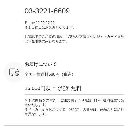
0（税込） [
グリーン ・ミモザイ
#大人女子 #ワンピ
（@natulan_official）
しむ #シ
R-262P-
エロー ・シルエット
ース #デニム #デニ
からどうぞ 「ナチュ
フ #シン
03-3221-6609
ブルー [ 注文番号：
ムワンピ #別注 #夏
ラン」で 注文番号や
#大人女子
 ■so コ
NCO-262C-31607 ]
コーデ #D*g*y #ディ
商品名を検索してみ
ト #フレ
ネンパナマ
■がま口 ミニウォレ
ージーワイ #natulan
てくださいね。
#チェック
月～金 10:00-17:00
wayTライ
ット ¥9,790（税込）
#ナチュラン
#lifewear #fashion
タンチェッ
※土日祝日はお休みとなります。
ラウス
[ 注文番号：NCO-
#natulan_official.
#natulan #今日のコ
#夏コーデ 
税込） [ 注
242C-08057 ] ■ラテ
ーデ #コーディネー
Laulu 
お電話でのご注文の場合、お支払い方法はクレジットカードまた
O-263T-
ィストート
ト #ファッション #
ル #オリ
は代金引換のみとなります。
¥12,980（税込） [
ナチュラル #日々の
ンド #natulan #ナチ
マクロス
注文番号：NCO-
暮らし #暮らしを楽
ュ
テーパード
262B-31610 ] ■キー
しむ #シンプルライ
#natulan_of
,590（税
カバー ¥2,970（税
フ #シンプルコーデ
注文番号：
込） [ 注文番号：
#大人女子 #フォー
お届けについて
-31349 ]
NCO-222C-00150 ] -
マル #ブラックフォ
6枚目＞
-------------------------
ーマル #ジャケット
全国一律送料580円（税込）
 ピンタック
--- ▶️ お買い物は写
#ワンピース #冠婚
ピース
真のタグをタップ ま
葬祭 #Luunamiu #ル
0（税込） [
たはプロフィール
ウナミウ #オリジナ
15,000円以上で送料無料
：MTO-
（@natulan_official）
ルブランド #natulan
] ＜7～
からどうぞ 「ナチュ
#ナチュラン
UNPLE ボ
ラン」で 注文番号や
#natulan_official.
※予約商品をのぞき、ご注文完了より最短1日～1週間程度で発
ゴイージー
商品名を検索してみ
送いたします。
1,550（税
てくださいね。
※メーカーからお届けする「別配送」の商品は、商品ごとに送料
注文番号：
#lifewear #fashion
が異なります。
-18377 ]
#natulan #今日のコ
■Lintu
ーデ #コーディネー
立体フラワー
ト #ファッション #