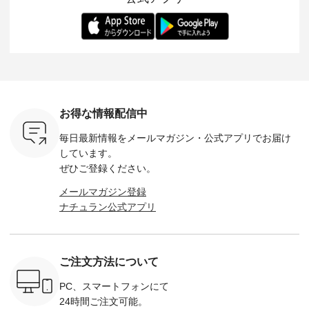
ます。 限
トレーター、よしい
変わり目に重宝する
します。 モデル身
丁寧に設計。 
を手に入れ
ちひろさん
アイテムです。 モデ
長：164cm / 着用サ
日を心地
だけのチャ
（@chocochop2）
ル身長：168cm -----
イズ：PLUS ---------
る一着に
ひこの機会
描き下ろし 【第2
------------------------
--------------------
た。 モデル身長：
なく！ ▼
弾】レモン柄コット
&yarn -----------------
D*g*y -----------------
164cm ----------------
荷したカラ
ンバッグをプレゼン
------------ ■コットン
------------ ■リブ使い
---------
色） ・コ
ト中です💓 8月にな
シアーVネックカー
デニムワンピース
miu --------
トマト ・
りました☀ 旅行や帰
ディガン ¥7,500（税
¥9,680（税込） ・ネ
--------- ■【慶弔両
モモ ・グ
省、レジャーなど楽
込） ・スモークブル
イビー ・ブラック [
用】ノー
ー ・スミ
しい予定を計画され
ー ・ブラック ・ネ
注文番号：DCO-
ーマルジ
お得な情報配信中
マメ ・レ
ている方も多いかと
イビー [ 注文番号：
264W-30707 ] -------
¥16,50
ルーベリー
思います🌿 今週は、
GRE-263T-30614 ] -
---------------------- ▶️
注文番号
毎日最新情報をメールマガジン・
公式アプリでお届け
----
暑さ本番のこれから
-------------------------
お買い物は写真のタ
262O-31095 
--------
にぴったりな 涼し気
--- ▶️ お買い物は写
グをタップ またはプ
弔両用】
しています。
-------------
なセットアップやワ
真のタグをタップ ま
ロフィール
ボタンフ
ぜひご登録ください。
っと
ンピース、ブラウス
たはプロフィール
（@natulan_official）
ース ¥18
ネンのよく
などが新登場！ そし
（@natulan_official）
からどうぞ 「ナチュ
込） [ 
メールマガジン登録
パンツ
て、大人気「よくば
からどうぞ 「ナチュ
ラン」で 注文番号や
KOA-252W
ナチュラン公式アプリ
込） [ 注
りパンツ」予約販売
ラン」で 注文番号や
商品名を検索してみ
■【慶弔
R-262P-
がスタートしていま
商品名を検索してみ
てくださいね。
な日のボ
す♪ お見逃しなく！
てくださいね。
#lifewear #fashion
インワ
 お買
-------------------------
#lifewear #fashion
#natulan #今日のコ
¥18,70
真のタグを
---- 今週のご紹介ア
#natulan #今日のコ
ーデ #コーディネー
注文番号
ご注文方法について
たはプロフ
イテム ----------------
ーデ #コーディネー
ト #ファッション #
252W-22369 ] -
ール
------------- ＜1枚目
ト #ファッション #
ナチュラル #日々の
--------------
_official）
右・2枚目＞ ■ista-
ナチュラル #日々の
暮らし #暮らしを楽
お買い物
PC、スマートフォンにて
チュ
ire もっと選べるリ
暮らし #暮らしを楽
しむ #シンプルライ
グをタップ
24時間ご注文可能。
注文番号や
ネンのよくばりパン
しむ #シンプルライ
フ #シンプルコーデ
ロフ