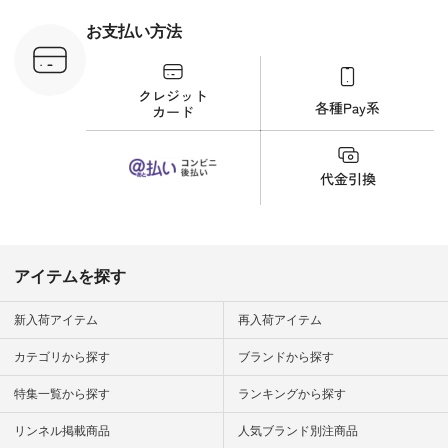
刺繍ブラウス
¥8,800（税込） [ 注
お支払い方法
文番号：YCC-263T-
30689 ] ---------------
-------------- ▶️商品詳
細やお買い物は写真
のタグをタップ また
はプロフィール
（@natulan_official）
から 「ナチュラン」
のサイトにアクセス
して 注文番号や商品
名を検索してみてく
ださいね。 #lifewear
#fashion #natulan #
今日のコーデ #コー
ディネート #ファッ
アイテムを探す
ション #ナチュラル
#ナチュラン #日々
の暮らし #暮らしを
新入荷アイテム
再入荷アイテム
楽しむ #シンプルラ
イフ #シンプルコー
カテゴリから探す
ブランドから探す
デ #大人女子 #夏コ
ーデ #真夏コーデ #
特集一覧から探す
ランキングから探す
暑さ対策 #コーデ #
リネン
#natulan_official.
リンネル掲載商品
人気ブランド別注商品