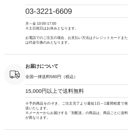
検索してみ
ツ ¥9,900（税込） [
フ #シンプルコーデ
#大人女子 #ワンピ
（@natulan
さいね。
注文番号：IIR-262P-
#大人女子 #カーデ
ース #デニム #デニ
からどうぞ 「ナ
03-3221-6609
 #fashion
29223 ] ＜1枚目左・
ィガン #羽織り #シ
ムワンピ #別注 #夏
ラン」で 
n #今日のコ
3～4枚目＞ ■so コ
アーカーデ #コット
コーデ #D*g*y #ディ
商品名を
ーディネー
ットンリネンパナマ
ン #夏の羽織 #夏コ
ージーワイ #natulan
てくだ
月～金 10:00-17:00
ッション #
クロス 2wayTライ
ーデ #andyarn #アン
#ナチュラン
#lifewear
※土日祝日はお休みとなります。
 #日々の
ンブラウス
ドヤーン #オリジナ
#natulan_official.
#natula
暮らしを楽
¥7,590（税込） [ 注
ルブランド #natulan
ーデ #コ
お電話でのご注文の場合、お支払い方法はクレジットカードまた
ンプルライ
文番号：CSO-263T-
#ナチュラン
ト #ファ
は代金引換のみとなります。
プルコーデ
31348 ] コットンリ
#natulan_official.
ナチュラル
#パンツ #
ネンパナマクロス
暮らし #
ツ #よく
イージーテーパード
しむ #シ
 #テーパ
パンツ ¥7,590（税
フ #シン
 #限定カ
込） [ 注文番号：
#大人女子
お届けについて
荷 #15周
CSO-263P-31349 ]
マル #ブ
#夏コーデ
＜5～6枚目＞
ーマル #
全国一律送料580円（税込）
re #イスタイ
■&yarn ピンタック
#ワンピー
#natulan
ワンピース
葬祭 #Luu
ュラン
¥12,900（税込） [
ウナミウ 
15,000円以上で送料無料
ficial.
注文番号：MTO-
ルブランド #natu
263W-29752 ] ＜7～
#ナチ
8枚目＞ ■UNPLE ボ
#natulan_of
※予約商品をのぞき、ご注文完了より最短1日～1週間程度で発
ールカーゴイージー
送いたします。
パンツ ¥11,550（税
※メーカーからお届けする「別配送」の商品は、商品ごとに送料
込） [ 注文番号：
が異なります。
UNL-254P-18377 ]
＜9枚目＞ ■Lintu
Laulu 立体フラワー