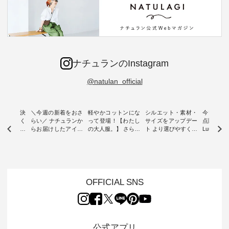
ナチュランのInstagram
@natulan_official
ー再入荷決
＼今週の新着をおさ
軽やかコットンにな
シルエット・素材・
今だけフ
-ire | よく
らい／ ナチュランか
って登場！【わたし
サイズをアップデー
点購入で1
ツ】予約販
らお届けしたアイテ
の大人服。】 さらり
ト より選びやすく【
Luuna m
ムから スタッフが気
と涼し気なシアーカ
D*g*y 】別注リブデ
用ノーカ
もに大きな
になるものをピック
ーディガン ・ 人気
ニムワンピース ・
ット ・ 身に纏うだ
だき、 一
アップ👆 ・ [ This
のシアーカーディガ
心地よく着られるデ
けでほっ
は早々に完
week's NEW
ンが軽くて、 お手入
イリーウェアが人気
地を大切に
 15周年
ARRIVAL ] //
れも簡単なコットン
の 「D*g*y」 より、
ーマル服
くばりパン
2026/07/26 -
素材になりました。
毎年大人気のナチュ
ルブランド「
OFFICIAL SNS
2026/08/01 // ✨✨ナ
ほんのり透ける生地
ラン別注 リブデニム
miu 」か
き、 この
チュラン15周年記念
が、女性らしさを演
ワンピースが登場。
フォーマ
の再入荷が
✨✨ 8月より、
出し、 羽織るだけで
シルエットや素材を
トが仲間入り
。 今回
12,000円（税込）以
今年らしい装いに。
見直し、 さらに魅力
ピースと
10色のカ
上ご購入いただいた
レイヤードスタイル
的になったアイテム
を考え、 
公式アプリ
改めて詳し
お客様へ 人気イラス
が楽しめて、 季節の
を 詳しくご紹介いた
エット、