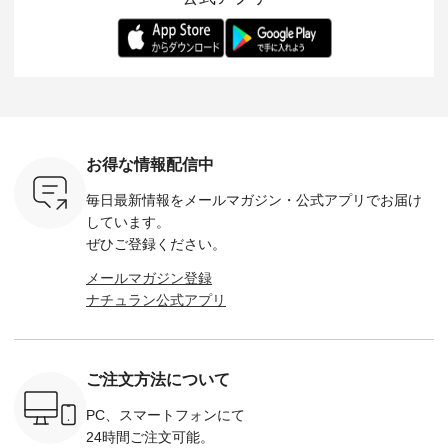
ます。 限
トレーター、よしい
変わり目に重宝する
します。 モデル身
丁寧に設計。 
を手に入れ
ちひろさん
アイテムです。 モデ
長：164cm / 着用サ
日を心地
だけのチャ
（@chocochop2）
ル身長：168cm -----
イズ：PLUS ---------
る一着に
ひこの機会
描き下ろし 【第2
------------------------
--------------------
た。 モデル身長：
なく！ ▼
弾】レモン柄コット
&yarn -----------------
D*g*y -----------------
164cm ----------------
荷したカラ
ンバッグをプレゼン
------------ ■コットン
------------ ■リブ使い
---------
色） ・コ
ト中です💓 8月にな
シアーVネックカー
デニムワンピース
miu --------
トマト ・
りました☀ 旅行や帰
ディガン ¥7,500（税
¥9,680（税込） ・ネ
--------- ■【慶弔両
モモ ・グ
省、レジャーなど楽
込） ・スモークブル
イビー ・ブラック [
用】ノー
ー ・スミ
しい予定を計画され
ー ・ブラック ・ネ
注文番号：DCO-
ーマルジ
お得な情報配信中
マメ ・レ
ている方も多いかと
イビー [ 注文番号：
264W-30707 ] -------
¥16,50
ルーベリー
思います🌿 今週は、
GRE-263T-30614 ] -
---------------------- ▶️
注文番号
毎日最新情報をメールマガジン・
公式アプリでお届け
----
暑さ本番のこれから
-------------------------
お買い物は写真のタ
262O-31095 
--------
にぴったりな 涼し気
--- ▶️ お買い物は写
グをタップ またはプ
弔両用】
しています。
-------------
なセットアップやワ
真のタグをタップ ま
ロフィール
ボタンフ
ぜひご登録ください。
っと
ンピース、ブラウス
たはプロフィール
（@natulan_official）
ース ¥18
ネンのよく
などが新登場！ そし
（@natulan_official）
からどうぞ 「ナチュ
込） [ 
メールマガジン登録
パンツ
て、大人気「よくば
からどうぞ 「ナチュ
ラン」で 注文番号や
KOA-252W
ナチュラン公式アプリ
込） [ 注
りパンツ」予約販売
ラン」で 注文番号や
商品名を検索してみ
■【慶弔
R-262P-
がスタートしていま
商品名を検索してみ
てくださいね。
な日のボ
す♪ お見逃しなく！
てくださいね。
#lifewear #fashion
インワ
 お買
-------------------------
#lifewear #fashion
#natulan #今日のコ
¥18,70
真のタグを
---- 今週のご紹介ア
#natulan #今日のコ
ーデ #コーディネー
注文番号
ご注文方法について
たはプロフ
イテム ----------------
ーデ #コーディネー
ト #ファッション #
252W-22369 ] -
ール
------------- ＜1枚目
ト #ファッション #
ナチュラル #日々の
--------------
_official）
右・2枚目＞ ■ista-
ナチュラル #日々の
暮らし #暮らしを楽
お買い物
PC、スマートフォンにて
チュ
ire もっと選べるリ
暮らし #暮らしを楽
しむ #シンプルライ
グをタップ
24時間ご注文可能。
注文番号や
ネンのよくばりパン
しむ #シンプルライ
フ #シンプルコーデ
ロフ