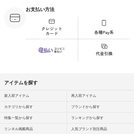
刺繍ブラウス
¥8,800（税込） [ 注
お支払い方法
文番号：YCC-263T-
30689 ] ---------------
-------------- ▶️商品詳
細やお買い物は写真
のタグをタップ また
はプロフィール
（@natulan_official）
から 「ナチュラン」
のサイトにアクセス
して 注文番号や商品
名を検索してみてく
ださいね。 #lifewear
#fashion #natulan #
今日のコーデ #コー
ディネート #ファッ
アイテムを探す
ション #ナチュラル
#ナチュラン #日々
の暮らし #暮らしを
新入荷アイテム
再入荷アイテム
楽しむ #シンプルラ
イフ #シンプルコー
カテゴリから探す
ブランドから探す
デ #大人女子 #夏コ
ーデ #真夏コーデ #
特集一覧から探す
ランキングから探す
暑さ対策 #コーデ #
リネン
#natulan_official.
リンネル掲載商品
人気ブランド別注商品