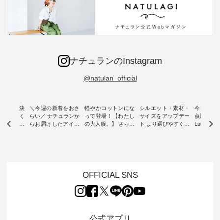
ナチュランのInstagram
@natulan_official
ー再入荷決
＼今週の新着をおさ
軽やかコットンにな
シルエット・素材・
今だけフ
-ire | よく
らい／ ナチュランか
って登場！【わたし
サイズをアップデー
点購入で1
ツ】予約販
らお届けしたアイテ
の大人服。】 さらり
ト より選びやすく【
Luuna m
ムから スタッフが気
と涼し気なシアーカ
D*g*y 】別注リブデ
用ノーカ
もに大きな
になるものをピック
ーディガン ・ 人気
ニムワンピース ・
ット ・ 身に纏うだ
だき、 一
アップ👆 ・ [ This
のシアーカーディガ
心地よく着られるデ
けでほっ
は早々に完
week's NEW
ンが軽くて、 お手入
イリーウェアが人気
地を大切に
 15周年
ARRIVAL ] //
れも簡単なコットン
の 「D*g*y」 より、
ーマル服
くばりパン
2026/07/26 -
素材になりました。
毎年大人気のナチュ
ルブランド「
OFFICIAL SNS
2026/08/01 // ✨✨ナ
ほんのり透ける生地
ラン別注 リブデニム
miu 」か
き、 この
チュラン15周年記念
が、女性らしさを演
ワンピースが登場。
フォーマ
の再入荷が
✨✨ 8月より、
出し、 羽織るだけで
シルエットや素材を
トが仲間入り
。 今回
12,000円（税込）以
今年らしい装いに。
見直し、 さらに魅力
ピースと
10色のカ
上ご購入いただいた
レイヤードスタイル
的になったアイテム
を考え、 
公式アプリ
改めて詳し
お客様へ 人気イラス
が楽しめて、 季節の
を 詳しくご紹介いた
エット、