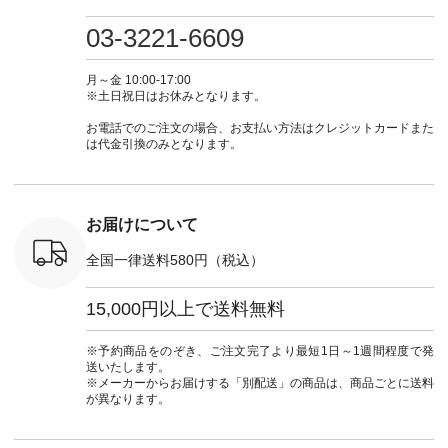
検索してみ
ツ ¥9,900（税込） [
フ #シンプルコーデ
#大人女子 #ワンピ
（@natulan
さいね。
注文番号：IIR-262P-
#大人女子 #カーデ
ース #デニム #デニ
からどうぞ 「ナ
03-3221-6609
 #fashion
29223 ] ＜1枚目左・
ィガン #羽織り #シ
ムワンピ #別注 #夏
ラン」で 
n #今日のコ
3～4枚目＞ ■so コ
アーカーデ #コット
コーデ #D*g*y #ディ
商品名を
ーディネー
ットンリネンパナマ
ン #夏の羽織 #夏コ
ージーワイ #natulan
てくだ
月～金 10:00-17:00
ッション #
クロス 2wayTライ
ーデ #andyarn #アン
#ナチュラン
#lifewear
※土日祝日はお休みとなります。
 #日々の
ンブラウス
ドヤーン #オリジナ
#natulan_official.
#natula
暮らしを楽
¥7,590（税込） [ 注
ルブランド #natulan
ーデ #コ
お電話でのご注文の場合、お支払い方法はクレジットカードまた
ンプルライ
文番号：CSO-263T-
#ナチュラン
ト #ファ
は代金引換のみとなります。
プルコーデ
31348 ] コットンリ
#natulan_official.
ナチュラル
#パンツ #
ネンパナマクロス
暮らし #
ツ #よく
イージーテーパード
しむ #シ
 #テーパ
パンツ ¥7,590（税
フ #シン
 #限定カ
込） [ 注文番号：
#大人女子
お届けについて
荷 #15周
CSO-263P-31349 ]
マル #ブ
#夏コーデ
＜5～6枚目＞
ーマル #
全国一律送料580円（税込）
re #イスタイ
■&yarn ピンタック
#ワンピー
#natulan
ワンピース
葬祭 #Luu
ュラン
¥12,900（税込） [
ウナミウ 
15,000円以上で送料無料
ficial.
注文番号：MTO-
ルブランド #natu
263W-29752 ] ＜7～
#ナチ
8枚目＞ ■UNPLE ボ
#natulan_of
※予約商品をのぞき、ご注文完了より最短1日～1週間程度で発
ールカーゴイージー
送いたします。
パンツ ¥11,550（税
※メーカーからお届けする「別配送」の商品は、商品ごとに送料
込） [ 注文番号：
が異なります。
UNL-254P-18377 ]
＜9枚目＞ ■Lintu
Laulu 立体フラワー