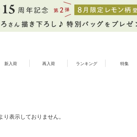
新入荷
再入荷
ランキング
特集
より表示しておりません。