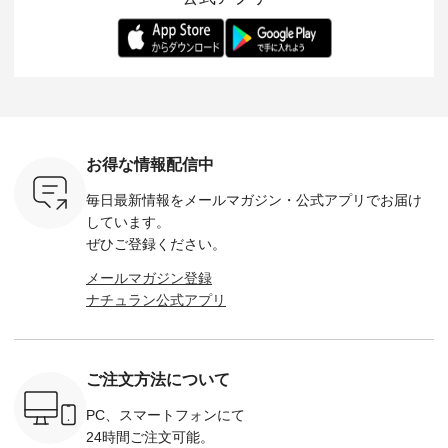
ー、よしい
---------- 松尾ミユキ
します。 モデル身
丁寧に設計。 特別な
いた色合
ろさん
-------------------------
長：164cm / 着用サ
日を心地よく過ごせ
えたアイテ
ochop2）
---- ■松尾ミユキ
イズ：PLUS ---------
る一着に仕上げまし
しくご紹
し 【第2
シアーバッグ
--------------------
た。 モデル身長：
モデル身長
ン柄コット
¥3,080（税込） ・
D*g*y -----------------
164cm ----------------
-------------
をプレゼン
Momo ・Leo ・
------------ ■リブ使い
------------- Luuna
---- Lintu L
にな
Maron ・Stella [ 注文
デニムワンピース
miu --------------------
-------------
 旅行や帰
番号：EMW-263B-
¥9,680（税込） ・ネ
--------- ■【慶弔両
タータン
ャーなど楽
31376 ] ■松尾ミユ
イビー ・ブラック [
用】ノーカラーフォ
ャザー
を計画され
キ キャットヘアク
注文番号：DCO-
ーマルジャケット
¥9,900
お得な情報配信中
も多いかと
リップ ¥1,320（税
264W-30707 ] -------
¥16,500（税込） [
ッド系 ・
は、
込） ・Noisettes ・
---------------------- ▶️
注文番号：KOA-
[ 注文番
毎日最新情報をメールマガジン・
公式アプリでお届け
のこれから
Pepper ・Chloe [ 注
お買い物は写真のタ
262O-31095 ] ■【慶
263S-27183 ] --
な 涼し気
文番号：EMW-
グをタップ またはプ
弔両用】大切な日の
-------------
しています。
アップやワ
262A-31375 ] ■松尾
ロフィール
ボタンフレアワンピ
お買い物
ぜひご登録ください。
、ブラウス
ミユキ キャットハ
（@natulan_official）
ース ¥18,700（税
グをタップ
！ そし
ンドルマグ ¥
からどうぞ 「ナチュ
込） [ 注文番号：
ロフ
メールマガジン登録
気「よくば
¥1,650（税込） ・
ラン」で 注文番号や
KOA-252W-22368 ]
（@natulan
ナチュラン公式アプリ
」予約販売
Pumpkin ・Noisettes
商品名を検索してみ
■【慶弔両用】大切
からどうぞ 「ナ
トしていま
・Pepper ・Chloe [
てくださいね。
な日のボウタイAラ
ラン」で 
逃しなく！
注文番号：EMW-
#lifewear #fashion
インワンピース
商品名を
------------
262K-31378 ] --------
#natulan #今日のコ
¥18,700（税込） [
てくだ
---------------------
ーデ #コーディネー
注文番号：KOA-
#lifewear
ご注文方法について
----------
aoneco ---------------
ト #ファッション #
252W-22369 ] -------
#natula
枚目
-------------- ■がま口
ナチュラル #日々の
---------------------- ▶️
ーデ #コ
 ■ista-
ロングウォレット
暮らし #暮らしを楽
お買い物は写真のタ
ト #ファ
PC、スマートフォンにて
っと選べるリ
¥19,690（税込） ・
しむ #シンプルライ
グをタップ またはプ
ナチュラル
24時間ご注文可能。
くばりパン
グレージュ ・ブルー
フ #シンプルコーデ
ロフィール
暮らし #