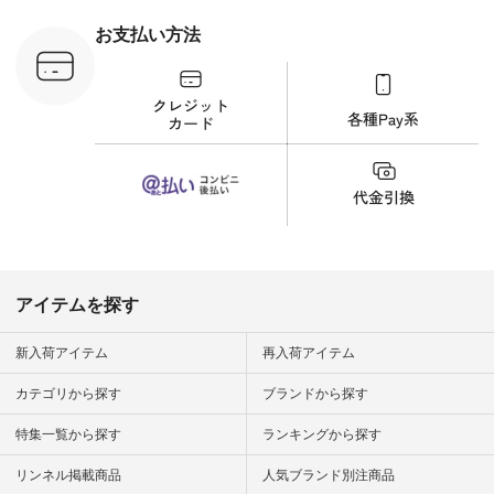
ラウス
ナチュラル #日々の
税込） [ 注
暮らし #暮らしを楽
お支払い方法
C-263T-
しむ #シンプルライ
フ #シンプルコーデ
商品詳
#大人女子 #猫 #猫グ
い物は写真
ッズ #世界猫の日 #
ップ また
バッグ #財布 #ポー
フィール
チ #マグカップ #猫
_official）
雑貨 #松尾ミユキ
チュラン」
#aoneco #アオネコ
にアクセス
#natulan #ナチュラ
番号や商品
ン #natulan_official.
してみてく
ar
#natulan #
デ #コー
 #ファッ
アイテムを探す
ナチュラル
ン #日々
#暮らしを
新入荷アイテム
再入荷アイテム
シンプルラ
ンプルコー
カテゴリから探す
ブランドから探す
女子 #夏コ
夏コーデ #
特集一覧から探す
ランキングから探す
#コーデ #
ネン
ficial.
リンネル掲載商品
人気ブランド別注商品