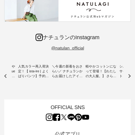
ナチュランのInstagram
@natulan_official
0％の涼や
人気カラー再入荷決
＼今週の新着をおさ
軽やかコットンにな
シルエッ
 blue
定！【 ista-ire | よく
らい／ ナチュランか
って登場！【わたし
サイズを
 】夏にぴった
ばりパンツ】予約販
らお届けしたアイテ
の大人服。】 さらり
ト より選
ックベスト
売開始 ・ 6月の販売
ムから スタッフが気
と涼し気なシアーカ
D*g*y 
開始とともに大きな
になるものをピック
ーディガン ・ 人気
ニムワン
 着心地の
反響をいただき、 一
アップ👆 ・ [ This
のシアーカーディガ
心地よく
切にした服
部カラーは早々に完
week's NEW
ンが軽くて、 お手入
イリーウ
行う 「
売となった 15周年
ARRIVAL ] //
れも簡単なコットン
の 「D*g*y」 より、
low 」から新
記念のよくばりパン
2026/08/02 -
素材になりました。
毎年大人
OFFICIAL SNS
トが届きま
ツ。 たくさんのご要
2026/08/08 // ✨✨ナ
ほんのり透ける生地
ラン別注 
望をいただき、 この
チュラン15周年記念
が、女性らしさを演
ワンピー
たい、 レ
たび待望の再入荷が
✨✨ 12,000円（税
出し、 羽織るだけで
シルエッ
が楽しめる
実現しました。 今回
込）以上ご購入いた
今年らしい装いに。
見直し、 
紹介いたし
再入荷する10色のカ
だいたお客様へ 人気
レイヤードスタイル
的になっ
公式アプリ
ラーを、 改めて詳し
イラストレーター、
が楽しめて、 季節の
を 詳しく