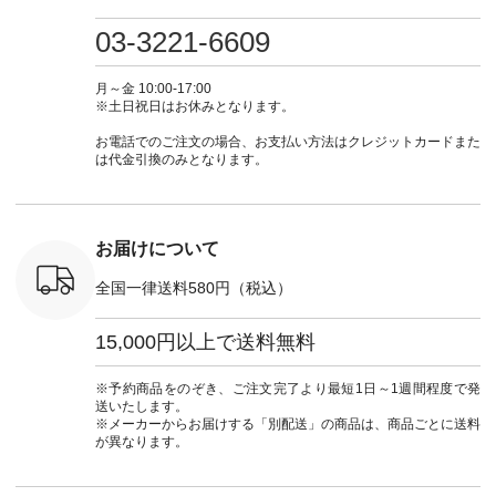
重ね着 #着
商品名を検索してみ
■&yarn コットンシ
フ #シンプルコーデ
#大人女子
ネック #夏
てくださいね。
アーVネックカーデ
#大人女子 #カーデ
ース #デ
03-3221-6609
ewillow #
#lifewear #fashion
ィガン ¥7,500（税
ィガン #羽織り #シ
ムワンピ 
ウィロウ
#natulan #今日のコ
込） [ 注文番号：
アーカーデ #コット
コーデ #D*
n #ナチュラ
ーデ #コーディネー
GRE-263T-30614 ]
ン #夏の羽織 #夏コ
ージーワイ #natu
月～金 10:00-17:00
official.
ト #ファッション #
＜1枚目左・4～5枚
ーデ #andyarn #アン
#ナチ
※土日祝日はお休みとなります。
ナチュラル #日々の
目＞ ■Cassure
ドヤーン #オリジナ
#natulan_of
暮らし #暮らしを楽
2wayドットブラウ
ルブランド #natulan
お電話でのご注文の場合、お支払い方法はクレジットカードまた
しむ #シンプルライ
ス ¥11,990（税込）
#ナチュラン
は代金引換のみとなります。
フ #シンプルコーデ
[ 注文番号：SHG-
#natulan_official.
#大人女子 #パンツ #
263T-30580 ] ＜6～7
リネンパンツ #よく
枚目＞ ■D*g*y リブ
ばりパンツ #テーパ
使いデニムワンピー
ードパンツ #限定カ
ス ¥9,680（税込） [
お届けについて
ラー #再入荷 #15周
注文番号：DCO-
年記念 #夏コーデ
264W-30707 ] ＜8～
全国一律送料580円（税込）
#ista-ire #イスタイ
9枚目＞ ■blue willow
ーレ #別注 #natulan
リネンVネックサイ
#ナチュラン
ドボタンベスト
15,000円以上で送料無料
#natulan_official.
¥12,650（税込） [
注文番号：ISW-
264T-30716 ] --------
※予約商品をのぞき、ご注文完了より最短1日～1週間程度で発
--------------------- ▶️
送いたします。
商品詳細やお買い物
※メーカーからお届けする「別配送」の商品は、商品ごとに送料
は写真のタグをタッ
が異なります。
プ またはプロフィー
ル
（@natulan_official）