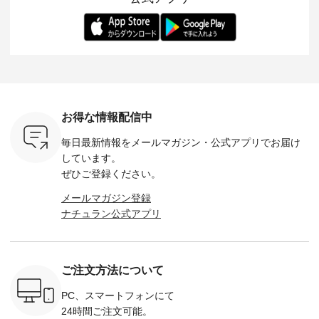
くご紹介します。 限
よしいちひろさん
変わり目に重宝する
します。 モデル
---- blue
定カラーを手に入れ
（@chocochop2）
アイテムです。 モデ
長：164cm / 
------------
られる今だけのチャ
描き下ろし 【第2
ル身長：168cm -----
イズ：PLUS -----
ンス、 ぜひこの機会
弾】レモン柄コット
------------------------
-------------
イドボタン
をお見逃しなく！ ▼
ンバッグをプレゼン
&yarn -----------------
D*g*y -----
2,650（税
今回再入荷したカラ
ト中です💓 そろそろ
------------ ■コットン
------------ ■リブ使い
ラック ・
ー（計10色） ・コ
お盆休みの方も多い
シアーVネックカー
デニムワ
[ 注文番
ーヒー ・トマト ・
のではないでしょう
ディガン ¥7,500（税
¥9,680
-264T-
セサミ ・モモ ・グ
か。 まだまだ暑さが
込） ・スモークブル
イビー ・
リーンティー ・スミ
続きそうですが 今週
ー ・ブラック ・ネ
注文番号
お得な情報配信中
 お買
レ ・クロマメ ・レ
の新作では、今すぐ
イビー [ 注文番号：
264W-30707 ] -
真のタグを
モン ・ブルーベリー
着られて初秋まで活
GRE-263T-30614 ] -
--------------
毎日最新情報をメールマガジン・
公式アプリでお届け
たはプロフ
・ラズベリー --------
躍する シアーカーデ
-------------------------
お買い物
ール
---------------------
ィガンやベスト、デ
--- ▶️ お買い物は写
グをタップ
しています。
_official）
ista-ire ----------------
ニムワンピースなど
真のタグをタップ ま
ロフ
ぜひご登録ください。
チュ
------------- ■もっと
が登場です！ スタイ
たはプロフィール
（@natulan
注文番号や
選べるリネンのよく
リスト山口
（@natulan_official）
からどうぞ 「ナ
メールマガジン登録
検索してみ
ばりパンツ
(@natulan_stylist_yama)
からどうぞ 「ナチュ
ラン」で 
ナチュラン公式アプリ
さいね。
¥9,900（税込） [ 注
からの 最新の撮影シ
ラン」で 注文番号や
商品名を
 #fashion
文番号：IIR-262P-
ョット📷では、ニッ
商品名を検索してみ
てくだ
n #今日のコ
29223 ] ---------------
トなどの秋アイテム
てくださいね。
#lifewear
ーディネー
-------------- ▶️ お買
も登場🫶 楽しみにお
#lifewear #fashion
#natula
ッション #
い物は写真のタグを
待ちくださいね。 --
#natulan #今日のコ
ーデ #コ
ご注文方法について
 #日々の
タップ またはプロフ
-------------------------
ーデ #コーディネー
ト #ファ
暮らしを楽
ィール
-- 今週のご紹介アイ
ト #ファッション #
ナチュラル
ンプルライ
（@natulan_official）
テム -------------------
ナチュラル #日々の
暮らし #
PC、スマートフォンにて
プルコーデ
からどうぞ 「ナチュ
---------- ＜1枚目
暮らし #暮らしを楽
しむ #シ
24時間ご注文可能。
#ベスト #
ラン」で 注文番号や
右・2～3枚目＞
しむ #シンプルライ
フ #シン