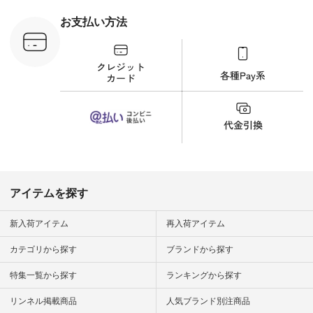
から 「ナチュラン」
のサイトにアクセス
お支払い方法
して 注文番号や商品
名を検索してみてく
ださいね。 #lifewear
#fashion #natulan #
今日のコーデ #コー
ディネート #ファッ
ション #ナチュラル
#ナチュラン #日々
の暮らし #暮らしを
楽しむ #シンプルラ
イフ #シンプルコー
デ #大人女子 #夏コ
ーデ #真夏コーデ #
暑さ対策 #コーデ #
リネン
アイテムを探す
#natulan_official.
新入荷アイテム
再入荷アイテム
カテゴリから探す
ブランドから探す
特集一覧から探す
ランキングから探す
リンネル掲載商品
人気ブランド別注商品