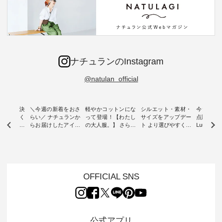
ナチュランのInstagram
@natulan_official
ー再入荷決
＼今週の新着をおさ
軽やかコットンにな
シルエット・素材・
今だけフ
-ire | よく
らい／ ナチュランか
って登場！【わたし
サイズをアップデー
点購入で1
ツ】予約販
らお届けしたアイテ
の大人服。】 さらり
ト より選びやすく【
Luuna m
ムから スタッフが気
と涼し気なシアーカ
D*g*y 】別注リブデ
用ノーカ
もに大きな
になるものをピック
ーディガン ・ 人気
ニムワンピース ・
ット ・ 身に纏うだ
だき、 一
アップ👆 ・ [ This
のシアーカーディガ
心地よく着られるデ
けでほっ
は早々に完
week's NEW
ンが軽くて、 お手入
イリーウェアが人気
地を大切に
 15周年
ARRIVAL ] //
れも簡単なコットン
の 「D*g*y」 より、
ーマル服
くばりパン
2026/07/26 -
素材になりました。
毎年大人気のナチュ
ルブランド「
OFFICIAL SNS
2026/08/01 // ✨✨ナ
ほんのり透ける生地
ラン別注 リブデニム
miu 」か
き、 この
チュラン15周年記念
が、女性らしさを演
ワンピースが登場。
フォーマ
の再入荷が
✨✨ 8月より、
出し、 羽織るだけで
シルエットや素材を
トが仲間入り
。 今回
12,000円（税込）以
今年らしい装いに。
見直し、 さらに魅力
ピースと
10色のカ
上ご購入いただいた
レイヤードスタイル
的になったアイテム
を考え、 
公式アプリ
改めて詳し
お客様へ 人気イラス
が楽しめて、 季節の
を 詳しくご紹介いた
エット、