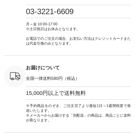
検索してみ
ツ ¥9,900（税込） [
フ #シンプルコーデ
#大人女子 #ワンピ
（@natulan
さいね。
注文番号：IIR-262P-
#大人女子 #カーデ
ース #デニム #デニ
からどうぞ 「ナ
03-3221-6609
 #fashion
29223 ] ＜1枚目左・
ィガン #羽織り #シ
ムワンピ #別注 #夏
ラン」で 
n #今日のコ
3～4枚目＞ ■so コ
アーカーデ #コット
コーデ #D*g*y #ディ
商品名を
ーディネー
ットンリネンパナマ
ン #夏の羽織 #夏コ
ージーワイ #natulan
てくだ
月～金 10:00-17:00
ッション #
クロス 2wayTライ
ーデ #andyarn #アン
#ナチュラン
#lifewear
※土日祝日はお休みとなります。
 #日々の
ンブラウス
ドヤーン #オリジナ
#natulan_official.
#natula
暮らしを楽
¥7,590（税込） [ 注
ルブランド #natulan
ーデ #コ
お電話でのご注文の場合、お支払い方法はクレジットカードまた
ンプルライ
文番号：CSO-263T-
#ナチュラン
ト #ファ
は代金引換のみとなります。
プルコーデ
31348 ] コットンリ
#natulan_official.
ナチュラル
#パンツ #
ネンパナマクロス
暮らし #
ツ #よく
イージーテーパード
しむ #シ
 #テーパ
パンツ ¥7,590（税
フ #シン
 #限定カ
込） [ 注文番号：
#大人女子
お届けについて
荷 #15周
CSO-263P-31349 ]
マル #ブ
#夏コーデ
＜5～6枚目＞
ーマル #
全国一律送料580円（税込）
re #イスタイ
■&yarn ピンタック
#ワンピー
#natulan
ワンピース
葬祭 #Luu
ュラン
¥12,900（税込） [
ウナミウ 
15,000円以上で送料無料
ficial.
注文番号：MTO-
ルブランド #natu
263W-29752 ] ＜7～
#ナチ
8枚目＞ ■UNPLE ボ
#natulan_of
※予約商品をのぞき、ご注文完了より最短1日～1週間程度で発
ールカーゴイージー
送いたします。
パンツ ¥11,550（税
※メーカーからお届けする「別配送」の商品は、商品ごとに送料
込） [ 注文番号：
が異なります。
UNL-254P-18377 ]
＜9枚目＞ ■Lintu
Laulu 立体フラワー