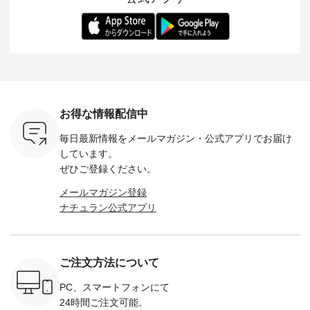
ます。 限
トレーター、よしい
変わり目に重宝する
します。 モデル身
丁寧に設計。 
を手に入れ
ちひろさん
アイテムです。 モデ
長：164cm / 着用サ
日を心地
だけのチャ
（@chocochop2）
ル身長：168cm -----
イズ：PLUS ---------
る一着に
ひこの機会
描き下ろし 【第2
------------------------
--------------------
た。 モデル身長：
なく！ ▼
弾】レモン柄コット
&yarn -----------------
D*g*y -----------------
164cm ----------------
荷したカラ
ンバッグをプレゼン
------------ ■コットン
------------ ■リブ使い
---------
色） ・コ
ト中です💓 8月にな
シアーVネックカー
デニムワンピース
miu --------
トマト ・
りました☀ 旅行や帰
ディガン ¥7,500（税
¥9,680（税込） ・ネ
--------- ■【慶弔両
モモ ・グ
省、レジャーなど楽
込） ・スモークブル
イビー ・ブラック [
用】ノー
ー ・スミ
しい予定を計画され
ー ・ブラック ・ネ
注文番号：DCO-
ーマルジ
お得な情報配信中
マメ ・レ
ている方も多いかと
イビー [ 注文番号：
264W-30707 ] -------
¥16,50
ルーベリー
思います🌿 今週は、
GRE-263T-30614 ] -
---------------------- ▶️
注文番号
毎日最新情報をメールマガジン・
公式アプリでお届け
----
暑さ本番のこれから
-------------------------
お買い物は写真のタ
262O-31095 
--------
にぴったりな 涼し気
--- ▶️ お買い物は写
グをタップ またはプ
弔両用】
しています。
-------------
なセットアップやワ
真のタグをタップ ま
ロフィール
ボタンフ
ぜひご登録ください。
っと
ンピース、ブラウス
たはプロフィール
（@natulan_official）
ース ¥18
ネンのよく
などが新登場！ そし
（@natulan_official）
からどうぞ 「ナチュ
込） [ 
メールマガジン登録
パンツ
て、大人気「よくば
からどうぞ 「ナチュ
ラン」で 注文番号や
KOA-252W
ナチュラン公式アプリ
込） [ 注
りパンツ」予約販売
ラン」で 注文番号や
商品名を検索してみ
■【慶弔
R-262P-
がスタートしていま
商品名を検索してみ
てくださいね。
な日のボ
す♪ お見逃しなく！
てくださいね。
#lifewear #fashion
インワ
 お買
-------------------------
#lifewear #fashion
#natulan #今日のコ
¥18,70
真のタグを
---- 今週のご紹介ア
#natulan #今日のコ
ーデ #コーディネー
注文番号
ご注文方法について
たはプロフ
イテム ----------------
ーデ #コーディネー
ト #ファッション #
252W-22369 ] -
ール
------------- ＜1枚目
ト #ファッション #
ナチュラル #日々の
--------------
_official）
右・2枚目＞ ■ista-
ナチュラル #日々の
暮らし #暮らしを楽
お買い物
PC、スマートフォンにて
チュ
ire もっと選べるリ
暮らし #暮らしを楽
しむ #シンプルライ
グをタップ
24時間ご注文可能。
注文番号や
ネンのよくばりパン
しむ #シンプルライ
フ #シンプルコーデ
ロフ