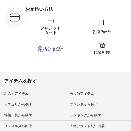
刺繍ブラウス
¥8,800（税込） [ 注
お支払い方法
文番号：YCC-263T-
30689 ] ---------------
-------------- ▶️商品詳
細やお買い物は写真
のタグをタップ また
はプロフィール
（@natulan_official）
から 「ナチュラン」
のサイトにアクセス
して 注文番号や商品
名を検索してみてく
ださいね。 #lifewear
#fashion #natulan #
今日のコーデ #コー
ディネート #ファッ
アイテムを探す
ション #ナチュラル
#ナチュラン #日々
の暮らし #暮らしを
新入荷アイテム
再入荷アイテム
楽しむ #シンプルラ
イフ #シンプルコー
カテゴリから探す
ブランドから探す
デ #大人女子 #夏コ
ーデ #真夏コーデ #
特集一覧から探す
ランキングから探す
暑さ対策 #コーデ #
リネン
#natulan_official.
リンネル掲載商品
人気ブランド別注商品