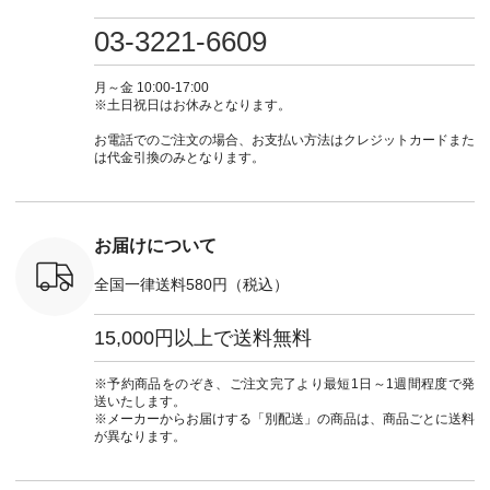
0（税込） [
グリーン ・ミモザイ
#大人女子 #ワンピ
（@natulan_official）
しむ #シ
R-262P-
エロー ・シルエット
ース #デニム #デニ
からどうぞ 「ナチュ
フ #シン
03-3221-6609
ブルー [ 注文番号：
ムワンピ #別注 #夏
ラン」で 注文番号や
#大人女子
 ■so コ
NCO-262C-31607 ]
コーデ #D*g*y #ディ
商品名を検索してみ
ト #フレ
ネンパナマ
■がま口 ミニウォレ
ージーワイ #natulan
てくださいね。
#チェック
月～金 10:00-17:00
wayTライ
ット ¥9,790（税込）
#ナチュラン
#lifewear #fashion
タンチェッ
※土日祝日はお休みとなります。
ラウス
[ 注文番号：NCO-
#natulan_official.
#natulan #今日のコ
#夏コーデ 
税込） [ 注
242C-08057 ] ■ラテ
ーデ #コーディネー
Laulu 
お電話でのご注文の場合、お支払い方法はクレジットカードまた
O-263T-
ィストート
ト #ファッション #
ル #オリ
は代金引換のみとなります。
¥12,980（税込） [
ナチュラル #日々の
ンド #natulan #ナチ
マクロス
注文番号：NCO-
暮らし #暮らしを楽
ュ
テーパード
262B-31610 ] ■キー
しむ #シンプルライ
#natulan_of
,590（税
カバー ¥2,970（税
フ #シンプルコーデ
注文番号：
込） [ 注文番号：
#大人女子 #フォー
お届けについて
-31349 ]
NCO-222C-00150 ] -
マル #ブラックフォ
6枚目＞
-------------------------
ーマル #ジャケット
全国一律送料580円（税込）
 ピンタック
--- ▶️ お買い物は写
#ワンピース #冠婚
ピース
真のタグをタップ ま
葬祭 #Luunamiu #ル
0（税込） [
たはプロフィール
ウナミウ #オリジナ
15,000円以上で送料無料
：MTO-
（@natulan_official）
ルブランド #natulan
] ＜7～
からどうぞ 「ナチュ
#ナチュラン
UNPLE ボ
ラン」で 注文番号や
#natulan_official.
※予約商品をのぞき、ご注文完了より最短1日～1週間程度で発
ゴイージー
商品名を検索してみ
送いたします。
1,550（税
てくださいね。
※メーカーからお届けする「別配送」の商品は、商品ごとに送料
注文番号：
#lifewear #fashion
が異なります。
-18377 ]
#natulan #今日のコ
■Lintu
ーデ #コーディネー
立体フラワー
ト #ファッション #