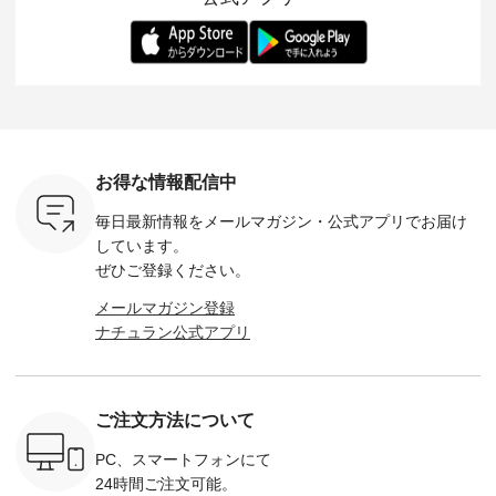
ー、よしい
---------- 松尾ミユキ
します。 モデル身
丁寧に設計。 特別な
いた色合
ろさん
-------------------------
長：164cm / 着用サ
日を心地よく過ごせ
えたアイテ
ochop2）
---- ■松尾ミユキ
イズ：PLUS ---------
る一着に仕上げまし
しくご紹
し 【第2
シアーバッグ
--------------------
た。 モデル身長：
モデル身長
ン柄コット
¥3,080（税込） ・
D*g*y -----------------
164cm ----------------
-------------
をプレゼン
Momo ・Leo ・
------------ ■リブ使い
------------- Luuna
---- Lintu L
にな
Maron ・Stella [ 注文
デニムワンピース
miu --------------------
-------------
 旅行や帰
番号：EMW-263B-
¥9,680（税込） ・ネ
--------- ■【慶弔両
タータン
ャーなど楽
31376 ] ■松尾ミユ
イビー ・ブラック [
用】ノーカラーフォ
ャザー
を計画され
キ キャットヘアク
注文番号：DCO-
ーマルジャケット
¥9,900
お得な情報配信中
も多いかと
リップ ¥1,320（税
264W-30707 ] -------
¥16,500（税込） [
ッド系 ・
は、
込） ・Noisettes ・
---------------------- ▶️
注文番号：KOA-
[ 注文番
毎日最新情報をメールマガジン・
公式アプリでお届け
のこれから
Pepper ・Chloe [ 注
お買い物は写真のタ
262O-31095 ] ■【慶
263S-27183 ] --
な 涼し気
文番号：EMW-
グをタップ またはプ
弔両用】大切な日の
-------------
しています。
アップやワ
262A-31375 ] ■松尾
ロフィール
ボタンフレアワンピ
お買い物
ぜひご登録ください。
、ブラウス
ミユキ キャットハ
（@natulan_official）
ース ¥18,700（税
グをタップ
！ そし
ンドルマグ ¥
からどうぞ 「ナチュ
込） [ 注文番号：
ロフ
メールマガジン登録
気「よくば
¥1,650（税込） ・
ラン」で 注文番号や
KOA-252W-22368 ]
（@natulan
ナチュラン公式アプリ
」予約販売
Pumpkin ・Noisettes
商品名を検索してみ
■【慶弔両用】大切
からどうぞ 「ナ
トしていま
・Pepper ・Chloe [
てくださいね。
な日のボウタイAラ
ラン」で 
逃しなく！
注文番号：EMW-
#lifewear #fashion
インワンピース
商品名を
------------
262K-31378 ] --------
#natulan #今日のコ
¥18,700（税込） [
てくだ
---------------------
ーデ #コーディネー
注文番号：KOA-
#lifewear
ご注文方法について
----------
aoneco ---------------
ト #ファッション #
252W-22369 ] -------
#natula
枚目
-------------- ■がま口
ナチュラル #日々の
---------------------- ▶️
ーデ #コ
 ■ista-
ロングウォレット
暮らし #暮らしを楽
お買い物は写真のタ
ト #ファ
PC、スマートフォンにて
っと選べるリ
¥19,690（税込） ・
しむ #シンプルライ
グをタップ またはプ
ナチュラル
24時間ご注文可能。
くばりパン
グレージュ ・ブルー
フ #シンプルコーデ
ロフィール
暮らし #