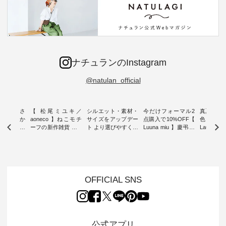
ナチュランのInstagram
@natulan_official
新着をおさ
【 松尾ミユキ／
シルエット・素材・
今だけフォーマル2
真夏から
チュランか
aoneco 】ねこモチ
サイズをアップデー
点購入で10%OFF【
色チェック
したアイテ
ーフの新作雑貨 ・ 8
ト より選びやすく【
Luuna miu 】慶弔両
Laulu
タッフが気
月8日の「世界猫の
D*g*y 】別注リブデ
用ノーカラージャケ
ェックギ
のをピック
日」を前に、 愛らし
ニムワンピース ・
ット ・ 身に纏うだ
ート ・ ゆったりと
s
いネコモチーフのア
心地よく着られるデ
けでほっとする着心
した着心
s NEW
イテムを特集。 ナチ
イリーウェアが人気
地を大切にした フォ
日常着を
L ] //
ュランでも人気の
の 「D*g*y」 より、
ーマル服のオリジナ
ナチュラ
7/26 -
「m.m（松尾ミユ
毎年大人気のナチュ
ルブランド「 Luuna
ルブランド「
OFFICIAL SNS
/ ✨✨ナ
キ）」と
ラン別注 リブデニム
miu 」から、 新たに
Laulu 
5周年記念
「aoneco」から、
ワンピースが登場。
フォーマルジャケッ
をまたい
月より、
持っているだけで気
シルエットや素材を
トが仲間入り。 ワン
ェックス
円（税込）以
分が上がる バッグや
見直し、 さらに魅力
ピースとのバランス
登場。 真夏にうれし
いただいた
雑貨をご紹介しま
的になったアイテム
を考え、 丈感やシル
い涼やかさ
公式アプリ
人気イラス
す。 -------------------
を 詳しくご紹介いた
エット、着心地まで
先取りで