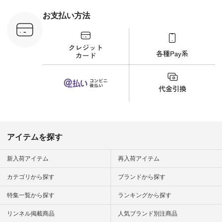
ラウス
ナチュラル #日々の
税込） [ 注
暮らし #暮らしを楽
お支払い方法
C-263T-
しむ #シンプルライ
フ #シンプルコーデ
商品詳
#大人女子 #猫 #猫グ
い物は写真
ッズ #世界猫の日 #
ップ また
バッグ #財布 #ポー
フィール
チ #マグカップ #猫
_official）
雑貨 #松尾ミユキ
チュラン」
#aoneco #アオネコ
にアクセス
#natulan #ナチュラ
番号や商品
ン #natulan_official.
してみてく
ar
#natulan #
デ #コー
 #ファッ
アイテムを探す
ナチュラル
ン #日々
#暮らしを
新入荷アイテム
再入荷アイテム
シンプルラ
ンプルコー
カテゴリから探す
ブランドから探す
女子 #夏コ
夏コーデ #
特集一覧から探す
ランキングから探す
#コーデ #
ネン
ficial.
リンネル掲載商品
人気ブランド別注商品