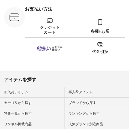
 #日々の
暮らしを楽
お支払い方法
ンプルライ
プルコーデ
#猫 #猫グ
界猫の日 #
財布 #ポー
カップ #猫
松尾ミユキ
o #アオネコ
n #ナチュラ
official.
アイテムを探す
新入荷アイテム
再入荷アイテム
カテゴリから探す
ブランドから探す
特集一覧から探す
ランキングから探す
リンネル掲載商品
人気ブランド別注商品