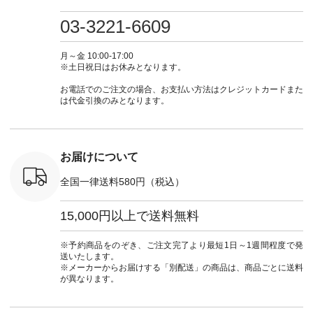
・ミモザイ
ース #ピンタック #
（@natulan_official）
しむ #シンプルライ
しむ #シ
シルエット
涼やか素材 #夏ワン
からどうぞ 「ナチュ
フ #シンプルコーデ
フ #シン
03-3221-6609
 注文番号：
ピ #夏コーデ
ラン」で 注文番号や
#大人女子 #スカー
#大人女子 
-31607 ]
#andyarn #アンドヤ
商品名を検索してみ
ト #フレアスカート
シャツコー
ミニウォレ
ーン #オリジナルブ
てくださいね。
#チェック柄 #ター
ルシャツ 
月～金 10:00-17:00
790（税込）
ランド #natulan #ナ
#lifewear #fashion
タンチェック #秋色
シャツ #
※土日祝日はお休みとなります。
号：NCO-
チュラン
#natulan #今日のコ
#夏コーデ #Lintu
ャツコーデ
] ■ラテ
#natulan_official.
ーデ #コーディネー
Laulu #リントゥラウ
デ #HEAV
お電話でのご注文の場合、お支払い方法はクレジットカードまた
トート
ト #ファッション #
ル #オリジナルブラ
ブンリー #natulan #
は代金引換のみとなります。
0（税込） [
ナチュラル #日々の
ンド #natulan #ナチ
ナチ
：NCO-
暮らし #暮らしを楽
ュラン
#natulan_of
] ■キー
しむ #シンプルライ
#natulan_official.
,970（税
フ #シンプルコーデ
注文番号：
#大人女子 #フォー
お届けについて
00150 ] -
マル #ブラックフォ
------------
ーマル #ジャケット
全国一律送料580円（税込）
#ワンピース #冠婚
タップ ま
葬祭 #Luunamiu #ル
フィール
ウナミウ #オリジナ
15,000円以上で送料無料
_official）
ルブランド #natulan
チュ
#ナチュラン
注文番号や
#natulan_official.
※予約商品をのぞき、ご注文完了より最短1日～1週間程度で発
検索してみ
送いたします。
さいね。
※メーカーからお届けする「別配送」の商品は、商品ごとに送料
 #fashion
が異なります。
n #今日のコ
ーディネー
ッション #