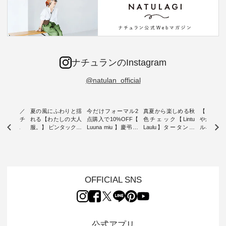
ナチュランのInstagram
@natulan_official
ミユキ／
夏の風にふわりと揺
今だけフォーマル2
真夏から楽しめる秋
【 HEAV
 】ねこモチ
れる【わたしの大人
点購入で10%OFF【
色チェック【Lintu
やかに華
雑貨 ・ 8
服。】 ピンタックワ
Luuna miu 】慶弔両
Laulu】タータンチ
ルネック
「世界猫の
ンピース ・ 軽やか
用ノーカラージャケ
ェックギャザースカ
ー ・ 天然素材を生
、 愛らし
なワンピーススタイ
ット ・ 身に纏うだ
ート ・ ゆったりと
かしたナ
チーフのア
ルを楽しめるのは、
けでほっとする着心
した着心地の大人の
タイル
。 ナチ
夏のおしゃれの醍醐
地を大切にした フォ
日常着を提案する、
「HEAV
も人気の
味。 今回ご紹介する
ーマル服のオリジナ
ナチュランオリジナ
ら、 新作
（松尾ミユ
のは 袖を通すだけで
ルブランド「 Luuna
ルブランド「 Lintu
ーが届きま
OFFICIAL SNS
」と
ちょっとひんやり、
miu 」から、 新たに
Laulu 」から、 季節
んのり透
co」から、
見た目にも涼し気な
フォーマルジャケッ
をまたいで穿けるチ
涼やかな生
るだけで気
ワンピース。 日常か
トが仲間入り。 ワン
ェックスカートが新
んわりと
 バッグや
ら夏休みのお出かけ
ピースとのバランス
登場。 真夏にうれし
をあしら
紹介しま
まで、 暑い夏にぴっ
を考え、 丈感やシル
い涼やかさと、 秋を
印象的。 
公式アプリ
たりの新作です。 モ
エット、着心地まで
先取りできる落ち着
装いに、 