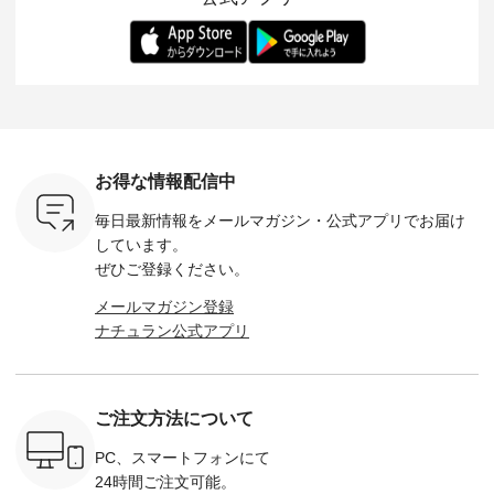
らも大人ら
のさらりとした肌ざ
華やぎを添えてくれ
着用感など、 ぜひ参
セットでご
テムです。
わりで、 汗ばむ季節
る一枚です。 モデル
考にしてみてくださ
チュラル
：165cm
にも心地よく、 単品
身長：164cm --------
いね。 ＝＝＝＝＝＝
のサロペッ
------------
でもセットアップで
---------------------
＝＝＝＝＝
ルー・ピ
-----------
も楽しめる2つのア
HEAVENLY -----------
8/10（月）AM9:59ま
ックのプ
----- ■ボ
イテムです。 --------
------------------ ■チ
で🎫 ＼涼しいリネン
を組み合わ
ゴイージー
--------------------- so
ェックシャーリング
服ウィーク開催中⏰
6セット
1,550（税
-------------------------
フリルネックプルオ
／ 対象のリネン
す。 販売は8月10日
ーキ ・ブ
---- ■コットンリネ
ーバー ¥12,650（税
100％アイテムを合
までの期
ベージュ [
ンパナマクロス
込） ・ホワイト×ブ
計5,000円以上ご購
す。 ぜひ
お得な情報配信中
：UNL-
2wayTラインブラウ
ラック ・ネイビー
入いただくと 使える
覧ください。 
------
ス ¥7,590（税込）
・オフ [ 注文番号：
【送料無料】クーポ
身長：160c
毎日最新情報をメールマガジン・
公式アプリでお届け
-------- ▶️
・グレー ・タータン
DLW-263T-30714 ] --
ンをプレゼント中◎
-------------
は写真のタ
チェック ・ナチュラ
-------------------------
＝＝＝＝＝＝＝＝＝
---- &yarn 
しています。
 またはプ
ル ・チャコール [ 注
-- ▶️ お買い物は写真
＝＝ ▼今週の「スタ
---------------
ぜひご登録ください。
ィール
文番号：CSO-263T-
のタグをタップ また
ッフコーディネー
わず決ま
_official）
31348 ] ■コットンリ
はプロフィール
ト」着用アイテム ■
ーT×サロ
メールマガジン登録
チュ
ネンパナマクロス
（@natulan_official）
もっと選べるリネン
ト ¥19,
ナチュラン公式アプリ
注文番号や
イージーテーパード
からどうぞ 「ナチュ
のよくばりパンツ
＜8月10日 
検索してみ
パンツ ¥7,590（税
ラン」で 注文番号や
¥9,900（税込） ・モ
で上記【1
さいね。
込） ・グレー ・タ
商品名を検索してみ
モ ・コーヒー ・ク
タイムセ
 #fashion
ータンチェック ・ナ
てくださいね。
ロマメ [ 注文番号：
・ブルー
n #今日のコ
チュラル ・チャコー
#lifewear #fashion
IIR-262P-29223 ] ----
ル ・ピン
ご注文方法について
ーディネー
ル [ 注文番号：
#natulan #今日のコ
-------------------------
ラル ・ブ
ッション #
CSO-263P-31349 ] -
ーデ #コーディネー
①スタッフ：koishi /
チュラル 
 #日々の
-------------------------
ト #ファッション #
身長155cm ▼スタッ
ブラック 
PC、スマートフォンにて
暮らしを楽
--- ▶️ お買い物は写
ナチュラル #日々の
フコメント 上ほどよ
ブラック 
24時間ご注文可能。
ンプルライ
真のタグをタップ ま
暮らし #暮らしを楽
い厚みのリネンで軽
×ブラック