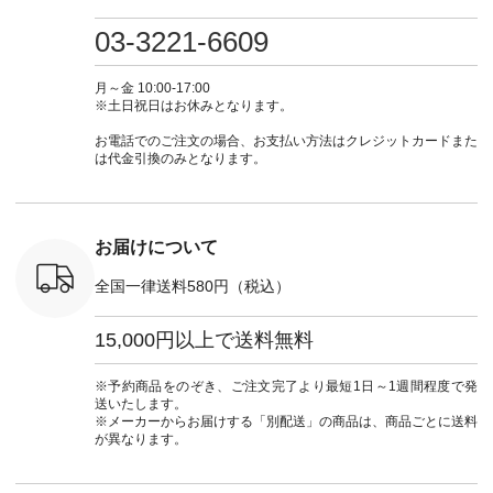
プルコーデ
たはプロフィール
しむ #シンプルライ
いのに透けないのは
号：MTO
 #パンツ
（@natulan_official）
フ #シンプルコーデ
嬉しいです。 暑い夏
31965 ] ---------------
03-3221-6609
カーゴパン
からどうぞ 「ナチュ
#大人女子 #シャツ #
もこれだったら涼し
-------------- ▶️
ゴパンツコ
ラン」で 注文番号や
シャツコーデ #フリ
く過ごせますね♪ ピ
い物は写
夏コーデ
商品名を検索してみ
ルシャツ #チェック
ンク×ピンクの組み
タップ ま
月～金 10:00-17:00
 #アンプル
てくださいね。
シャツ #チェックシ
合わせにしたかった
ィ
※土日祝日はお休みとなります。
n #ナチュラ
#lifewear #fashion
ャツコーデ #夏コー
ので、 ピンクのボー
（@natulan
official.
#natulan #今日のコ
デ #HEAVENLY #ヘ
ダーをシアーブラウ
からどうぞ 「ナ
お電話でのご注文の場合、お支払い方法はクレジットカードまた
ーデ #コーディネー
ブンリー #natulan #
スのインナーに合わ
ラン」で 
は代金引換のみとなります。
ト #ファッション #
ナチュラン
せてみました。 -----
商品名を
ナチュラル #日々の
#natulan_official.
------------------------
てくだ
暮らし #暮らしを楽
②スタッフ：sk / 身
#lifewear
しむ #シンプルライ
長150cm ▼スタッフ
#natula
フ #シンプルコーデ
コメント ウエストが
ーデ #コ
お届けについて
#大人女子 #ブラウ
ゴムでしっかりと留
ト #ファ
ス #パンツ #コット
まっているので、 安
ナチュラル
全国一律送料580円（税込）
ンリネン #パマナク
心してはくことがで
暮らし #
ロス #パマナ織り #
きます♪ ボトムスが
しむ #シ
セットアップ #涼コ
ちょっと暗い色味な
フ #シン
15,000円以上で送料無料
ーデ #夏コーデ #so
のでトップスは明る
#大人女子
#エスオー #natulan
い色を。 シンプルに
ットコーデ
#ナチュラン
なりすぎないよう
ーコーデ 
※予約商品をのぞき、ご注文完了より最短1日～1週間程度で発
#natulan_official.
に、 ビスチェを重ね
ト #サロ
送いたします。
てトレンド感をプラ
ツ #ボー
※メーカーからお届けする「別配送」の商品は、商品ごとに送料
スしました。 --------
#夏コーデ #
が異なります。
--------------------- ③
#アン
スタッフ：uruma /
#natula
身長160cm ▼スタッ
ン #natulan_