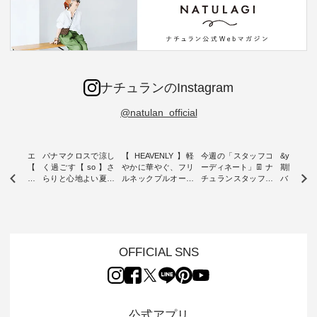
ナチュランのInstagram
@natulan_official
ーブシルエ
パナマクロスで涼し
【 HEAVENLY 】軽
今週の「スタッフコ
&yarn 9th
効いた【
く過ごす【 so 】さ
やかに華やぐ、フリ
ーディネート」👖 ナ
期間限定 
 】ボールカ
らりと心地よい夏コ
ルネックプルオーバ
チュランスタッフの
バー×サ
ジーパンツ
ーデ ・ 毎日の“とっ
ー ・ 天然素材を生
リアルなコーディネ
ット ・ ナチュラン
ても”になれる、 ス
かしたナチュラルス
ートをご紹介します
オリジナ
ルな服を提
タンダードな服を提
タイルで人気の
♪ 今回は、8/1に再入
「&yarn
NPLE 」
案する「so（エスオ
「HEAVENLY」か
荷し、 すでに残りわ
げさまで
やかなはき
ー）」。 今回は、独
ら、 新作プルオーバ
ずかとなっている大
えました。 「サ
れいなシル
特の凹凸と軽やかな
ーが届きました。 ほ
人気の ナチュラン
ットを着
OFFICIAL SNS
両立した、
風合いを持つ パナマ
んのり透け感のある
15周年記念アイテム
れど、 合
ーゴイージ
織で仕立てた、
涼やかな生地に、 ふ
「もっと選べるリネ
ナーが難
のご紹介。
2wayブラウスとイ
んわりとしたフリル
ンのよくばりパン
うお客様
るコットン
ージーテーパードパ
をあしらった襟元が
ツ」 をスタッフが着
えして、 
体的なフォ
ンツをご紹介しま
印象的。 シンプルな
用してみました🌿 身
ンサロペ
公式アプリ
、 カジュ
す。 コットンリネン
装いに、 さりげない
長ごとのサイズ感や
ダープル