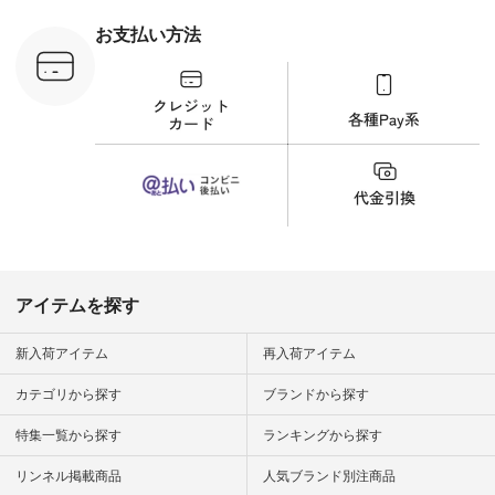
フコメント カジュア
ルなイメージでした
お支払い方法
が、 きれいめにもマ
ッチするという意外
な一面を発見できま
した！ 腰周りが気に
なってスカートをは
くことが多いのです
が、 これなら自然に
体型もカバーしてく
れるので スカート派
の方にもおすすめし
たい一本です。 -----
------------------------
▶️商品詳細やお買い
物は写真のタグをタ
ップ またはプロフィ
アイテムを探す
ール
（@natulan_official）
から 「ナチュラン」
新入荷アイテム
再入荷アイテム
のサイトにアクセス
して 注文番号や商品
カテゴリから探す
ブランドから探す
名を検索してみてく
ださいね。 #lifewear
特集一覧から探す
ランキングから探す
#fashion #natulan #
今日のコーデ #コー
ディネート #ファッ
リンネル掲載商品
人気ブランド別注商品
ション #ナチュラル