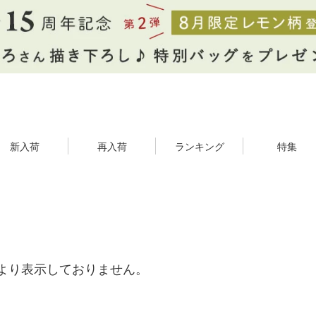
新入荷
再入荷
ランキング
特集
より表示しておりません。