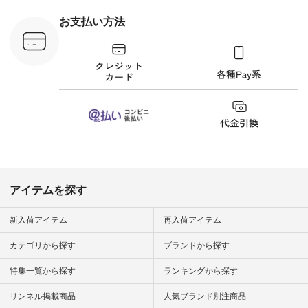
ラウス
ナチュラル #日々の
税込） [ 注
暮らし #暮らしを楽
お支払い方法
C-263T-
しむ #シンプルライ
フ #シンプルコーデ
商品詳
#大人女子 #猫 #猫グ
い物は写真
ッズ #世界猫の日 #
ップ また
バッグ #財布 #ポー
フィール
チ #マグカップ #猫
_official）
雑貨 #松尾ミユキ
チュラン」
#aoneco #アオネコ
にアクセス
#natulan #ナチュラ
番号や商品
ン #natulan_official.
してみてく
ar
#natulan #
デ #コー
 #ファッ
アイテムを探す
ナチュラル
ン #日々
#暮らしを
新入荷アイテム
再入荷アイテム
シンプルラ
ンプルコー
カテゴリから探す
ブランドから探す
女子 #夏コ
夏コーデ #
特集一覧から探す
ランキングから探す
#コーデ #
ネン
ficial.
リンネル掲載商品
人気ブランド別注商品