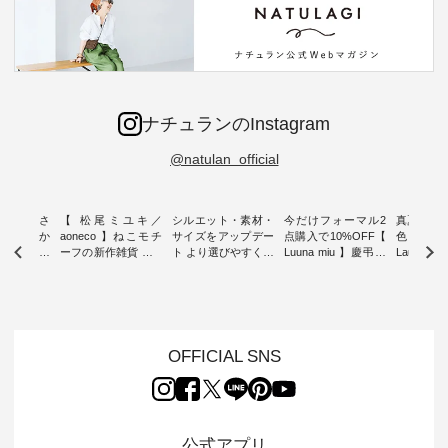
ナチュランのInstagram
@natulan_official
新着をおさ
【 松尾ミユキ／
シルエット・素材・
今だけフォーマル2
真夏から
チュランか
aoneco 】ねこモチ
サイズをアップデー
点購入で10%OFF【
色チェック
したアイテ
ーフの新作雑貨 ・ 8
ト より選びやすく【
Luuna miu 】慶弔両
Laulu
タッフが気
月8日の「世界猫の
D*g*y 】別注リブデ
用ノーカラージャケ
ェックギ
のをピック
日」を前に、 愛らし
ニムワンピース ・
ット ・ 身に纏うだ
ート ・ ゆったりと
s
いネコモチーフのア
心地よく着られるデ
けでほっとする着心
した着心
s NEW
イテムを特集。 ナチ
イリーウェアが人気
地を大切にした フォ
日常着を
L ] //
ュランでも人気の
の 「D*g*y」 より、
ーマル服のオリジナ
ナチュラ
7/26 -
「m.m（松尾ミユ
毎年大人気のナチュ
ルブランド「 Luuna
ルブランド「
OFFICIAL SNS
/ ✨✨ナ
キ）」と
ラン別注 リブデニム
miu 」から、 新たに
Laulu 
5周年記念
「aoneco」から、
ワンピースが登場。
フォーマルジャケッ
をまたい
月より、
持っているだけで気
シルエットや素材を
トが仲間入り。 ワン
ェックス
円（税込）以
分が上がる バッグや
見直し、 さらに魅力
ピースとのバランス
登場。 真夏にうれし
いただいた
雑貨をご紹介しま
的になったアイテム
を考え、 丈感やシル
い涼やかさ
公式アプリ
人気イラス
す。 -------------------
を 詳しくご紹介いた
エット、着心地まで
先取りで