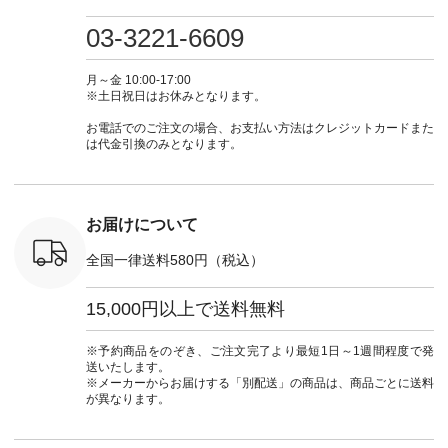
0（税込） [
グリーン ・ミモザイ
#大人女子 #ワンピ
（@natulan_official）
しむ #シ
R-262P-
エロー ・シルエット
ース #デニム #デニ
からどうぞ 「ナチュ
フ #シン
03-3221-6609
ブルー [ 注文番号：
ムワンピ #別注 #夏
ラン」で 注文番号や
#大人女子
 ■so コ
NCO-262C-31607 ]
コーデ #D*g*y #ディ
商品名を検索してみ
ト #フレ
ネンパナマ
■がま口 ミニウォレ
ージーワイ #natulan
てくださいね。
#チェック
月～金 10:00-17:00
wayTライ
ット ¥9,790（税込）
#ナチュラン
#lifewear #fashion
タンチェッ
※土日祝日はお休みとなります。
ラウス
[ 注文番号：NCO-
#natulan_official.
#natulan #今日のコ
#夏コーデ 
税込） [ 注
242C-08057 ] ■ラテ
ーデ #コーディネー
Laulu 
お電話でのご注文の場合、お支払い方法はクレジットカードまた
O-263T-
ィストート
ト #ファッション #
ル #オリ
は代金引換のみとなります。
¥12,980（税込） [
ナチュラル #日々の
ンド #natulan #ナチ
マクロス
注文番号：NCO-
暮らし #暮らしを楽
ュ
テーパード
262B-31610 ] ■キー
しむ #シンプルライ
#natulan_of
,590（税
カバー ¥2,970（税
フ #シンプルコーデ
注文番号：
込） [ 注文番号：
#大人女子 #フォー
お届けについて
-31349 ]
NCO-222C-00150 ] -
マル #ブラックフォ
6枚目＞
-------------------------
ーマル #ジャケット
全国一律送料580円（税込）
 ピンタック
--- ▶️ お買い物は写
#ワンピース #冠婚
ピース
真のタグをタップ ま
葬祭 #Luunamiu #ル
0（税込） [
たはプロフィール
ウナミウ #オリジナ
15,000円以上で送料無料
：MTO-
（@natulan_official）
ルブランド #natulan
] ＜7～
からどうぞ 「ナチュ
#ナチュラン
UNPLE ボ
ラン」で 注文番号や
#natulan_official.
※予約商品をのぞき、ご注文完了より最短1日～1週間程度で発
ゴイージー
商品名を検索してみ
送いたします。
1,550（税
てくださいね。
※メーカーからお届けする「別配送」の商品は、商品ごとに送料
注文番号：
#lifewear #fashion
が異なります。
-18377 ]
#natulan #今日のコ
■Lintu
ーデ #コーディネー
立体フラワー
ト #ファッション #