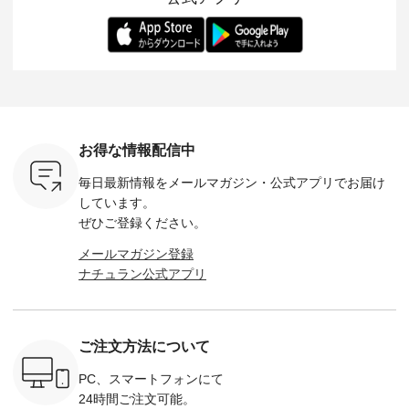
ー、よしい
---------- 松尾ミユキ
します。 モデル身
丁寧に設計。 特別な
いた色合
ろさん
-------------------------
長：164cm / 着用サ
日を心地よく過ごせ
えたアイテ
ochop2）
---- ■松尾ミユキ
イズ：PLUS ---------
る一着に仕上げまし
しくご紹
し 【第2
シアーバッグ
--------------------
た。 モデル身長：
モデル身長
ン柄コット
¥3,080（税込） ・
D*g*y -----------------
164cm ----------------
-------------
をプレゼン
Momo ・Leo ・
------------ ■リブ使い
------------- Luuna
---- Lintu L
にな
Maron ・Stella [ 注文
デニムワンピース
miu --------------------
-------------
 旅行や帰
番号：EMW-263B-
¥9,680（税込） ・ネ
--------- ■【慶弔両
タータン
ャーなど楽
31376 ] ■松尾ミユ
イビー ・ブラック [
用】ノーカラーフォ
ャザー
を計画され
キ キャットヘアク
注文番号：DCO-
ーマルジャケット
¥9,900
お得な情報配信中
も多いかと
リップ ¥1,320（税
264W-30707 ] -------
¥16,500（税込） [
ッド系 ・
は、
込） ・Noisettes ・
---------------------- ▶️
注文番号：KOA-
[ 注文番
毎日最新情報をメールマガジン・
公式アプリでお届け
のこれから
Pepper ・Chloe [ 注
お買い物は写真のタ
262O-31095 ] ■【慶
263S-27183 ] --
な 涼し気
文番号：EMW-
グをタップ またはプ
弔両用】大切な日の
-------------
しています。
アップやワ
262A-31375 ] ■松尾
ロフィール
ボタンフレアワンピ
お買い物
ぜひご登録ください。
、ブラウス
ミユキ キャットハ
（@natulan_official）
ース ¥18,700（税
グをタップ
！ そし
ンドルマグ ¥
からどうぞ 「ナチュ
込） [ 注文番号：
ロフ
メールマガジン登録
気「よくば
¥1,650（税込） ・
ラン」で 注文番号や
KOA-252W-22368 ]
（@natulan
ナチュラン公式アプリ
」予約販売
Pumpkin ・Noisettes
商品名を検索してみ
■【慶弔両用】大切
からどうぞ 「ナ
トしていま
・Pepper ・Chloe [
てくださいね。
な日のボウタイAラ
ラン」で 
逃しなく！
注文番号：EMW-
#lifewear #fashion
インワンピース
商品名を
------------
262K-31378 ] --------
#natulan #今日のコ
¥18,700（税込） [
てくだ
---------------------
ーデ #コーディネー
注文番号：KOA-
#lifewear
ご注文方法について
----------
aoneco ---------------
ト #ファッション #
252W-22369 ] -------
#natula
枚目
-------------- ■がま口
ナチュラル #日々の
---------------------- ▶️
ーデ #コ
 ■ista-
ロングウォレット
暮らし #暮らしを楽
お買い物は写真のタ
ト #ファ
PC、スマートフォンにて
っと選べるリ
¥19,690（税込） ・
しむ #シンプルライ
グをタップ またはプ
ナチュラル
24時間ご注文可能。
くばりパン
グレージュ ・ブルー
フ #シンプルコーデ
ロフィール
暮らし #