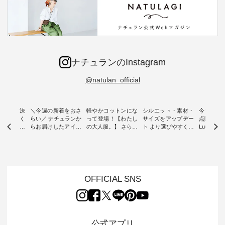
ナチュランのInstagram
@natulan_official
ー再入荷決
＼今週の新着をおさ
軽やかコットンにな
シルエット・素材・
今だけフ
-ire | よく
らい／ ナチュランか
って登場！【わたし
サイズをアップデー
点購入で1
ツ】予約販
らお届けしたアイテ
の大人服。】 さらり
ト より選びやすく【
Luuna m
ムから スタッフが気
と涼し気なシアーカ
D*g*y 】別注リブデ
用ノーカ
もに大きな
になるものをピック
ーディガン ・ 人気
ニムワンピース ・
ット ・ 身に纏うだ
だき、 一
アップ👆 ・ [ This
のシアーカーディガ
心地よく着られるデ
けでほっ
は早々に完
week's NEW
ンが軽くて、 お手入
イリーウェアが人気
地を大切に
 15周年
ARRIVAL ] //
れも簡単なコットン
の 「D*g*y」 より、
ーマル服
くばりパン
2026/07/26 -
素材になりました。
毎年大人気のナチュ
ルブランド「
OFFICIAL SNS
2026/08/01 // ✨✨ナ
ほんのり透ける生地
ラン別注 リブデニム
miu 」か
き、 この
チュラン15周年記念
が、女性らしさを演
ワンピースが登場。
フォーマ
の再入荷が
✨✨ 8月より、
出し、 羽織るだけで
シルエットや素材を
トが仲間入り
。 今回
12,000円（税込）以
今年らしい装いに。
見直し、 さらに魅力
ピースと
10色のカ
上ご購入いただいた
レイヤードスタイル
的になったアイテム
を考え、 
公式アプリ
改めて詳し
お客様へ 人気イラス
が楽しめて、 季節の
を 詳しくご紹介いた
エット、