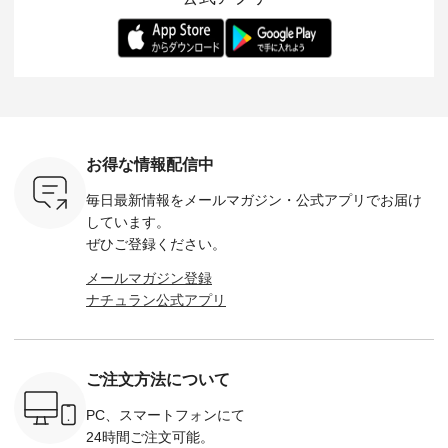
ます。 限
トレーター、よしい
変わり目に重宝する
します。 モデル身
丁寧に設計。 
を手に入れ
ちひろさん
アイテムです。 モデ
長：164cm / 着用サ
日を心地
だけのチャ
（@chocochop2）
ル身長：168cm -----
イズ：PLUS ---------
る一着に
ひこの機会
描き下ろし 【第2
------------------------
--------------------
た。 モデル身長：
なく！ ▼
弾】レモン柄コット
&yarn -----------------
D*g*y -----------------
164cm ----------------
荷したカラ
ンバッグをプレゼン
------------ ■コットン
------------ ■リブ使い
---------
色） ・コ
ト中です💓 8月にな
シアーVネックカー
デニムワンピース
miu --------
トマト ・
りました☀ 旅行や帰
ディガン ¥7,500（税
¥9,680（税込） ・ネ
--------- ■【慶弔両
モモ ・グ
省、レジャーなど楽
込） ・スモークブル
イビー ・ブラック [
用】ノー
ー ・スミ
しい予定を計画され
ー ・ブラック ・ネ
注文番号：DCO-
ーマルジ
お得な情報配信中
マメ ・レ
ている方も多いかと
イビー [ 注文番号：
264W-30707 ] -------
¥16,50
ルーベリー
思います🌿 今週は、
GRE-263T-30614 ] -
---------------------- ▶️
注文番号
毎日最新情報をメールマガジン・
公式アプリでお届け
----
暑さ本番のこれから
-------------------------
お買い物は写真のタ
262O-31095 
--------
にぴったりな 涼し気
--- ▶️ お買い物は写
グをタップ またはプ
弔両用】
しています。
-------------
なセットアップやワ
真のタグをタップ ま
ロフィール
ボタンフ
ぜひご登録ください。
っと
ンピース、ブラウス
たはプロフィール
（@natulan_official）
ース ¥18
ネンのよく
などが新登場！ そし
（@natulan_official）
からどうぞ 「ナチュ
込） [ 
メールマガジン登録
パンツ
て、大人気「よくば
からどうぞ 「ナチュ
ラン」で 注文番号や
KOA-252W
ナチュラン公式アプリ
込） [ 注
りパンツ」予約販売
ラン」で 注文番号や
商品名を検索してみ
■【慶弔
R-262P-
がスタートしていま
商品名を検索してみ
てくださいね。
な日のボ
す♪ お見逃しなく！
てくださいね。
#lifewear #fashion
インワ
 お買
-------------------------
#lifewear #fashion
#natulan #今日のコ
¥18,70
真のタグを
---- 今週のご紹介ア
#natulan #今日のコ
ーデ #コーディネー
注文番号
ご注文方法について
たはプロフ
イテム ----------------
ーデ #コーディネー
ト #ファッション #
252W-22369 ] -
ール
------------- ＜1枚目
ト #ファッション #
ナチュラル #日々の
--------------
_official）
右・2枚目＞ ■ista-
ナチュラル #日々の
暮らし #暮らしを楽
お買い物
PC、スマートフォンにて
チュ
ire もっと選べるリ
暮らし #暮らしを楽
しむ #シンプルライ
グをタップ
24時間ご注文可能。
注文番号や
ネンのよくばりパン
しむ #シンプルライ
フ #シンプルコーデ
ロフ