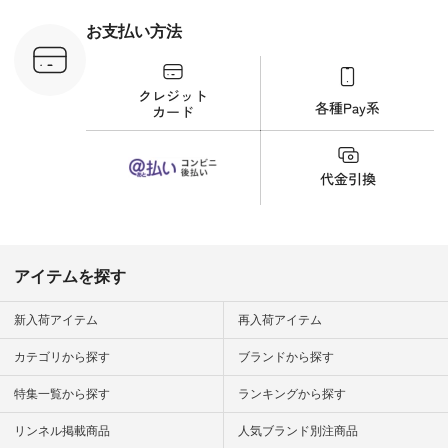
刺繍ブラウス
¥8,800（税込） [ 注
お支払い方法
文番号：YCC-263T-
30689 ] ---------------
-------------- ▶️商品詳
細やお買い物は写真
のタグをタップ また
はプロフィール
（@natulan_official）
から 「ナチュラン」
のサイトにアクセス
して 注文番号や商品
名を検索してみてく
ださいね。 #lifewear
#fashion #natulan #
今日のコーデ #コー
ディネート #ファッ
アイテムを探す
ション #ナチュラル
#ナチュラン #日々
の暮らし #暮らしを
新入荷アイテム
再入荷アイテム
楽しむ #シンプルラ
イフ #シンプルコー
カテゴリから探す
ブランドから探す
デ #大人女子 #夏コ
ーデ #真夏コーデ #
特集一覧から探す
ランキングから探す
暑さ対策 #コーデ #
リネン
#natulan_official.
リンネル掲載商品
人気ブランド別注商品