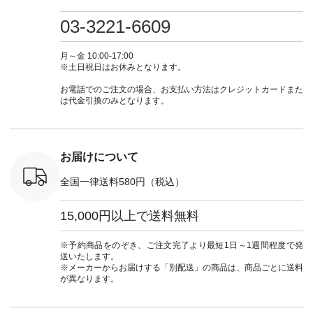
検索してみ
ツ ¥9,900（税込） [
フ #シンプルコーデ
#大人女子 #ワンピ
（@natulan
さいね。
注文番号：IIR-262P-
#大人女子 #カーデ
ース #デニム #デニ
からどうぞ 「ナ
03-3221-6609
 #fashion
29223 ] ＜1枚目左・
ィガン #羽織り #シ
ムワンピ #別注 #夏
ラン」で 
n #今日のコ
3～4枚目＞ ■so コ
アーカーデ #コット
コーデ #D*g*y #ディ
商品名を
ーディネー
ットンリネンパナマ
ン #夏の羽織 #夏コ
ージーワイ #natulan
てくだ
月～金 10:00-17:00
ッション #
クロス 2wayTライ
ーデ #andyarn #アン
#ナチュラン
#lifewear
※土日祝日はお休みとなります。
 #日々の
ンブラウス
ドヤーン #オリジナ
#natulan_official.
#natula
暮らしを楽
¥7,590（税込） [ 注
ルブランド #natulan
ーデ #コ
お電話でのご注文の場合、お支払い方法はクレジットカードまた
ンプルライ
文番号：CSO-263T-
#ナチュラン
ト #ファ
は代金引換のみとなります。
プルコーデ
31348 ] コットンリ
#natulan_official.
ナチュラル
#パンツ #
ネンパナマクロス
暮らし #
ツ #よく
イージーテーパード
しむ #シ
 #テーパ
パンツ ¥7,590（税
フ #シン
 #限定カ
込） [ 注文番号：
#大人女子
お届けについて
荷 #15周
CSO-263P-31349 ]
マル #ブ
#夏コーデ
＜5～6枚目＞
ーマル #
全国一律送料580円（税込）
re #イスタイ
■&yarn ピンタック
#ワンピー
#natulan
ワンピース
葬祭 #Luu
ュラン
¥12,900（税込） [
ウナミウ 
15,000円以上で送料無料
ficial.
注文番号：MTO-
ルブランド #natu
263W-29752 ] ＜7～
#ナチ
8枚目＞ ■UNPLE ボ
#natulan_of
※予約商品をのぞき、ご注文完了より最短1日～1週間程度で発
ールカーゴイージー
送いたします。
パンツ ¥11,550（税
※メーカーからお届けする「別配送」の商品は、商品ごとに送料
込） [ 注文番号：
が異なります。
UNL-254P-18377 ]
＜9枚目＞ ■Lintu
Laulu 立体フラワー