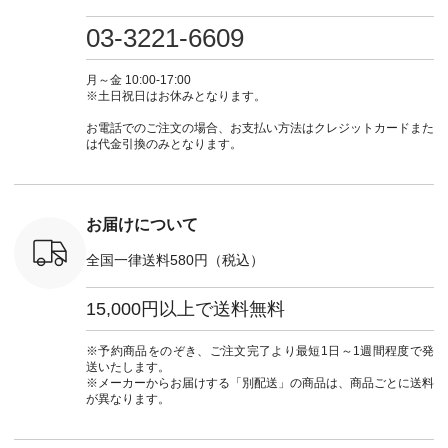
検索してみ
ツ ¥9,900（税込） [
フ #シンプルコーデ
#大人女子 #ワンピ
（@natulan
さいね。
注文番号：IIR-262P-
#大人女子 #カーデ
ース #デニム #デニ
からどうぞ 「ナ
03-3221-6609
 #fashion
29223 ] ＜1枚目左・
ィガン #羽織り #シ
ムワンピ #別注 #夏
ラン」で 
n #今日のコ
3～4枚目＞ ■so コ
アーカーデ #コット
コーデ #D*g*y #ディ
商品名を
ーディネー
ットンリネンパナマ
ン #夏の羽織 #夏コ
ージーワイ #natulan
てくだ
月～金 10:00-17:00
ッション #
クロス 2wayTライ
ーデ #andyarn #アン
#ナチュラン
#lifewear
※土日祝日はお休みとなります。
 #日々の
ンブラウス
ドヤーン #オリジナ
#natulan_official.
#natula
暮らしを楽
¥7,590（税込） [ 注
ルブランド #natulan
ーデ #コ
お電話でのご注文の場合、お支払い方法はクレジットカードまた
ンプルライ
文番号：CSO-263T-
#ナチュラン
ト #ファ
は代金引換のみとなります。
プルコーデ
31348 ] コットンリ
#natulan_official.
ナチュラル
#パンツ #
ネンパナマクロス
暮らし #
ツ #よく
イージーテーパード
しむ #シ
 #テーパ
パンツ ¥7,590（税
フ #シン
 #限定カ
込） [ 注文番号：
#大人女子
お届けについて
荷 #15周
CSO-263P-31349 ]
マル #ブ
#夏コーデ
＜5～6枚目＞
ーマル #
全国一律送料580円（税込）
re #イスタイ
■&yarn ピンタック
#ワンピー
#natulan
ワンピース
葬祭 #Luu
ュラン
¥12,900（税込） [
ウナミウ 
15,000円以上で送料無料
ficial.
注文番号：MTO-
ルブランド #natu
263W-29752 ] ＜7～
#ナチ
8枚目＞ ■UNPLE ボ
#natulan_of
※予約商品をのぞき、ご注文完了より最短1日～1週間程度で発
ールカーゴイージー
送いたします。
パンツ ¥11,550（税
※メーカーからお届けする「別配送」の商品は、商品ごとに送料
込） [ 注文番号：
が異なります。
UNL-254P-18377 ]
＜9枚目＞ ■Lintu
Laulu 立体フラワー