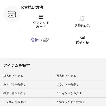
刺繍ブラウス
¥8,800（税込） [ 注
お支払い方法
文番号：YCC-263T-
30689 ] ---------------
-------------- ▶️商品詳
細やお買い物は写真
のタグをタップ また
はプロフィール
（@natulan_official）
から 「ナチュラン」
のサイトにアクセス
して 注文番号や商品
名を検索してみてく
ださいね。 #lifewear
#fashion #natulan #
今日のコーデ #コー
ディネート #ファッ
アイテムを探す
ション #ナチュラル
#ナチュラン #日々
の暮らし #暮らしを
新入荷アイテム
再入荷アイテム
楽しむ #シンプルラ
イフ #シンプルコー
カテゴリから探す
ブランドから探す
デ #大人女子 #夏コ
ーデ #真夏コーデ #
特集一覧から探す
ランキングから探す
暑さ対策 #コーデ #
リネン
#natulan_official.
リンネル掲載商品
人気ブランド別注商品