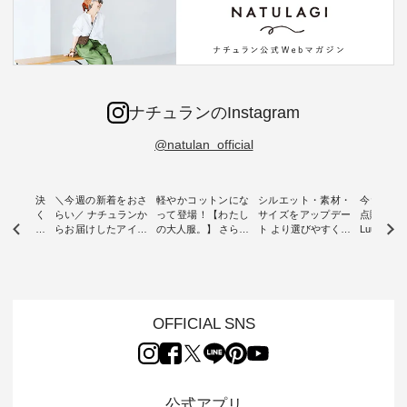
ナチュランのInstagram
@natulan_official
ー再入荷決
＼今週の新着をおさ
軽やかコットンにな
シルエット・素材・
今だけフ
-ire | よく
らい／ ナチュランか
って登場！【わたし
サイズをアップデー
点購入で1
ツ】予約販
らお届けしたアイテ
の大人服。】 さらり
ト より選びやすく【
Luuna m
ムから スタッフが気
と涼し気なシアーカ
D*g*y 】別注リブデ
用ノーカ
もに大きな
になるものをピック
ーディガン ・ 人気
ニムワンピース ・
ット ・ 身に纏うだ
だき、 一
アップ👆 ・ [ This
のシアーカーディガ
心地よく着られるデ
けでほっ
は早々に完
week's NEW
ンが軽くて、 お手入
イリーウェアが人気
地を大切に
 15周年
ARRIVAL ] //
れも簡単なコットン
の 「D*g*y」 より、
ーマル服
くばりパン
2026/07/26 -
素材になりました。
毎年大人気のナチュ
ルブランド「
OFFICIAL SNS
2026/08/01 // ✨✨ナ
ほんのり透ける生地
ラン別注 リブデニム
miu 」か
き、 この
チュラン15周年記念
が、女性らしさを演
ワンピースが登場。
フォーマ
の再入荷が
✨✨ 8月より、
出し、 羽織るだけで
シルエットや素材を
トが仲間入り
。 今回
12,000円（税込）以
今年らしい装いに。
見直し、 さらに魅力
ピースと
10色のカ
上ご購入いただいた
レイヤードスタイル
的になったアイテム
を考え、 
公式アプリ
改めて詳し
お客様へ 人気イラス
が楽しめて、 季節の
を 詳しくご紹介いた
エット、