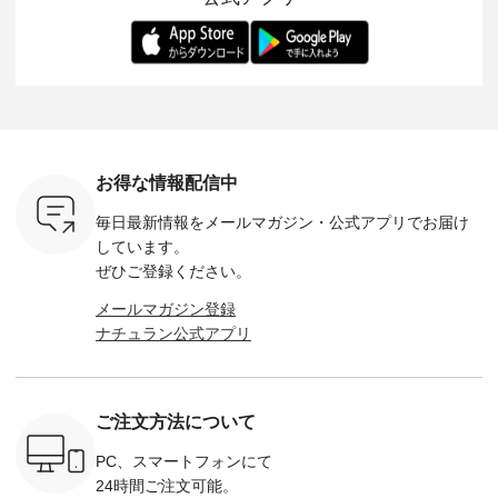
ます。 限
トレーター、よしい
変わり目に重宝する
します。 モデル身
丁寧に設計。 
を手に入れ
ちひろさん
アイテムです。 モデ
長：164cm / 着用サ
日を心地
だけのチャ
（@chocochop2）
ル身長：168cm -----
イズ：PLUS ---------
る一着に
ひこの機会
描き下ろし 【第2
------------------------
--------------------
た。 モデル身長：
なく！ ▼
弾】レモン柄コット
&yarn -----------------
D*g*y -----------------
164cm ----------------
荷したカラ
ンバッグをプレゼン
------------ ■コットン
------------ ■リブ使い
---------
色） ・コ
ト中です💓 8月にな
シアーVネックカー
デニムワンピース
miu --------
トマト ・
りました☀ 旅行や帰
ディガン ¥7,500（税
¥9,680（税込） ・ネ
--------- ■【慶弔両
モモ ・グ
省、レジャーなど楽
込） ・スモークブル
イビー ・ブラック [
用】ノー
ー ・スミ
しい予定を計画され
ー ・ブラック ・ネ
注文番号：DCO-
ーマルジ
お得な情報配信中
マメ ・レ
ている方も多いかと
イビー [ 注文番号：
264W-30707 ] -------
¥16,50
ルーベリー
思います🌿 今週は、
GRE-263T-30614 ] -
---------------------- ▶️
注文番号
毎日最新情報をメールマガジン・
公式アプリでお届け
----
暑さ本番のこれから
-------------------------
お買い物は写真のタ
262O-31095 
--------
にぴったりな 涼し気
--- ▶️ お買い物は写
グをタップ またはプ
弔両用】
しています。
-------------
なセットアップやワ
真のタグをタップ ま
ロフィール
ボタンフ
ぜひご登録ください。
っと
ンピース、ブラウス
たはプロフィール
（@natulan_official）
ース ¥18
ネンのよく
などが新登場！ そし
（@natulan_official）
からどうぞ 「ナチュ
込） [ 
メールマガジン登録
パンツ
て、大人気「よくば
からどうぞ 「ナチュ
ラン」で 注文番号や
KOA-252W
ナチュラン公式アプリ
込） [ 注
りパンツ」予約販売
ラン」で 注文番号や
商品名を検索してみ
■【慶弔
R-262P-
がスタートしていま
商品名を検索してみ
てくださいね。
な日のボ
す♪ お見逃しなく！
てくださいね。
#lifewear #fashion
インワ
 お買
-------------------------
#lifewear #fashion
#natulan #今日のコ
¥18,70
真のタグを
---- 今週のご紹介ア
#natulan #今日のコ
ーデ #コーディネー
注文番号
ご注文方法について
たはプロフ
イテム ----------------
ーデ #コーディネー
ト #ファッション #
252W-22369 ] -
ール
------------- ＜1枚目
ト #ファッション #
ナチュラル #日々の
--------------
_official）
右・2枚目＞ ■ista-
ナチュラル #日々の
暮らし #暮らしを楽
お買い物
PC、スマートフォンにて
チュ
ire もっと選べるリ
暮らし #暮らしを楽
しむ #シンプルライ
グをタップ
24時間ご注文可能。
注文番号や
ネンのよくばりパン
しむ #シンプルライ
フ #シンプルコーデ
ロフ