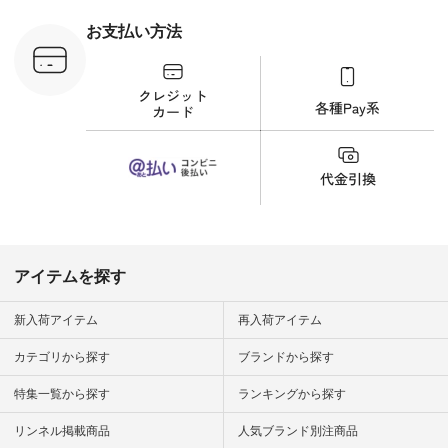
ラウス
ナチュラル #日々の
税込） [ 注
暮らし #暮らしを楽
お支払い方法
C-263T-
しむ #シンプルライ
フ #シンプルコーデ
商品詳
#大人女子 #猫 #猫グ
い物は写真
ッズ #世界猫の日 #
ップ また
バッグ #財布 #ポー
フィール
チ #マグカップ #猫
_official）
雑貨 #松尾ミユキ
チュラン」
#aoneco #アオネコ
にアクセス
#natulan #ナチュラ
番号や商品
ン #natulan_official.
してみてく
ar
#natulan #
デ #コー
 #ファッ
アイテムを探す
ナチュラル
ン #日々
#暮らしを
新入荷アイテム
再入荷アイテム
シンプルラ
ンプルコー
カテゴリから探す
ブランドから探す
女子 #夏コ
夏コーデ #
特集一覧から探す
ランキングから探す
#コーデ #
ネン
ficial.
リンネル掲載商品
人気ブランド別注商品