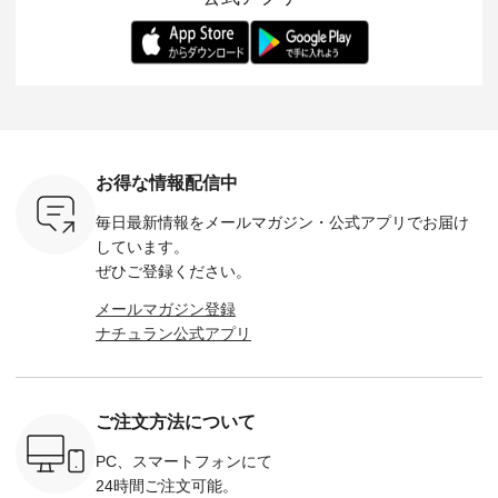
ー、よしい
---------- 松尾ミユキ
します。 モデル身
丁寧に設計。 特別な
いた色合
ろさん
-------------------------
長：164cm / 着用サ
日を心地よく過ごせ
えたアイテ
ochop2）
---- ■松尾ミユキ
イズ：PLUS ---------
る一着に仕上げまし
しくご紹
し 【第2
シアーバッグ
--------------------
た。 モデル身長：
モデル身長
ン柄コット
¥3,080（税込） ・
D*g*y -----------------
164cm ----------------
-------------
をプレゼン
Momo ・Leo ・
------------ ■リブ使い
------------- Luuna
---- Lintu L
にな
Maron ・Stella [ 注文
デニムワンピース
miu --------------------
-------------
 旅行や帰
番号：EMW-263B-
¥9,680（税込） ・ネ
--------- ■【慶弔両
タータン
ャーなど楽
31376 ] ■松尾ミユ
イビー ・ブラック [
用】ノーカラーフォ
ャザー
を計画され
キ キャットヘアク
注文番号：DCO-
ーマルジャケット
¥9,900
お得な情報配信中
も多いかと
リップ ¥1,320（税
264W-30707 ] -------
¥16,500（税込） [
ッド系 ・
は、
込） ・Noisettes ・
---------------------- ▶️
注文番号：KOA-
[ 注文番
毎日最新情報をメールマガジン・
公式アプリでお届け
のこれから
Pepper ・Chloe [ 注
お買い物は写真のタ
262O-31095 ] ■【慶
263S-27183 ] --
な 涼し気
文番号：EMW-
グをタップ またはプ
弔両用】大切な日の
-------------
しています。
アップやワ
262A-31375 ] ■松尾
ロフィール
ボタンフレアワンピ
お買い物
ぜひご登録ください。
、ブラウス
ミユキ キャットハ
（@natulan_official）
ース ¥18,700（税
グをタップ
！ そし
ンドルマグ ¥
からどうぞ 「ナチュ
込） [ 注文番号：
ロフ
メールマガジン登録
気「よくば
¥1,650（税込） ・
ラン」で 注文番号や
KOA-252W-22368 ]
（@natulan
ナチュラン公式アプリ
」予約販売
Pumpkin ・Noisettes
商品名を検索してみ
■【慶弔両用】大切
からどうぞ 「ナ
トしていま
・Pepper ・Chloe [
てくださいね。
な日のボウタイAラ
ラン」で 
逃しなく！
注文番号：EMW-
#lifewear #fashion
インワンピース
商品名を
------------
262K-31378 ] --------
#natulan #今日のコ
¥18,700（税込） [
てくだ
---------------------
ーデ #コーディネー
注文番号：KOA-
#lifewear
ご注文方法について
----------
aoneco ---------------
ト #ファッション #
252W-22369 ] -------
#natula
枚目
-------------- ■がま口
ナチュラル #日々の
---------------------- ▶️
ーデ #コ
 ■ista-
ロングウォレット
暮らし #暮らしを楽
お買い物は写真のタ
ト #ファ
PC、スマートフォンにて
っと選べるリ
¥19,690（税込） ・
しむ #シンプルライ
グをタップ またはプ
ナチュラル
24時間ご注文可能。
くばりパン
グレージュ ・ブルー
フ #シンプルコーデ
ロフィール
暮らし #