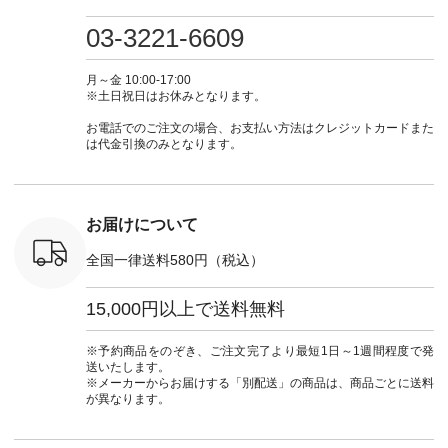
0（税込） [
グリーン ・ミモザイ
#大人女子 #ワンピ
（@natulan_official）
しむ #シ
R-262P-
エロー ・シルエット
ース #デニム #デニ
からどうぞ 「ナチュ
フ #シン
03-3221-6609
ブルー [ 注文番号：
ムワンピ #別注 #夏
ラン」で 注文番号や
#大人女子
 ■so コ
NCO-262C-31607 ]
コーデ #D*g*y #ディ
商品名を検索してみ
ト #フレ
ネンパナマ
■がま口 ミニウォレ
ージーワイ #natulan
てくださいね。
#チェック
月～金 10:00-17:00
wayTライ
ット ¥9,790（税込）
#ナチュラン
#lifewear #fashion
タンチェッ
※土日祝日はお休みとなります。
ラウス
[ 注文番号：NCO-
#natulan_official.
#natulan #今日のコ
#夏コーデ 
税込） [ 注
242C-08057 ] ■ラテ
ーデ #コーディネー
Laulu 
お電話でのご注文の場合、お支払い方法はクレジットカードまた
O-263T-
ィストート
ト #ファッション #
ル #オリ
は代金引換のみとなります。
¥12,980（税込） [
ナチュラル #日々の
ンド #natulan #ナチ
マクロス
注文番号：NCO-
暮らし #暮らしを楽
ュ
テーパード
262B-31610 ] ■キー
しむ #シンプルライ
#natulan_of
,590（税
カバー ¥2,970（税
フ #シンプルコーデ
注文番号：
込） [ 注文番号：
#大人女子 #フォー
お届けについて
-31349 ]
NCO-222C-00150 ] -
マル #ブラックフォ
6枚目＞
-------------------------
ーマル #ジャケット
全国一律送料580円（税込）
 ピンタック
--- ▶️ お買い物は写
#ワンピース #冠婚
ピース
真のタグをタップ ま
葬祭 #Luunamiu #ル
0（税込） [
たはプロフィール
ウナミウ #オリジナ
15,000円以上で送料無料
：MTO-
（@natulan_official）
ルブランド #natulan
] ＜7～
からどうぞ 「ナチュ
#ナチュラン
UNPLE ボ
ラン」で 注文番号や
#natulan_official.
※予約商品をのぞき、ご注文完了より最短1日～1週間程度で発
ゴイージー
商品名を検索してみ
送いたします。
1,550（税
てくださいね。
※メーカーからお届けする「別配送」の商品は、商品ごとに送料
注文番号：
#lifewear #fashion
が異なります。
-18377 ]
#natulan #今日のコ
■Lintu
ーデ #コーディネー
立体フラワー
ト #ファッション #