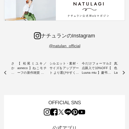
ナチュランのInstagram
@natulan_official
新着をおさ
【 松尾ミユキ／
シルエット・素材・
今だけフォーマル2
真夏から
チュランか
aoneco 】ねこモチ
サイズをアップデー
点購入で10%OFF【
色チェック
したアイテ
ーフの新作雑貨 ・ 8
ト より選びやすく【
Luuna miu 】慶弔両
Laulu
タッフが気
月8日の「世界猫の
D*g*y 】別注リブデ
用ノーカラージャケ
ェックギ
のをピック
日」を前に、 愛らし
ニムワンピース ・
ット ・ 身に纏うだ
ート ・ ゆったりと
s
いネコモチーフのア
心地よく着られるデ
けでほっとする着心
した着心
s NEW
イテムを特集。 ナチ
イリーウェアが人気
地を大切にした フォ
日常着を
L ] //
ュランでも人気の
の 「D*g*y」 より、
ーマル服のオリジナ
ナチュラ
7/26 -
「m.m（松尾ミユ
毎年大人気のナチュ
ルブランド「 Luuna
ルブランド「
OFFICIAL SNS
/ ✨✨ナ
キ）」と
ラン別注 リブデニム
miu 」から、 新たに
Laulu 
5周年記念
「aoneco」から、
ワンピースが登場。
フォーマルジャケッ
をまたい
月より、
持っているだけで気
シルエットや素材を
トが仲間入り。 ワン
ェックス
円（税込）以
分が上がる バッグや
見直し、 さらに魅力
ピースとのバランス
登場。 真夏にうれし
いただいた
雑貨をご紹介しま
的になったアイテム
を考え、 丈感やシル
い涼やかさ
公式アプリ
人気イラス
す。 -------------------
を 詳しくご紹介いた
エット、着心地まで
先取りで