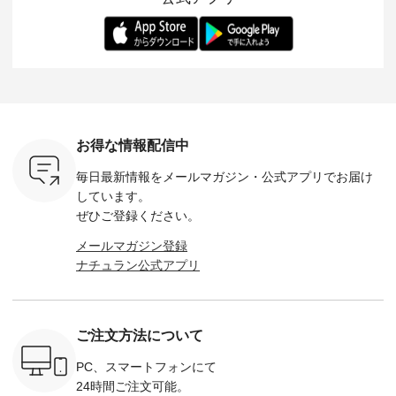
ー、よしい
---------- 松尾ミユキ
します。 モデル身
丁寧に設計。 特別な
いた色合
ろさん
-------------------------
長：164cm / 着用サ
日を心地よく過ごせ
えたアイテ
ochop2）
---- ■松尾ミユキ
イズ：PLUS ---------
る一着に仕上げまし
しくご紹
し 【第2
シアーバッグ
--------------------
た。 モデル身長：
モデル身長
ン柄コット
¥3,080（税込） ・
D*g*y -----------------
164cm ----------------
-------------
をプレゼン
Momo ・Leo ・
------------ ■リブ使い
------------- Luuna
---- Lintu L
にな
Maron ・Stella [ 注文
デニムワンピース
miu --------------------
-------------
 旅行や帰
番号：EMW-263B-
¥9,680（税込） ・ネ
--------- ■【慶弔両
タータン
ャーなど楽
31376 ] ■松尾ミユ
イビー ・ブラック [
用】ノーカラーフォ
ャザー
を計画され
キ キャットヘアク
注文番号：DCO-
ーマルジャケット
¥9,900
お得な情報配信中
も多いかと
リップ ¥1,320（税
264W-30707 ] -------
¥16,500（税込） [
ッド系 ・
は、
込） ・Noisettes ・
---------------------- ▶️
注文番号：KOA-
[ 注文番
毎日最新情報をメールマガジン・
公式アプリでお届け
のこれから
Pepper ・Chloe [ 注
お買い物は写真のタ
262O-31095 ] ■【慶
263S-27183 ] --
な 涼し気
文番号：EMW-
グをタップ またはプ
弔両用】大切な日の
-------------
しています。
アップやワ
262A-31375 ] ■松尾
ロフィール
ボタンフレアワンピ
お買い物
ぜひご登録ください。
、ブラウス
ミユキ キャットハ
（@natulan_official）
ース ¥18,700（税
グをタップ
！ そし
ンドルマグ ¥
からどうぞ 「ナチュ
込） [ 注文番号：
ロフ
メールマガジン登録
気「よくば
¥1,650（税込） ・
ラン」で 注文番号や
KOA-252W-22368 ]
（@natulan
ナチュラン公式アプリ
」予約販売
Pumpkin ・Noisettes
商品名を検索してみ
■【慶弔両用】大切
からどうぞ 「ナ
トしていま
・Pepper ・Chloe [
てくださいね。
な日のボウタイAラ
ラン」で 
逃しなく！
注文番号：EMW-
#lifewear #fashion
インワンピース
商品名を
------------
262K-31378 ] --------
#natulan #今日のコ
¥18,700（税込） [
てくだ
---------------------
ーデ #コーディネー
注文番号：KOA-
#lifewear
ご注文方法について
----------
aoneco ---------------
ト #ファッション #
252W-22369 ] -------
#natula
枚目
-------------- ■がま口
ナチュラル #日々の
---------------------- ▶️
ーデ #コ
 ■ista-
ロングウォレット
暮らし #暮らしを楽
お買い物は写真のタ
ト #ファ
PC、スマートフォンにて
っと選べるリ
¥19,690（税込） ・
しむ #シンプルライ
グをタップ またはプ
ナチュラル
24時間ご注文可能。
くばりパン
グレージュ ・ブルー
フ #シンプルコーデ
ロフィール
暮らし #