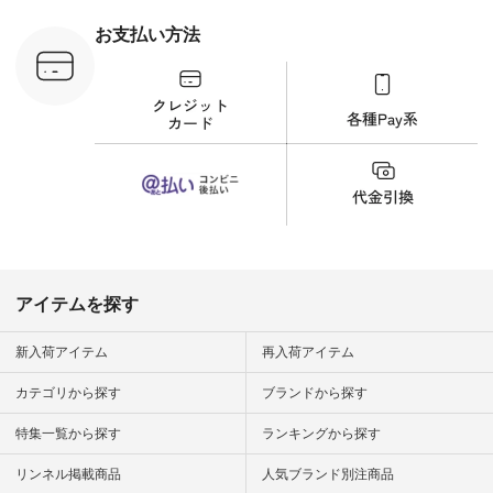
ラウス
ナチュラル #日々の
税込） [ 注
暮らし #暮らしを楽
お支払い方法
C-263T-
しむ #シンプルライ
フ #シンプルコーデ
商品詳
#大人女子 #猫 #猫グ
い物は写真
ッズ #世界猫の日 #
ップ また
バッグ #財布 #ポー
フィール
チ #マグカップ #猫
_official）
雑貨 #松尾ミユキ
チュラン」
#aoneco #アオネコ
にアクセス
#natulan #ナチュラ
番号や商品
ン #natulan_official.
してみてく
ar
#natulan #
デ #コー
 #ファッ
アイテムを探す
ナチュラル
ン #日々
#暮らしを
新入荷アイテム
再入荷アイテム
シンプルラ
ンプルコー
カテゴリから探す
ブランドから探す
女子 #夏コ
夏コーデ #
特集一覧から探す
ランキングから探す
#コーデ #
ネン
ficial.
リンネル掲載商品
人気ブランド別注商品