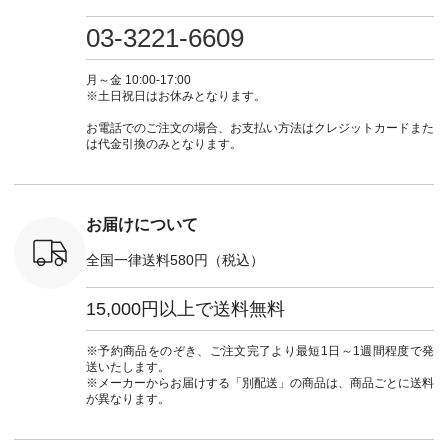
0（税込） [
グリーン ・ミモザイ
#大人女子 #ワンピ
（@natulan_official）
しむ #シ
R-262P-
エロー ・シルエット
ース #デニム #デニ
からどうぞ 「ナチュ
フ #シン
03-3221-6609
ブルー [ 注文番号：
ムワンピ #別注 #夏
ラン」で 注文番号や
#大人女子
 ■so コ
NCO-262C-31607 ]
コーデ #D*g*y #ディ
商品名を検索してみ
ト #フレ
ネンパナマ
■がま口 ミニウォレ
ージーワイ #natulan
てくださいね。
#チェック
月～金 10:00-17:00
wayTライ
ット ¥9,790（税込）
#ナチュラン
#lifewear #fashion
タンチェッ
※土日祝日はお休みとなります。
ラウス
[ 注文番号：NCO-
#natulan_official.
#natulan #今日のコ
#夏コーデ 
税込） [ 注
242C-08057 ] ■ラテ
ーデ #コーディネー
Laulu 
お電話でのご注文の場合、お支払い方法はクレジットカードまた
O-263T-
ィストート
ト #ファッション #
ル #オリ
は代金引換のみとなります。
¥12,980（税込） [
ナチュラル #日々の
ンド #natulan #ナチ
マクロス
注文番号：NCO-
暮らし #暮らしを楽
ュ
テーパード
262B-31610 ] ■キー
しむ #シンプルライ
#natulan_of
,590（税
カバー ¥2,970（税
フ #シンプルコーデ
注文番号：
込） [ 注文番号：
#大人女子 #フォー
お届けについて
-31349 ]
NCO-222C-00150 ] -
マル #ブラックフォ
6枚目＞
-------------------------
ーマル #ジャケット
全国一律送料580円（税込）
 ピンタック
--- ▶️ お買い物は写
#ワンピース #冠婚
ピース
真のタグをタップ ま
葬祭 #Luunamiu #ル
0（税込） [
たはプロフィール
ウナミウ #オリジナ
15,000円以上で送料無料
：MTO-
（@natulan_official）
ルブランド #natulan
] ＜7～
からどうぞ 「ナチュ
#ナチュラン
UNPLE ボ
ラン」で 注文番号や
#natulan_official.
※予約商品をのぞき、ご注文完了より最短1日～1週間程度で発
ゴイージー
商品名を検索してみ
送いたします。
1,550（税
てくださいね。
※メーカーからお届けする「別配送」の商品は、商品ごとに送料
注文番号：
#lifewear #fashion
が異なります。
-18377 ]
#natulan #今日のコ
■Lintu
ーデ #コーディネー
立体フラワー
ト #ファッション #