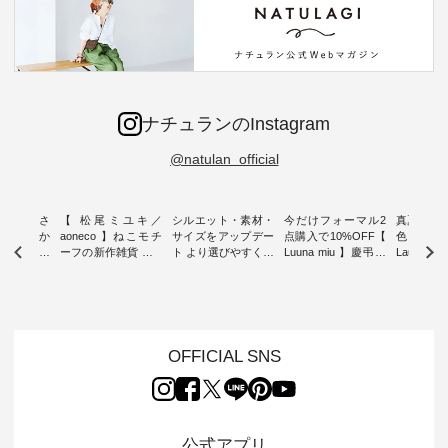
ナチュランのInstagram
@natulan_official
新着をおさ
【 松尾ミユキ／
シルエット・素材・
今だけフォーマル2
真夏から
チュランか
aoneco 】ねこモチ
サイズをアップデー
点購入で10%OFF【
色チェック
したアイテ
ーフの新作雑貨 ・ 8
ト より選びやすく【
Luuna miu 】慶弔両
Laulu
タッフが気
月8日の「世界猫の
D*g*y 】別注リブデ
用ノーカラージャケ
ェックギ
のをピック
日」を前に、 愛らし
ニムワンピース ・
ット ・ 身に纏うだ
ート ・ ゆったりと
s
いネコモチーフのア
心地よく着られるデ
けでほっとする着心
した着心
s NEW
イテムを特集。 ナチ
イリーウェアが人気
地を大切にした フォ
日常着を
L ] //
ュランでも人気の
の 「D*g*y」 より、
ーマル服のオリジナ
ナチュラ
7/26 -
「m.m（松尾ミユ
毎年大人気のナチュ
ルブランド「 Luuna
ルブランド「
OFFICIAL SNS
/ ✨✨ナ
キ）」と
ラン別注 リブデニム
miu 」から、 新たに
Laulu 
5周年記念
「aoneco」から、
ワンピースが登場。
フォーマルジャケッ
をまたい
月より、
持っているだけで気
シルエットや素材を
トが仲間入り。 ワン
ェックス
円（税込）以
分が上がる バッグや
見直し、 さらに魅力
ピースとのバランス
登場。 真夏にうれし
いただいた
雑貨をご紹介しま
的になったアイテム
を考え、 丈感やシル
い涼やかさ
公式アプリ
人気イラス
す。 -------------------
を 詳しくご紹介いた
エット、着心地まで
先取りで