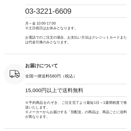
・ミモザイ
ース #ピンタック #
（@natulan_official）
しむ #シンプルライ
しむ #シ
シルエット
涼やか素材 #夏ワン
からどうぞ 「ナチュ
フ #シンプルコーデ
フ #シン
03-3221-6609
 注文番号：
ピ #夏コーデ
ラン」で 注文番号や
#大人女子 #スカー
#大人女子 
-31607 ]
#andyarn #アンドヤ
商品名を検索してみ
ト #フレアスカート
シャツコー
ミニウォレ
ーン #オリジナルブ
てくださいね。
#チェック柄 #ター
ルシャツ 
月～金 10:00-17:00
790（税込）
ランド #natulan #ナ
#lifewear #fashion
タンチェック #秋色
シャツ #
※土日祝日はお休みとなります。
号：NCO-
チュラン
#natulan #今日のコ
#夏コーデ #Lintu
ャツコーデ
] ■ラテ
#natulan_official.
ーデ #コーディネー
Laulu #リントゥラウ
デ #HEAV
お電話でのご注文の場合、お支払い方法はクレジットカードまた
トート
ト #ファッション #
ル #オリジナルブラ
ブンリー #natulan #
は代金引換のみとなります。
0（税込） [
ナチュラル #日々の
ンド #natulan #ナチ
ナチ
：NCO-
暮らし #暮らしを楽
ュラン
#natulan_of
] ■キー
しむ #シンプルライ
#natulan_official.
,970（税
フ #シンプルコーデ
注文番号：
#大人女子 #フォー
お届けについて
00150 ] -
マル #ブラックフォ
------------
ーマル #ジャケット
全国一律送料580円（税込）
#ワンピース #冠婚
タップ ま
葬祭 #Luunamiu #ル
フィール
ウナミウ #オリジナ
15,000円以上で送料無料
_official）
ルブランド #natulan
チュ
#ナチュラン
注文番号や
#natulan_official.
※予約商品をのぞき、ご注文完了より最短1日～1週間程度で発
検索してみ
送いたします。
さいね。
※メーカーからお届けする「別配送」の商品は、商品ごとに送料
 #fashion
が異なります。
n #今日のコ
ーディネー
ッション #