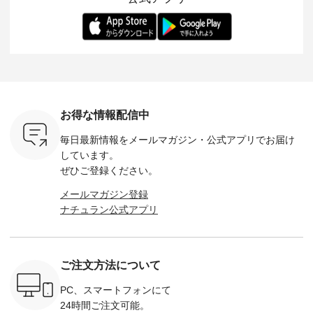
-- 松尾ミユキ
デル身長：168cm --
丁寧に設計。 特別な
いた色合いを兼ね備
華やぎを
------------
-------------------------
日を心地よく過ごせ
えたアイテムを、 詳
る一枚です。 
-- &yarn --------------
る一着に仕上げまし
しくご紹介します。
身長：164cm ---
バッグ
--------------- ■ピン
た。 モデル身長：
モデル身長：164cm
-------------
（税込） ・
タックワンピース
164cm ----------------
-------------------------
HEAVENLY -
・Leo ・
¥12,900（税込） ・
------------- Luuna
---- Lintu Laulu -------
-------------
ella [ 注文
ホワイト ・スモーク
miu --------------------
---------------------- ■
ェックシ
-263B-
ブルー ・ネイビー [
--------- ■【慶弔両
タータンチェックギ
フリルネ
注文番号：MTO-
用】ノーカラーフォ
ャザースカート
ーバー ¥1
ットヘアク
263W-29752 ] -------
ーマルジャケット
¥9,900（税込） ・レ
込） ・ホ
お得な情報配信中
,320（税
---------------------- ▶️
¥16,500（税込） [
ッド系 ・グリーン系
ラック 
settes ・
お買い物は写真のタ
注文番号：KOA-
[ 注文番号：MTO-
・オフ [
毎日最新情報をメールマガジン・
公式アプリでお届け
Chloe [ 注
グをタップ またはプ
262O-31095 ] ■【慶
263S-27183 ] --------
DLW-263T-3
EMW-
ロフィール
弔両用】大切な日の
--------------------- ▶️
-------------
しています。
] ■松尾
（@natulan_official）
ボタンフレアワンピ
お買い物は写真のタ
-- ▶️ お買い物は写真
ぜひご登録ください。
キャットハ
からどうぞ 「ナチュ
ース ¥18,700（税
グをタップ またはプ
のタグをタ
マグ ¥
ラン」で 注文番号や
込） [ 注文番号：
ロフィール
はプロ
メールマガジン登録
（税込） ・
商品名を検索してみ
KOA-252W-22368 ]
（@natulan_official）
（@natulan
ナチュラン公式アプリ
Noisettes
てくださいね。
■【慶弔両用】大切
からどうぞ 「ナチュ
からどうぞ 「ナ
・Chloe [
#lifewear #fashion
な日のボウタイAラ
ラン」で 注文番号や
ラン」で 
：EMW-
#natulan #今日のコ
インワンピース
商品名を検索してみ
商品名を
------
ーデ #コーディネー
¥18,700（税込） [
てくださいね。
てくだ
--------
ト #ファッション #
注文番号：KOA-
#lifewear #fashion
#lifewear
ご注文方法について
-----------
ナチュラル #日々の
252W-22369 ] -------
#natulan #今日のコ
#natula
がま口
暮らし #暮らしを楽
---------------------- ▶️
ーデ #コーディネー
ーデ #コ
ォレット
しむ #シンプルライ
お買い物は写真のタ
ト #ファッション #
ト #ファ
PC、スマートフォンにて
0（税込） ・
フ #シンプルコーデ
グをタップ またはプ
ナチュラル #日々の
ナチュラル
24時間ご注文可能。
 ・ブルー
#大人女子 #ワンピ
ロフィール
暮らし #暮らしを楽
暮らし #