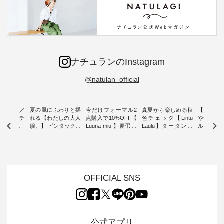
ナチュランのInstagram
@natulan_official
ミユキ／
夏の風にふわりと揺
今だけフォーマル2
真夏から楽しめる秋
【 HEAV
 】ねこモチ
れる【わたしの大人
点購入で10%OFF【
色チェック【Lintu
やかに華
雑貨 ・ 8
服。】 ピンタックワ
Luuna miu 】慶弔両
Laulu】タータンチ
ルネック
「世界猫の
ンピース ・ 軽やか
用ノーカラージャケ
ェックギャザースカ
ー ・ 天然素材を生
、 愛らし
なワンピーススタイ
ット ・ 身に纏うだ
ート ・ ゆったりと
かしたナ
チーフのア
ルを楽しめるのは、
けでほっとする着心
した着心地の大人の
タイル
。 ナチ
夏のおしゃれの醍醐
地を大切にした フォ
日常着を提案する、
「HEAV
も人気の
味。 今回ご紹介する
ーマル服のオリジナ
ナチュランオリジナ
ら、 新作
（松尾ミユ
のは 袖を通すだけで
ルブランド「 Luuna
ルブランド「 Lintu
ーが届きま
OFFICIAL SNS
」と
ちょっとひんやり、
miu 」から、 新たに
Laulu 」から、 季節
んのり透
co」から、
見た目にも涼し気な
フォーマルジャケッ
をまたいで穿けるチ
涼やかな生
るだけで気
ワンピース。 日常か
トが仲間入り。 ワン
ェックスカートが新
んわりと
 バッグや
ら夏休みのお出かけ
ピースとのバランス
登場。 真夏にうれし
をあしら
紹介しま
まで、 暑い夏にぴっ
を考え、 丈感やシル
い涼やかさと、 秋を
印象的。 
公式アプリ
たりの新作です。 モ
エット、着心地まで
先取りできる落ち着
装いに、 