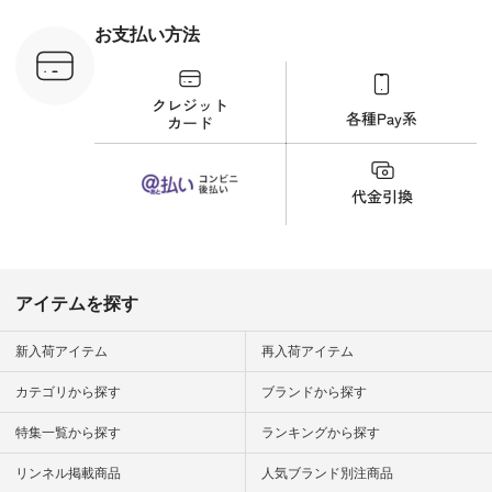
 #日々の
暮らしを楽
お支払い方法
ンプルライ
プルコーデ
#猫 #猫グ
界猫の日 #
財布 #ポー
カップ #猫
松尾ミユキ
o #アオネコ
n #ナチュラ
official.
アイテムを探す
新入荷アイテム
再入荷アイテム
カテゴリから探す
ブランドから探す
特集一覧から探す
ランキングから探す
リンネル掲載商品
人気ブランド別注商品