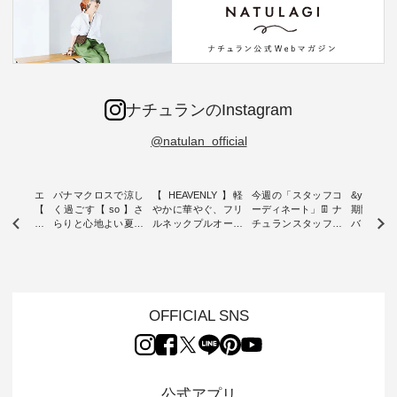
ナチュランのInstagram
@natulan_official
ーブシルエ
パナマクロスで涼し
【 HEAVENLY 】軽
今週の「スタッフコ
&yarn 9th
効いた【
く過ごす【 so 】さ
やかに華やぐ、フリ
ーディネート」👖 ナ
期間限定 
 】ボールカ
らりと心地よい夏コ
ルネックプルオーバ
チュランスタッフの
バー×サ
ジーパンツ
ーデ ・ 毎日の“とっ
ー ・ 天然素材を生
リアルなコーディネ
ット ・ ナチュラン
ても”になれる、 ス
かしたナチュラルス
ートをご紹介します
オリジナ
ルな服を提
タンダードな服を提
タイルで人気の
♪ 今回は、8/1に再入
「&yarn
NPLE 」
案する「so（エスオ
「HEAVENLY」か
荷し、 すでに残りわ
げさまで
やかなはき
ー）」。 今回は、独
ら、 新作プルオーバ
ずかとなっている大
えました。 「サ
れいなシル
特の凹凸と軽やかな
ーが届きました。 ほ
人気の ナチュラン
ットを着
OFFICIAL SNS
両立した、
風合いを持つ パナマ
んのり透け感のある
15周年記念アイテム
れど、 合
ーゴイージ
織で仕立てた、
涼やかな生地に、 ふ
「もっと選べるリネ
ナーが難
のご紹介。
2wayブラウスとイ
んわりとしたフリル
ンのよくばりパン
うお客様
るコットン
ージーテーパードパ
をあしらった襟元が
ツ」 をスタッフが着
えして、 
体的なフォ
ンツをご紹介しま
印象的。 シンプルな
用してみました🌿 身
ンサロペ
公式アプリ
、 カジュ
す。 コットンリネン
装いに、 さりげない
長ごとのサイズ感や
ダープル