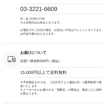
プルコーデ
たはプロフィール
しむ #シンプルライ
いのに透けないのは
号：MTO
 #パンツ
（@natulan_official）
フ #シンプルコーデ
嬉しいです。 暑い夏
31965 ] ---------------
03-3221-6609
カーゴパン
からどうぞ 「ナチュ
#大人女子 #シャツ #
もこれだったら涼し
-------------- ▶️
ゴパンツコ
ラン」で 注文番号や
シャツコーデ #フリ
く過ごせますね♪ ピ
い物は写
夏コーデ
商品名を検索してみ
ルシャツ #チェック
ンク×ピンクの組み
タップ ま
月～金 10:00-17:00
 #アンプル
てくださいね。
シャツ #チェックシ
合わせにしたかった
ィ
※土日祝日はお休みとなります。
n #ナチュラ
#lifewear #fashion
ャツコーデ #夏コー
ので、 ピンクのボー
（@natulan
official.
#natulan #今日のコ
デ #HEAVENLY #ヘ
ダーをシアーブラウ
からどうぞ 「ナ
お電話でのご注文の場合、お支払い方法はクレジットカードまた
ーデ #コーディネー
ブンリー #natulan #
スのインナーに合わ
ラン」で 
は代金引換のみとなります。
ト #ファッション #
ナチュラン
せてみました。 -----
商品名を
ナチュラル #日々の
#natulan_official.
------------------------
てくだ
暮らし #暮らしを楽
②スタッフ：sk / 身
#lifewear
しむ #シンプルライ
長150cm ▼スタッフ
#natula
フ #シンプルコーデ
コメント ウエストが
ーデ #コ
お届けについて
#大人女子 #ブラウ
ゴムでしっかりと留
ト #ファ
ス #パンツ #コット
まっているので、 安
ナチュラル
全国一律送料580円（税込）
ンリネン #パマナク
心してはくことがで
暮らし #
ロス #パマナ織り #
きます♪ ボトムスが
しむ #シ
セットアップ #涼コ
ちょっと暗い色味な
フ #シン
15,000円以上で送料無料
ーデ #夏コーデ #so
のでトップスは明る
#大人女子
#エスオー #natulan
い色を。 シンプルに
ットコーデ
#ナチュラン
なりすぎないよう
ーコーデ 
※予約商品をのぞき、ご注文完了より最短1日～1週間程度で発
#natulan_official.
に、 ビスチェを重ね
ト #サロ
送いたします。
てトレンド感をプラ
ツ #ボー
※メーカーからお届けする「別配送」の商品は、商品ごとに送料
スしました。 --------
#夏コーデ #
が異なります。
--------------------- ③
#アン
スタッフ：uruma /
#natula
身長160cm ▼スタッ
ン #natulan_