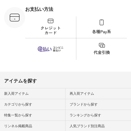
フコメント カジュア
ルなイメージでした
お支払い方法
が、 きれいめにもマ
ッチするという意外
な一面を発見できま
した！ 腰周りが気に
なってスカートをは
くことが多いのです
が、 これなら自然に
体型もカバーしてく
れるので スカート派
の方にもおすすめし
たい一本です。 -----
------------------------
▶️商品詳細やお買い
物は写真のタグをタ
ップ またはプロフィ
アイテムを探す
ール
（@natulan_official）
から 「ナチュラン」
新入荷アイテム
再入荷アイテム
のサイトにアクセス
して 注文番号や商品
カテゴリから探す
ブランドから探す
名を検索してみてく
ださいね。 #lifewear
特集一覧から探す
ランキングから探す
#fashion #natulan #
今日のコーデ #コー
ディネート #ファッ
リンネル掲載商品
人気ブランド別注商品
ション #ナチュラル