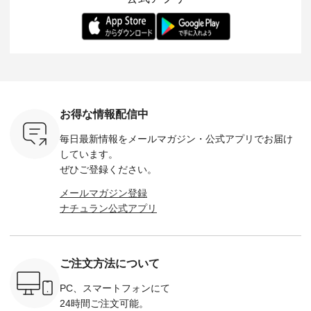
らも大人ら
のさらりとした肌ざ
華やぎを添えてくれ
着用感など、 ぜひ参
セットでご
テムです。
わりで、 汗ばむ季節
る一枚です。 モデル
考にしてみてくださ
チュラル
：165cm
にも心地よく、 単品
身長：164cm --------
いね。 ＝＝＝＝＝＝
のサロペッ
------------
でもセットアップで
---------------------
＝＝＝＝＝
ルー・ピ
-----------
も楽しめる2つのア
HEAVENLY -----------
8/10（月）AM9:59ま
ックのプ
----- ■ボ
イテムです。 --------
------------------ ■チ
で🎫 ＼涼しいリネン
を組み合わ
ゴイージー
--------------------- so
ェックシャーリング
服ウィーク開催中⏰
6セット
1,550（税
-------------------------
フリルネックプルオ
／ 対象のリネン
す。 販売は8月10日
ーキ ・ブ
---- ■コットンリネ
ーバー ¥12,650（税
100％アイテムを合
までの期
ベージュ [
ンパナマクロス
込） ・ホワイト×ブ
計5,000円以上ご購
す。 ぜひ
お得な情報配信中
：UNL-
2wayTラインブラウ
ラック ・ネイビー
入いただくと 使える
覧ください。 
------
ス ¥7,590（税込）
・オフ [ 注文番号：
【送料無料】クーポ
身長：160c
毎日最新情報をメールマガジン・
公式アプリでお届け
-------- ▶️
・グレー ・タータン
DLW-263T-30714 ] --
ンをプレゼント中◎
-------------
は写真のタ
チェック ・ナチュラ
-------------------------
＝＝＝＝＝＝＝＝＝
---- &yarn 
しています。
 またはプ
ル ・チャコール [ 注
-- ▶️ お買い物は写真
＝＝ ▼今週の「スタ
---------------
ぜひご登録ください。
ィール
文番号：CSO-263T-
のタグをタップ また
ッフコーディネー
わず決ま
_official）
31348 ] ■コットンリ
はプロフィール
ト」着用アイテム ■
ーT×サロ
メールマガジン登録
チュ
ネンパナマクロス
（@natulan_official）
もっと選べるリネン
ト ¥19,
ナチュラン公式アプリ
注文番号や
イージーテーパード
からどうぞ 「ナチュ
のよくばりパンツ
＜8月10日 
検索してみ
パンツ ¥7,590（税
ラン」で 注文番号や
¥9,900（税込） ・モ
で上記【1
さいね。
込） ・グレー ・タ
商品名を検索してみ
モ ・コーヒー ・ク
タイムセ
 #fashion
ータンチェック ・ナ
てくださいね。
ロマメ [ 注文番号：
・ブルー
n #今日のコ
チュラル ・チャコー
#lifewear #fashion
IIR-262P-29223 ] ----
ル ・ピン
ご注文方法について
ーディネー
ル [ 注文番号：
#natulan #今日のコ
-------------------------
ラル ・ブ
ッション #
CSO-263P-31349 ] -
ーデ #コーディネー
①スタッフ：koishi /
チュラル 
 #日々の
-------------------------
ト #ファッション #
身長155cm ▼スタッ
ブラック 
PC、スマートフォンにて
暮らしを楽
--- ▶️ お買い物は写
ナチュラル #日々の
フコメント 上ほどよ
ブラック 
24時間ご注文可能。
ンプルライ
真のタグをタップ ま
暮らし #暮らしを楽
い厚みのリネンで軽
×ブラック