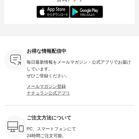
くご紹介します。 限
よしいちひろさん
変わり目に重宝する
します。 モデル
---- blue
定カラーを手に入れ
（@chocochop2）
アイテムです。 モデ
長：164cm / 
------------
られる今だけのチャ
描き下ろし 【第2
ル身長：168cm -----
イズ：PLUS -----
ンス、 ぜひこの機会
弾】レモン柄コット
------------------------
-------------
イドボタン
をお見逃しなく！ ▼
ンバッグをプレゼン
&yarn -----------------
D*g*y -----
2,650（税
今回再入荷したカラ
ト中です💓 そろそろ
------------ ■コットン
------------ ■リブ使い
ラック ・
ー（計10色） ・コ
お盆休みの方も多い
シアーVネックカー
デニムワ
[ 注文番
ーヒー ・トマト ・
のではないでしょう
ディガン ¥7,500（税
¥9,680
-264T-
セサミ ・モモ ・グ
か。 まだまだ暑さが
込） ・スモークブル
イビー ・
リーンティー ・スミ
続きそうですが 今週
ー ・ブラック ・ネ
注文番号
お得な情報配信中
 お買
レ ・クロマメ ・レ
の新作では、今すぐ
イビー [ 注文番号：
264W-30707 ] -
真のタグを
モン ・ブルーベリー
着られて初秋まで活
GRE-263T-30614 ] -
--------------
毎日最新情報をメールマガジン・
公式アプリでお届け
たはプロフ
・ラズベリー --------
躍する シアーカーデ
-------------------------
お買い物
ール
---------------------
ィガンやベスト、デ
--- ▶️ お買い物は写
グをタップ
しています。
_official）
ista-ire ----------------
ニムワンピースなど
真のタグをタップ ま
ロフ
ぜひご登録ください。
チュ
------------- ■もっと
が登場です！ スタイ
たはプロフィール
（@natulan
注文番号や
選べるリネンのよく
リスト山口
（@natulan_official）
からどうぞ 「ナ
メールマガジン登録
検索してみ
ばりパンツ
(@natulan_stylist_yama)
からどうぞ 「ナチュ
ラン」で 
ナチュラン公式アプリ
さいね。
¥9,900（税込） [ 注
からの 最新の撮影シ
ラン」で 注文番号や
商品名を
 #fashion
文番号：IIR-262P-
ョット📷では、ニッ
商品名を検索してみ
てくだ
n #今日のコ
29223 ] ---------------
トなどの秋アイテム
てくださいね。
#lifewear
ーディネー
-------------- ▶️ お買
も登場🫶 楽しみにお
#lifewear #fashion
#natula
ッション #
い物は写真のタグを
待ちくださいね。 --
#natulan #今日のコ
ーデ #コ
ご注文方法について
 #日々の
タップ またはプロフ
-------------------------
ーデ #コーディネー
ト #ファ
暮らしを楽
ィール
-- 今週のご紹介アイ
ト #ファッション #
ナチュラル
ンプルライ
（@natulan_official）
テム -------------------
ナチュラル #日々の
暮らし #
PC、スマートフォンにて
プルコーデ
からどうぞ 「ナチュ
---------- ＜1枚目
暮らし #暮らしを楽
しむ #シ
24時間ご注文可能。
#ベスト #
ラン」で 注文番号や
右・2～3枚目＞
しむ #シンプルライ
フ #シン