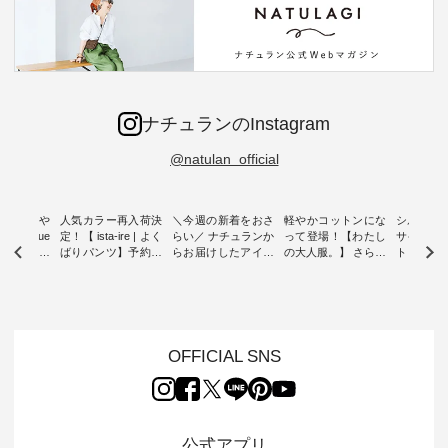
ナチュランのInstagram
@natulan_official
0％の涼や
人気カラー再入荷決
＼今週の新着をおさ
軽やかコットンにな
シルエッ
 blue
定！【 ista-ire | よく
らい／ ナチュランか
って登場！【わたし
サイズを
 】夏にぴった
ばりパンツ】予約販
らお届けしたアイテ
の大人服。】 さらり
ト より選
ックベスト
売開始 ・ 6月の販売
ムから スタッフが気
と涼し気なシアーカ
D*g*y 
開始とともに大きな
になるものをピック
ーディガン ・ 人気
ニムワン
 着心地の
反響をいただき、 一
アップ👆 ・ [ This
のシアーカーディガ
心地よく
切にした服
部カラーは早々に完
week's NEW
ンが軽くて、 お手入
イリーウ
行う 「
売となった 15周年
ARRIVAL ] //
れも簡単なコットン
の 「D*g*y」 より、
low 」から新
記念のよくばりパン
2026/08/02 -
素材になりました。
毎年大人
OFFICIAL SNS
トが届きま
ツ。 たくさんのご要
2026/08/08 // ✨✨ナ
ほんのり透ける生地
ラン別注 
望をいただき、 この
チュラン15周年記念
が、女性らしさを演
ワンピー
たい、 レ
たび待望の再入荷が
✨✨ 12,000円（税
出し、 羽織るだけで
シルエッ
が楽しめる
実現しました。 今回
込）以上ご購入いた
今年らしい装いに。
見直し、 
紹介いたし
再入荷する10色のカ
だいたお客様へ 人気
レイヤードスタイル
的になっ
公式アプリ
ラーを、 改めて詳し
イラストレーター、
が楽しめて、 季節の
を 詳しく