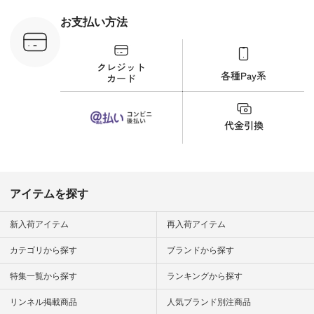
から 「ナチュラン」
のサイトにアクセス
お支払い方法
して 注文番号や商品
名を検索してみてく
ださいね。 #lifewear
#fashion #natulan #
今日のコーデ #コー
ディネート #ファッ
ション #ナチュラル
#ナチュラン #日々
の暮らし #暮らしを
楽しむ #シンプルラ
イフ #シンプルコー
デ #大人女子 #夏コ
ーデ #真夏コーデ #
暑さ対策 #コーデ #
リネン
アイテムを探す
#natulan_official.
新入荷アイテム
再入荷アイテム
カテゴリから探す
ブランドから探す
特集一覧から探す
ランキングから探す
リンネル掲載商品
人気ブランド別注商品