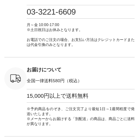
重ね着 #着
商品名を検索してみ
■&yarn コットンシ
フ #シンプルコーデ
#大人女子
ネック #夏
てくださいね。
アーVネックカーデ
#大人女子 #カーデ
ース #デ
03-3221-6609
ewillow #
#lifewear #fashion
ィガン ¥7,500（税
ィガン #羽織り #シ
ムワンピ 
ウィロウ
#natulan #今日のコ
込） [ 注文番号：
アーカーデ #コット
コーデ #D*
n #ナチュラ
ーデ #コーディネー
GRE-263T-30614 ]
ン #夏の羽織 #夏コ
ージーワイ #natu
月～金 10:00-17:00
official.
ト #ファッション #
＜1枚目左・4～5枚
ーデ #andyarn #アン
#ナチ
※土日祝日はお休みとなります。
ナチュラル #日々の
目＞ ■Cassure
ドヤーン #オリジナ
#natulan_of
暮らし #暮らしを楽
2wayドットブラウ
ルブランド #natulan
お電話でのご注文の場合、お支払い方法はクレジットカードまた
しむ #シンプルライ
ス ¥11,990（税込）
#ナチュラン
は代金引換のみとなります。
フ #シンプルコーデ
[ 注文番号：SHG-
#natulan_official.
#大人女子 #パンツ #
263T-30580 ] ＜6～7
リネンパンツ #よく
枚目＞ ■D*g*y リブ
ばりパンツ #テーパ
使いデニムワンピー
ードパンツ #限定カ
ス ¥9,680（税込） [
お届けについて
ラー #再入荷 #15周
注文番号：DCO-
年記念 #夏コーデ
264W-30707 ] ＜8～
全国一律送料580円（税込）
#ista-ire #イスタイ
9枚目＞ ■blue willow
ーレ #別注 #natulan
リネンVネックサイ
#ナチュラン
ドボタンベスト
15,000円以上で送料無料
#natulan_official.
¥12,650（税込） [
注文番号：ISW-
264T-30716 ] --------
※予約商品をのぞき、ご注文完了より最短1日～1週間程度で発
--------------------- ▶️
送いたします。
商品詳細やお買い物
※メーカーからお届けする「別配送」の商品は、商品ごとに送料
は写真のタグをタッ
が異なります。
プ またはプロフィー
ル
（@natulan_official）