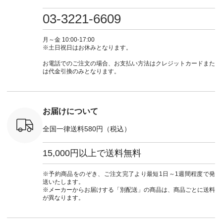
・ミモザイ
ース #ピンタック #
（@natulan_official）
しむ #シンプルライ
しむ #シ
シルエット
涼やか素材 #夏ワン
からどうぞ 「ナチュ
フ #シンプルコーデ
フ #シン
03-3221-6609
 注文番号：
ピ #夏コーデ
ラン」で 注文番号や
#大人女子 #スカー
#大人女子 
-31607 ]
#andyarn #アンドヤ
商品名を検索してみ
ト #フレアスカート
シャツコー
ミニウォレ
ーン #オリジナルブ
てくださいね。
#チェック柄 #ター
ルシャツ 
月～金 10:00-17:00
790（税込）
ランド #natulan #ナ
#lifewear #fashion
タンチェック #秋色
シャツ #
※土日祝日はお休みとなります。
号：NCO-
チュラン
#natulan #今日のコ
#夏コーデ #Lintu
ャツコーデ
] ■ラテ
#natulan_official.
ーデ #コーディネー
Laulu #リントゥラウ
デ #HEAV
お電話でのご注文の場合、お支払い方法はクレジットカードまた
トート
ト #ファッション #
ル #オリジナルブラ
ブンリー #natulan #
は代金引換のみとなります。
0（税込） [
ナチュラル #日々の
ンド #natulan #ナチ
ナチ
：NCO-
暮らし #暮らしを楽
ュラン
#natulan_of
] ■キー
しむ #シンプルライ
#natulan_official.
,970（税
フ #シンプルコーデ
注文番号：
#大人女子 #フォー
お届けについて
00150 ] -
マル #ブラックフォ
------------
ーマル #ジャケット
全国一律送料580円（税込）
#ワンピース #冠婚
タップ ま
葬祭 #Luunamiu #ル
フィール
ウナミウ #オリジナ
15,000円以上で送料無料
_official）
ルブランド #natulan
チュ
#ナチュラン
注文番号や
#natulan_official.
※予約商品をのぞき、ご注文完了より最短1日～1週間程度で発
検索してみ
送いたします。
さいね。
※メーカーからお届けする「別配送」の商品は、商品ごとに送料
 #fashion
が異なります。
n #今日のコ
ーディネー
ッション #