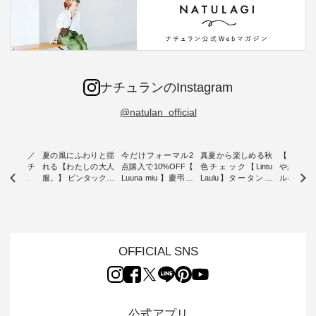
ナチュランのInstagram
@natulan_official
ミユキ／
夏の風にふわりと揺
今だけフォーマル2
真夏から楽しめる秋
【 HEAV
 】ねこモチ
れる【わたしの大人
点購入で10%OFF【
色チェック【Lintu
やかに華
雑貨 ・ 8
服。】 ピンタックワ
Luuna miu 】慶弔両
Laulu】タータンチ
ルネック
「世界猫の
ンピース ・ 軽やか
用ノーカラージャケ
ェックギャザースカ
ー ・ 天然素材を生
、 愛らし
なワンピーススタイ
ット ・ 身に纏うだ
ート ・ ゆったりと
かしたナ
チーフのア
ルを楽しめるのは、
けでほっとする着心
した着心地の大人の
タイル
。 ナチ
夏のおしゃれの醍醐
地を大切にした フォ
日常着を提案する、
「HEAV
も人気の
味。 今回ご紹介する
ーマル服のオリジナ
ナチュランオリジナ
ら、 新作
（松尾ミユ
のは 袖を通すだけで
ルブランド「 Luuna
ルブランド「 Lintu
ーが届きま
OFFICIAL SNS
」と
ちょっとひんやり、
miu 」から、 新たに
Laulu 」から、 季節
んのり透
co」から、
見た目にも涼し気な
フォーマルジャケッ
をまたいで穿けるチ
涼やかな生
るだけで気
ワンピース。 日常か
トが仲間入り。 ワン
ェックスカートが新
んわりと
 バッグや
ら夏休みのお出かけ
ピースとのバランス
登場。 真夏にうれし
をあしら
紹介しま
まで、 暑い夏にぴっ
を考え、 丈感やシル
い涼やかさと、 秋を
印象的。 
公式アプリ
たりの新作です。 モ
エット、着心地まで
先取りできる落ち着
装いに、 