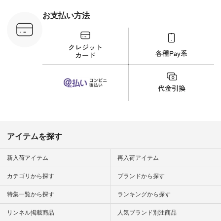
 #日々の
暮らしを楽
お支払い方法
ンプルライ
プルコーデ
#猫 #猫グ
界猫の日 #
財布 #ポー
カップ #猫
松尾ミユキ
o #アオネコ
n #ナチュラ
official.
アイテムを探す
新入荷アイテム
再入荷アイテム
カテゴリから探す
ブランドから探す
特集一覧から探す
ランキングから探す
リンネル掲載商品
人気ブランド別注商品