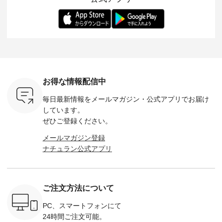
-- 松尾ミユキ
デル身長：168cm --
丁寧に設計。 特別な
いた色合いを兼ね備
華やぎを
------------
-------------------------
日を心地よく過ごせ
えたアイテムを、 詳
る一枚です。 
-- &yarn --------------
る一着に仕上げまし
しくご紹介します。
身長：164cm ---
バッグ
--------------- ■ピン
た。 モデル身長：
モデル身長：164cm
-------------
（税込） ・
タックワンピース
164cm ----------------
-------------------------
HEAVENLY -
・Leo ・
¥12,900（税込） ・
------------- Luuna
---- Lintu Laulu -------
-------------
ella [ 注文
ホワイト ・スモーク
miu --------------------
---------------------- ■
ェックシ
-263B-
ブルー ・ネイビー [
--------- ■【慶弔両
タータンチェックギ
フリルネ
注文番号：MTO-
用】ノーカラーフォ
ャザースカート
ーバー ¥1
ットヘアク
263W-29752 ] -------
ーマルジャケット
¥9,900（税込） ・レ
込） ・ホ
お得な情報配信中
,320（税
---------------------- ▶️
¥16,500（税込） [
ッド系 ・グリーン系
ラック 
settes ・
お買い物は写真のタ
注文番号：KOA-
[ 注文番号：MTO-
・オフ [
毎日最新情報をメールマガジン・
公式アプリでお届け
Chloe [ 注
グをタップ またはプ
262O-31095 ] ■【慶
263S-27183 ] --------
DLW-263T-3
EMW-
ロフィール
弔両用】大切な日の
--------------------- ▶️
-------------
しています。
] ■松尾
（@natulan_official）
ボタンフレアワンピ
お買い物は写真のタ
-- ▶️ お買い物は写真
ぜひご登録ください。
キャットハ
からどうぞ 「ナチュ
ース ¥18,700（税
グをタップ またはプ
のタグをタ
マグ ¥
ラン」で 注文番号や
込） [ 注文番号：
ロフィール
はプロ
メールマガジン登録
（税込） ・
商品名を検索してみ
KOA-252W-22368 ]
（@natulan_official）
（@natulan
ナチュラン公式アプリ
Noisettes
てくださいね。
■【慶弔両用】大切
からどうぞ 「ナチュ
からどうぞ 「ナ
・Chloe [
#lifewear #fashion
な日のボウタイAラ
ラン」で 注文番号や
ラン」で 
：EMW-
#natulan #今日のコ
インワンピース
商品名を検索してみ
商品名を
------
ーデ #コーディネー
¥18,700（税込） [
てくださいね。
てくだ
--------
ト #ファッション #
注文番号：KOA-
#lifewear #fashion
#lifewear
ご注文方法について
-----------
ナチュラル #日々の
252W-22369 ] -------
#natulan #今日のコ
#natula
がま口
暮らし #暮らしを楽
---------------------- ▶️
ーデ #コーディネー
ーデ #コ
ォレット
しむ #シンプルライ
お買い物は写真のタ
ト #ファッション #
ト #ファ
PC、スマートフォンにて
0（税込） ・
フ #シンプルコーデ
グをタップ またはプ
ナチュラル #日々の
ナチュラル
24時間ご注文可能。
 ・ブルー
#大人女子 #ワンピ
ロフィール
暮らし #暮らしを楽
暮らし #