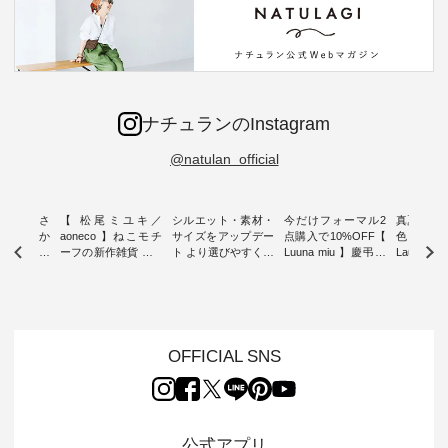
ナチュランのInstagram
@natulan_official
新着をおさ
【 松尾ミユキ／
シルエット・素材・
今だけフォーマル2
真夏から
チュランか
aoneco 】ねこモチ
サイズをアップデー
点購入で10%OFF【
色チェック
したアイテ
ーフの新作雑貨 ・ 8
ト より選びやすく【
Luuna miu 】慶弔両
Laulu
タッフが気
月8日の「世界猫の
D*g*y 】別注リブデ
用ノーカラージャケ
ェックギ
のをピック
日」を前に、 愛らし
ニムワンピース ・
ット ・ 身に纏うだ
ート ・ ゆったりと
s
いネコモチーフのア
心地よく着られるデ
けでほっとする着心
した着心
s NEW
イテムを特集。 ナチ
イリーウェアが人気
地を大切にした フォ
日常着を
L ] //
ュランでも人気の
の 「D*g*y」 より、
ーマル服のオリジナ
ナチュラ
7/26 -
「m.m（松尾ミユ
毎年大人気のナチュ
ルブランド「 Luuna
ルブランド「
OFFICIAL SNS
/ ✨✨ナ
キ）」と
ラン別注 リブデニム
miu 」から、 新たに
Laulu 
5周年記念
「aoneco」から、
ワンピースが登場。
フォーマルジャケッ
をまたい
月より、
持っているだけで気
シルエットや素材を
トが仲間入り。 ワン
ェックス
円（税込）以
分が上がる バッグや
見直し、 さらに魅力
ピースとのバランス
登場。 真夏にうれし
いただいた
雑貨をご紹介しま
的になったアイテム
を考え、 丈感やシル
い涼やかさ
公式アプリ
人気イラス
す。 -------------------
を 詳しくご紹介いた
エット、着心地まで
先取りで