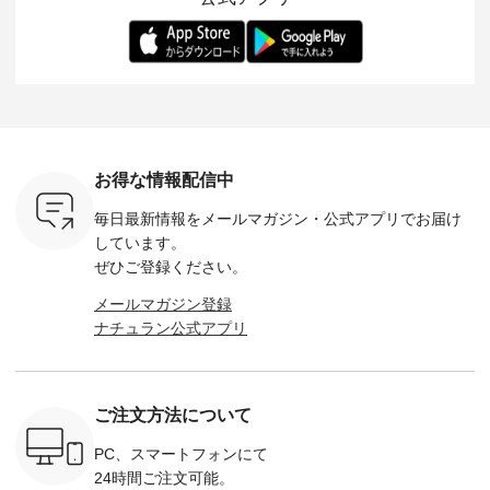
ー、よしい
---------- 松尾ミユキ
します。 モデル身
丁寧に設計。 特別な
いた色合
ろさん
-------------------------
長：164cm / 着用サ
日を心地よく過ごせ
えたアイテ
ochop2）
---- ■松尾ミユキ
イズ：PLUS ---------
る一着に仕上げまし
しくご紹
し 【第2
シアーバッグ
--------------------
た。 モデル身長：
モデル身長
ン柄コット
¥3,080（税込） ・
D*g*y -----------------
164cm ----------------
-------------
をプレゼン
Momo ・Leo ・
------------ ■リブ使い
------------- Luuna
---- Lintu L
にな
Maron ・Stella [ 注文
デニムワンピース
miu --------------------
-------------
 旅行や帰
番号：EMW-263B-
¥9,680（税込） ・ネ
--------- ■【慶弔両
タータン
ャーなど楽
31376 ] ■松尾ミユ
イビー ・ブラック [
用】ノーカラーフォ
ャザー
を計画され
キ キャットヘアク
注文番号：DCO-
ーマルジャケット
¥9,900
お得な情報配信中
も多いかと
リップ ¥1,320（税
264W-30707 ] -------
¥16,500（税込） [
ッド系 ・
は、
込） ・Noisettes ・
---------------------- ▶️
注文番号：KOA-
[ 注文番
毎日最新情報をメールマガジン・
公式アプリでお届け
のこれから
Pepper ・Chloe [ 注
お買い物は写真のタ
262O-31095 ] ■【慶
263S-27183 ] --
な 涼し気
文番号：EMW-
グをタップ またはプ
弔両用】大切な日の
-------------
しています。
アップやワ
262A-31375 ] ■松尾
ロフィール
ボタンフレアワンピ
お買い物
ぜひご登録ください。
、ブラウス
ミユキ キャットハ
（@natulan_official）
ース ¥18,700（税
グをタップ
！ そし
ンドルマグ ¥
からどうぞ 「ナチュ
込） [ 注文番号：
ロフ
メールマガジン登録
気「よくば
¥1,650（税込） ・
ラン」で 注文番号や
KOA-252W-22368 ]
（@natulan
ナチュラン公式アプリ
」予約販売
Pumpkin ・Noisettes
商品名を検索してみ
■【慶弔両用】大切
からどうぞ 「ナ
トしていま
・Pepper ・Chloe [
てくださいね。
な日のボウタイAラ
ラン」で 
逃しなく！
注文番号：EMW-
#lifewear #fashion
インワンピース
商品名を
------------
262K-31378 ] --------
#natulan #今日のコ
¥18,700（税込） [
てくだ
---------------------
ーデ #コーディネー
注文番号：KOA-
#lifewear
ご注文方法について
----------
aoneco ---------------
ト #ファッション #
252W-22369 ] -------
#natula
枚目
-------------- ■がま口
ナチュラル #日々の
---------------------- ▶️
ーデ #コ
 ■ista-
ロングウォレット
暮らし #暮らしを楽
お買い物は写真のタ
ト #ファ
PC、スマートフォンにて
っと選べるリ
¥19,690（税込） ・
しむ #シンプルライ
グをタップ またはプ
ナチュラル
24時間ご注文可能。
くばりパン
グレージュ ・ブルー
フ #シンプルコーデ
ロフィール
暮らし #