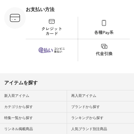
ラウス
ナチュラル #日々の
税込） [ 注
暮らし #暮らしを楽
お支払い方法
C-263T-
しむ #シンプルライ
フ #シンプルコーデ
商品詳
#大人女子 #猫 #猫グ
い物は写真
ッズ #世界猫の日 #
ップ また
バッグ #財布 #ポー
フィール
チ #マグカップ #猫
_official）
雑貨 #松尾ミユキ
チュラン」
#aoneco #アオネコ
にアクセス
#natulan #ナチュラ
番号や商品
ン #natulan_official.
してみてく
ar
#natulan #
デ #コー
 #ファッ
アイテムを探す
ナチュラル
ン #日々
#暮らしを
新入荷アイテム
再入荷アイテム
シンプルラ
ンプルコー
カテゴリから探す
ブランドから探す
女子 #夏コ
夏コーデ #
特集一覧から探す
ランキングから探す
#コーデ #
ネン
ficial.
リンネル掲載商品
人気ブランド別注商品