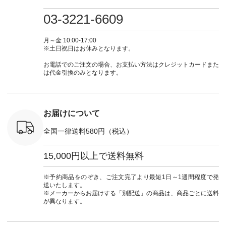
0（税込） [
グリーン ・ミモザイ
#大人女子 #ワンピ
（@natulan_official）
しむ #シ
R-262P-
エロー ・シルエット
ース #デニム #デニ
からどうぞ 「ナチュ
フ #シン
03-3221-6609
ブルー [ 注文番号：
ムワンピ #別注 #夏
ラン」で 注文番号や
#大人女子
 ■so コ
NCO-262C-31607 ]
コーデ #D*g*y #ディ
商品名を検索してみ
ト #フレ
ネンパナマ
■がま口 ミニウォレ
ージーワイ #natulan
てくださいね。
#チェック
月～金 10:00-17:00
wayTライ
ット ¥9,790（税込）
#ナチュラン
#lifewear #fashion
タンチェッ
※土日祝日はお休みとなります。
ラウス
[ 注文番号：NCO-
#natulan_official.
#natulan #今日のコ
#夏コーデ 
税込） [ 注
242C-08057 ] ■ラテ
ーデ #コーディネー
Laulu 
お電話でのご注文の場合、お支払い方法はクレジットカードまた
O-263T-
ィストート
ト #ファッション #
ル #オリ
は代金引換のみとなります。
¥12,980（税込） [
ナチュラル #日々の
ンド #natulan #ナチ
マクロス
注文番号：NCO-
暮らし #暮らしを楽
ュ
テーパード
262B-31610 ] ■キー
しむ #シンプルライ
#natulan_of
,590（税
カバー ¥2,970（税
フ #シンプルコーデ
注文番号：
込） [ 注文番号：
#大人女子 #フォー
お届けについて
-31349 ]
NCO-222C-00150 ] -
マル #ブラックフォ
6枚目＞
-------------------------
ーマル #ジャケット
全国一律送料580円（税込）
 ピンタック
--- ▶️ お買い物は写
#ワンピース #冠婚
ピース
真のタグをタップ ま
葬祭 #Luunamiu #ル
0（税込） [
たはプロフィール
ウナミウ #オリジナ
15,000円以上で送料無料
：MTO-
（@natulan_official）
ルブランド #natulan
] ＜7～
からどうぞ 「ナチュ
#ナチュラン
UNPLE ボ
ラン」で 注文番号や
#natulan_official.
※予約商品をのぞき、ご注文完了より最短1日～1週間程度で発
ゴイージー
商品名を検索してみ
送いたします。
1,550（税
てくださいね。
※メーカーからお届けする「別配送」の商品は、商品ごとに送料
注文番号：
#lifewear #fashion
が異なります。
-18377 ]
#natulan #今日のコ
■Lintu
ーデ #コーディネー
立体フラワー
ト #ファッション #