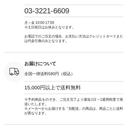
0（税込） [
グリーン ・ミモザイ
#大人女子 #ワンピ
（@natulan_official）
しむ #シ
R-262P-
エロー ・シルエット
ース #デニム #デニ
からどうぞ 「ナチュ
フ #シン
03-3221-6609
ブルー [ 注文番号：
ムワンピ #別注 #夏
ラン」で 注文番号や
#大人女子
 ■so コ
NCO-262C-31607 ]
コーデ #D*g*y #ディ
商品名を検索してみ
ト #フレ
ネンパナマ
■がま口 ミニウォレ
ージーワイ #natulan
てくださいね。
#チェック
月～金 10:00-17:00
wayTライ
ット ¥9,790（税込）
#ナチュラン
#lifewear #fashion
タンチェッ
※土日祝日はお休みとなります。
ラウス
[ 注文番号：NCO-
#natulan_official.
#natulan #今日のコ
#夏コーデ 
税込） [ 注
242C-08057 ] ■ラテ
ーデ #コーディネー
Laulu 
お電話でのご注文の場合、お支払い方法はクレジットカードまた
O-263T-
ィストート
ト #ファッション #
ル #オリ
は代金引換のみとなります。
¥12,980（税込） [
ナチュラル #日々の
ンド #natulan #ナチ
マクロス
注文番号：NCO-
暮らし #暮らしを楽
ュ
テーパード
262B-31610 ] ■キー
しむ #シンプルライ
#natulan_of
,590（税
カバー ¥2,970（税
フ #シンプルコーデ
注文番号：
込） [ 注文番号：
#大人女子 #フォー
お届けについて
-31349 ]
NCO-222C-00150 ] -
マル #ブラックフォ
6枚目＞
-------------------------
ーマル #ジャケット
全国一律送料580円（税込）
 ピンタック
--- ▶️ お買い物は写
#ワンピース #冠婚
ピース
真のタグをタップ ま
葬祭 #Luunamiu #ル
0（税込） [
たはプロフィール
ウナミウ #オリジナ
15,000円以上で送料無料
：MTO-
（@natulan_official）
ルブランド #natulan
] ＜7～
からどうぞ 「ナチュ
#ナチュラン
UNPLE ボ
ラン」で 注文番号や
#natulan_official.
※予約商品をのぞき、ご注文完了より最短1日～1週間程度で発
ゴイージー
商品名を検索してみ
送いたします。
1,550（税
てくださいね。
※メーカーからお届けする「別配送」の商品は、商品ごとに送料
注文番号：
#lifewear #fashion
が異なります。
-18377 ]
#natulan #今日のコ
■Lintu
ーデ #コーディネー
立体フラワー
ト #ファッション #