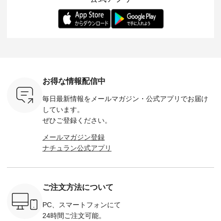
ー、よしい
---------- 松尾ミユキ
します。 モデル身
丁寧に設計。 特別な
いた色合
ろさん
-------------------------
長：164cm / 着用サ
日を心地よく過ごせ
えたアイテ
ochop2）
---- ■松尾ミユキ
イズ：PLUS ---------
る一着に仕上げまし
しくご紹
し 【第2
シアーバッグ
--------------------
た。 モデル身長：
モデル身長
ン柄コット
¥3,080（税込） ・
D*g*y -----------------
164cm ----------------
-------------
をプレゼン
Momo ・Leo ・
------------ ■リブ使い
------------- Luuna
---- Lintu L
にな
Maron ・Stella [ 注文
デニムワンピース
miu --------------------
-------------
 旅行や帰
番号：EMW-263B-
¥9,680（税込） ・ネ
--------- ■【慶弔両
タータン
ャーなど楽
31376 ] ■松尾ミユ
イビー ・ブラック [
用】ノーカラーフォ
ャザー
を計画され
キ キャットヘアク
注文番号：DCO-
ーマルジャケット
¥9,900
お得な情報配信中
も多いかと
リップ ¥1,320（税
264W-30707 ] -------
¥16,500（税込） [
ッド系 ・
は、
込） ・Noisettes ・
---------------------- ▶️
注文番号：KOA-
[ 注文番
毎日最新情報をメールマガジン・
公式アプリでお届け
のこれから
Pepper ・Chloe [ 注
お買い物は写真のタ
262O-31095 ] ■【慶
263S-27183 ] --
な 涼し気
文番号：EMW-
グをタップ またはプ
弔両用】大切な日の
-------------
しています。
アップやワ
262A-31375 ] ■松尾
ロフィール
ボタンフレアワンピ
お買い物
ぜひご登録ください。
、ブラウス
ミユキ キャットハ
（@natulan_official）
ース ¥18,700（税
グをタップ
！ そし
ンドルマグ ¥
からどうぞ 「ナチュ
込） [ 注文番号：
ロフ
メールマガジン登録
気「よくば
¥1,650（税込） ・
ラン」で 注文番号や
KOA-252W-22368 ]
（@natulan
ナチュラン公式アプリ
」予約販売
Pumpkin ・Noisettes
商品名を検索してみ
■【慶弔両用】大切
からどうぞ 「ナ
トしていま
・Pepper ・Chloe [
てくださいね。
な日のボウタイAラ
ラン」で 
逃しなく！
注文番号：EMW-
#lifewear #fashion
インワンピース
商品名を
------------
262K-31378 ] --------
#natulan #今日のコ
¥18,700（税込） [
てくだ
---------------------
ーデ #コーディネー
注文番号：KOA-
#lifewear
ご注文方法について
----------
aoneco ---------------
ト #ファッション #
252W-22369 ] -------
#natula
枚目
-------------- ■がま口
ナチュラル #日々の
---------------------- ▶️
ーデ #コ
 ■ista-
ロングウォレット
暮らし #暮らしを楽
お買い物は写真のタ
ト #ファ
PC、スマートフォンにて
っと選べるリ
¥19,690（税込） ・
しむ #シンプルライ
グをタップ またはプ
ナチュラル
24時間ご注文可能。
くばりパン
グレージュ ・ブルー
フ #シンプルコーデ
ロフィール
暮らし #