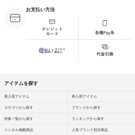
ラウス
ナチュラル #日々の
税込） [ 注
暮らし #暮らしを楽
お支払い方法
C-263T-
しむ #シンプルライ
フ #シンプルコーデ
商品詳
#大人女子 #猫 #猫グ
い物は写真
ッズ #世界猫の日 #
ップ また
バッグ #財布 #ポー
フィール
チ #マグカップ #猫
_official）
雑貨 #松尾ミユキ
チュラン」
#aoneco #アオネコ
にアクセス
#natulan #ナチュラ
番号や商品
ン #natulan_official.
してみてく
ar
#natulan #
デ #コー
 #ファッ
アイテムを探す
ナチュラル
ン #日々
#暮らしを
新入荷アイテム
再入荷アイテム
シンプルラ
ンプルコー
カテゴリから探す
ブランドから探す
女子 #夏コ
夏コーデ #
特集一覧から探す
ランキングから探す
#コーデ #
ネン
ficial.
リンネル掲載商品
人気ブランド別注商品