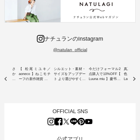
ナチュランのInstagram
@natulan_official
新着をおさ
【 松尾ミユキ／
シルエット・素材・
今だけフォーマル2
真夏から
チュランか
aoneco 】ねこモチ
サイズをアップデー
点購入で10%OFF【
色チェック
したアイテ
ーフの新作雑貨 ・ 8
ト より選びやすく【
Luuna miu 】慶弔両
Laulu
タッフが気
月8日の「世界猫の
D*g*y 】別注リブデ
用ノーカラージャケ
ェックギ
のをピック
日」を前に、 愛らし
ニムワンピース ・
ット ・ 身に纏うだ
ート ・ ゆったりと
s
いネコモチーフのア
心地よく着られるデ
けでほっとする着心
した着心
s NEW
イテムを特集。 ナチ
イリーウェアが人気
地を大切にした フォ
日常着を
L ] //
ュランでも人気の
の 「D*g*y」 より、
ーマル服のオリジナ
ナチュラ
7/26 -
「m.m（松尾ミユ
毎年大人気のナチュ
ルブランド「 Luuna
ルブランド「
OFFICIAL SNS
/ ✨✨ナ
キ）」と
ラン別注 リブデニム
miu 」から、 新たに
Laulu 
5周年記念
「aoneco」から、
ワンピースが登場。
フォーマルジャケッ
をまたい
月より、
持っているだけで気
シルエットや素材を
トが仲間入り。 ワン
ェックス
円（税込）以
分が上がる バッグや
見直し、 さらに魅力
ピースとのバランス
登場。 真夏にうれし
いただいた
雑貨をご紹介しま
的になったアイテム
を考え、 丈感やシル
い涼やかさ
公式アプリ
人気イラス
す。 -------------------
を 詳しくご紹介いた
エット、着心地まで
先取りで