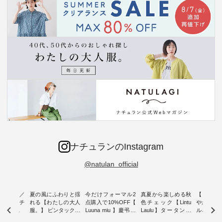
ナチュランのInstagram
@natulan_official
ミユキ／
夏の風にふわりと揺
今だけフォーマル2
真夏から楽しめる秋
【 HEAV
 】ねこモチ
れる【わたしの大人
点購入で10%OFF【
色チェック【Lintu
やかに華
雑貨 ・ 8
服。】 ピンタックワ
Luuna miu 】慶弔両
Laulu】タータンチ
ルネック
「世界猫の
ンピース ・ 軽やか
用ノーカラージャケ
ェックギャザースカ
ー ・ 天然素材を生