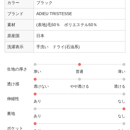
カラー
ブラック
ブランド
ADIEU TRISTESSE
素材
(表地)毛50％ ポリエステル50％
原産国
日本
洗濯表示
手洗い ドライ(石油系)
生地の厚さ
厚い
普通
薄い
透け感
透けない
やや透ける
透ける
伸縮性
あり
なし
裏地
あり
なし
ポケット