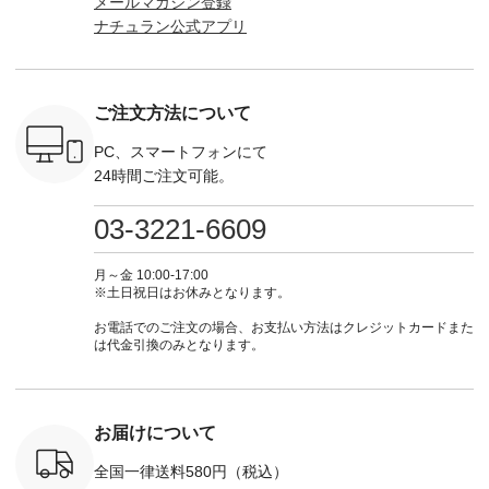
メールマガジン登録
（税込） ・
商品名を検索してみ
KOA-252W-22368 ]
（@natulan_official）
（@natulan
ナチュラン公式アプリ
Noisettes
てくださいね。
■【慶弔両用】大切
からどうぞ 「ナチュ
からどうぞ 「ナ
・Chloe [
#lifewear #fashion
な日のボウタイAラ
ラン」で 注文番号や
ラン」で 
：EMW-
#natulan #今日のコ
インワンピース
商品名を検索してみ
商品名を
------
ーデ #コーディネー
¥18,700（税込） [
てくださいね。
てくだ
--------
ト #ファッション #
注文番号：KOA-
#lifewear #fashion
#lifewear
ご注文方法について
-----------
ナチュラル #日々の
252W-22369 ] -------
#natulan #今日のコ
#natula
がま口
暮らし #暮らしを楽
---------------------- ▶️
ーデ #コーディネー
ーデ #コ
ォレット
しむ #シンプルライ
お買い物は写真のタ
ト #ファッション #
ト #ファ
PC、スマートフォンにて
0（税込） ・
フ #シンプルコーデ
グをタップ またはプ
ナチュラル #日々の
ナチュラル
24時間ご注文可能。
 ・ブルー
#大人女子 #ワンピ
ロフィール
暮らし #暮らしを楽
暮らし #
・ミモザイ
ース #ピンタック #
（@natulan_official）
しむ #シンプルライ
しむ #シ
シルエット
涼やか素材 #夏ワン
からどうぞ 「ナチュ
フ #シンプルコーデ
フ #シン
03-3221-6609
 注文番号：
ピ #夏コーデ
ラン」で 注文番号や
#大人女子 #スカー
#大人女子 
-31607 ]
#andyarn #アンドヤ
商品名を検索してみ
ト #フレアスカート
シャツコー
ミニウォレ
ーン #オリジナルブ
てくださいね。
#チェック柄 #ター
ルシャツ 
月～金 10:00-17:00
790（税込）
ランド #natulan #ナ
#lifewear #fashion
タンチェック #秋色
シャツ #
※土日祝日はお休みとなります。
号：NCO-
チュラン
#natulan #今日のコ
#夏コーデ #Lintu
ャツコーデ
] ■ラテ
#natulan_official.
ーデ #コーディネー
Laulu #リントゥラウ
デ #HEAV
お電話でのご注文の場合、お支払い方法はクレジットカードまた
トート
ト #ファッション #
ル #オリジナルブラ
ブンリー #natulan #
は代金引換のみとなります。
0（税込） [
ナチュラル #日々の
ンド #natulan #ナチ
ナチ
：NCO-
暮らし #暮らしを楽
ュラン
#natulan_of
] ■キー
しむ #シンプルライ
#natulan_official.
,970（税
フ #シンプルコーデ
注文番号：
#大人女子 #フォー
お届けについて
00150 ] -
マル #ブラックフォ
------------
ーマル #ジャケット
全国一律送料580円（税込）
#ワンピース #冠婚