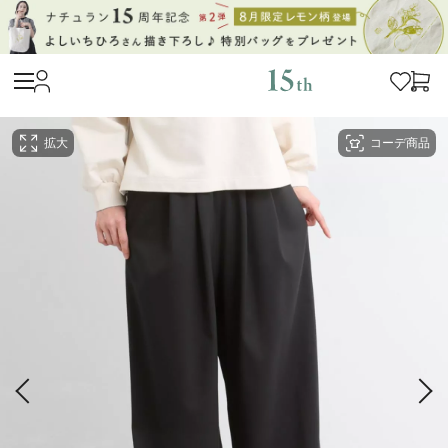
拡大
コーデ商品