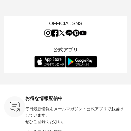
、 愛らし
なワンピーススタイ
ット ・ 身に纏うだ
ート ・ ゆったりと
かしたナ
チーフのア
ルを楽しめるのは、
けでほっとする着心
した着心地の大人の
タイル
。 ナチ
夏のおしゃれの醍醐
地を大切にした フォ
日常着を提案する、
「HEAV
も人気の
味。 今回ご紹介する
ーマル服のオリジナ
ナチュランオリジナ
ら、 新作
（松尾ミユ
のは 袖を通すだけで
ルブランド「 Luuna
ルブランド「 Lintu
ーが届きま
OFFICIAL SNS
」と
ちょっとひんやり、
miu 」から、 新たに
Laulu 」から、 季節
んのり透
co」から、
見た目にも涼し気な
フォーマルジャケッ
をまたいで穿けるチ
涼やかな生
るだけで気
ワンピース。 日常か
トが仲間入り。 ワン
ェックスカートが新
んわりと
 バッグや
ら夏休みのお出かけ
ピースとのバランス
登場。 真夏にうれし
をあしら
紹介しま
まで、 暑い夏にぴっ
を考え、 丈感やシル
い涼やかさと、 秋を
印象的。 
公式アプリ
たりの新作です。 モ
エット、着心地まで
先取りできる落ち着
装いに、 
-- 松尾ミユキ
デル身長：168cm --
丁寧に設計。 特別な
いた色合いを兼ね備
華やぎを
------------
-------------------------
日を心地よく過ごせ
えたアイテムを、 詳
る一枚です。 
-- &yarn --------------
る一着に仕上げまし
しくご紹介します。
身長：164cm ---
バッグ
--------------- ■ピン
た。 モデル身長：
モデル身長：164cm
-------------
（税込） ・
タックワンピース
164cm ----------------
-------------------------
HEAVENLY -
・Leo ・
¥12,900（税込） ・
------------- Luuna
---- Lintu Laulu -------
-------------
ella [ 注文
ホワイト ・スモーク
miu --------------------
---------------------- ■
ェックシ
-263B-
ブルー ・ネイビー [
--------- ■【慶弔両
タータンチェックギ
フリルネ
注文番号：MTO-
用】ノーカラーフォ
ャザースカート
ーバー ¥1
ットヘアク
263W-29752 ] -------
ーマルジャケット
¥9,900（税込） ・レ
込） ・ホ
お得な情報配信中
,320（税
---------------------- ▶️
¥16,500（税込） [
ッド系 ・グリーン系
ラック 
settes ・
お買い物は写真のタ
注文番号：KOA-
[ 注文番号：MTO-
・オフ [
毎日最新情報をメールマガジン・
公式アプリでお届け
Chloe [ 注
グをタップ またはプ
262O-31095 ] ■【慶
263S-27183 ] --------
DLW-263T-3
EMW-
ロフィール
弔両用】大切な日の
--------------------- ▶️
-------------
しています。
] ■松尾
（@natulan_official）
ボタンフレアワンピ
お買い物は写真のタ
-- ▶️ お買い物は写真
ぜひご登録ください。
キャットハ
からどうぞ 「ナチュ
ース ¥18,700（税
グをタップ またはプ
のタグをタ
マグ ¥
ラン」で 注文番号や
込） [ 注文番号：
ロフィール
はプロ