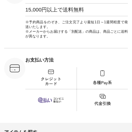
タップ ま
葬祭 #Luunamiu #ル
フィール
ウナミウ #オリジナ
15,000円以上で送料無料
_official）
ルブランド #natulan
チュ
#ナチュラン
注文番号や
#natulan_official.
※予約商品をのぞき、ご注文完了より最短1日～1週間程度で発
検索してみ
送いたします。
さいね。
※メーカーからお届けする「別配送」の商品は、商品ごとに送料
 #fashion
が異なります。
n #今日のコ
ーディネー
ッション #
 #日々の
暮らしを楽
お支払い方法
ンプルライ
プルコーデ
#猫 #猫グ
界猫の日 #
財布 #ポー
カップ #猫
松尾ミユキ
o #アオネコ
n #ナチュラ
official.