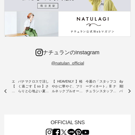
ナチュランのInstagram
@natulan_official
ーブシルエ
パナマクロスで涼し
【 HEAVENLY 】軽
今週の「スタッフコ
&yarn 9th
効いた【
く過ごす【 so 】さ
やかに華やぐ、フリ
ーディネート」👖 ナ
期間限定 
 】ボールカ
らりと心地よい夏コ
ルネックプルオーバ
チュランスタッフの
バー×サ
ジーパンツ
ーデ ・ 毎日の“とっ
ー ・ 天然素材を生
リアルなコーディネ
ット ・ ナチュラン
ても”になれる、 ス
かしたナチュラルス
ートをご紹介します
オリジナ
ルな服を提
タンダードな服を提
タイルで人気の
♪ 今回は、8/1に再入
「&yarn
NPLE 」
案する「so（エスオ
「HEAVENLY」か
荷し、 すでに残りわ
げさまで
やかなはき
ー）」。 今回は、独
ら、 新作プルオーバ
ずかとなっている大
えました。 「サ
れいなシル
特の凹凸と軽やかな
ーが届きました。 ほ
人気の ナチュラン
ットを着
OFFICIAL SNS
両立した、
風合いを持つ パナマ
んのり透け感のある
15周年記念アイテム
れど、 合
ーゴイージ
織で仕立てた、
涼やかな生地に、 ふ
「もっと選べるリネ
ナーが難
のご紹介。
2wayブラウスとイ
んわりとしたフリル
ンのよくばりパン
うお客様