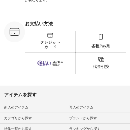
が異なります。
--------------------- ③
#アン
スタッフ：uruma /
#natula
身長160cm ▼スタッ
ン #natulan_
フコメント カジュア
ルなイメージでした
お支払い方法
が、 きれいめにもマ
ッチするという意外
な一面を発見できま
した！ 腰周りが気に
なってスカートをは
くことが多いのです
が、 これなら自然に
体型もカバーしてく
れるので スカート派
の方にもおすすめし
たい一本です。 -----
------------------------
▶️商品詳細やお買い
物は写真のタグをタ
ップ またはプロフィ
アイテムを探す
ール
（@natulan_official）
から 「ナチュラン」
新入荷アイテム
再入荷アイテム
のサイトにアクセス
して 注文番号や商品
カテゴリから探す
ブランドから探す
名を検索してみてく
ださいね。 #lifewear
特集一覧から探す
ランキングから探す
#fashion #natulan #