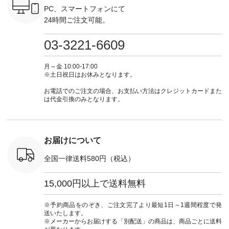
 #日々の
-------------------------
ト #ファッション #
身長155cm ▼スタッ
ブラック 
PC、スマートフォンにて
暮らしを楽
--- ▶️ お買い物は写
ナチュラル #日々の
フコメント 上ほどよ
ブラック 
24時間ご注文可能。
ンプルライ
真のタグをタップ ま
暮らし #暮らしを楽
い厚みのリネンで軽
×ブラック
プルコーデ
たはプロフィール
しむ #シンプルライ
いのに透けないのは
号：MTO
 #パンツ
（@natulan_official）
フ #シンプルコーデ
嬉しいです。 暑い夏
31965 ] ---------------
03-3221-6609
カーゴパン
からどうぞ 「ナチュ
#大人女子 #シャツ #
もこれだったら涼し
-------------- ▶️
ゴパンツコ
ラン」で 注文番号や
シャツコーデ #フリ
く過ごせますね♪ ピ
い物は写
夏コーデ
商品名を検索してみ
ルシャツ #チェック
ンク×ピンクの組み
タップ ま
月～金 10:00-17:00
 #アンプル
てくださいね。
シャツ #チェックシ
合わせにしたかった
ィ
※土日祝日はお休みとなります。
n #ナチュラ
#lifewear #fashion
ャツコーデ #夏コー
ので、 ピンクのボー
（@natulan
official.
#natulan #今日のコ
デ #HEAVENLY #ヘ
ダーをシアーブラウ
からどうぞ 「ナ
お電話でのご注文の場合、お支払い方法はクレジットカードまた
ーデ #コーディネー
ブンリー #natulan #
スのインナーに合わ
ラン」で 
は代金引換のみとなります。
ト #ファッション #
ナチュラン
せてみました。 -----
商品名を
ナチュラル #日々の
#natulan_official.
------------------------
てくだ
暮らし #暮らしを楽
②スタッフ：sk / 身
#lifewear
しむ #シンプルライ
長150cm ▼スタッフ
#natula
フ #シンプルコーデ
コメント ウエストが
ーデ #コ
お届けについて
#大人女子 #ブラウ
ゴムでしっかりと留
ト #ファ
ス #パンツ #コット
まっているので、 安
ナチュラル
全国一律送料580円（税込）
ンリネン #パマナク
心してはくことがで
暮らし #
ロス #パマナ織り #
きます♪ ボトムスが
しむ #シ
セットアップ #涼コ
ちょっと暗い色味な
フ #シン
15,000円以上で送料無料
ーデ #夏コーデ #so
のでトップスは明る
#大人女子
#エスオー #natulan
い色を。 シンプルに
ットコーデ
#ナチュラン
なりすぎないよう
ーコーデ 
※予約商品をのぞき、ご注文完了より最短1日～1週間程度で発
#natulan_official.
に、 ビスチェを重ね
ト #サロ
送いたします。
てトレンド感をプラ
ツ #ボー
※メーカーからお届けする「別配送」の商品は、商品ごとに送料
スしました。 --------
#夏コーデ #