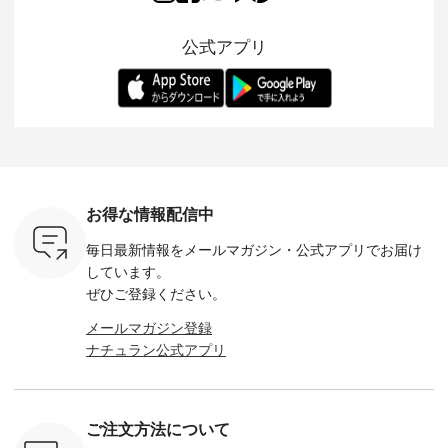
るコットン
ージーテーパードパ
をあしらった襟元が
ツ」 をスタッフが着
えして、 
体的なフォ
ンツをご紹介しま
印象的。 シンプルな
用してみました🌿 身
ンサロペ
公式アプリ
、 カジュ
す。 コットンリネン
装いに、 さりげない
長ごとのサイズ感や
ダープル
らも大人ら
のさらりとした肌ざ
華やぎを添えてくれ
着用感など、 ぜひ参
セットでご
テムです。
わりで、 汗ばむ季節
る一枚です。 モデル
考にしてみてくださ
チュラル
：165cm
にも心地よく、 単品
身長：164cm --------
いね。 ＝＝＝＝＝＝
のサロペッ
------------
でもセットアップで
---------------------
＝＝＝＝＝
ルー・ピ
-----------
も楽しめる2つのア
HEAVENLY -----------
8/10（月）AM9:59ま
ックのプ
----- ■ボ
イテムです。 --------
------------------ ■チ
で🎫 ＼涼しいリネン
を組み合わ
ゴイージー
--------------------- so
ェックシャーリング
服ウィーク開催中⏰
6セット
1,550（税
-------------------------
フリルネックプルオ
／ 対象のリネン
す。 販売は8月10日
ーキ ・ブ
---- ■コットンリネ
ーバー ¥12,650（税
100％アイテムを合
までの期
ベージュ [
ンパナマクロス
込） ・ホワイト×ブ
計5,000円以上ご購
す。 ぜひ
お得な情報配信中
：UNL-
2wayTラインブラウ
ラック ・ネイビー
入いただくと 使える
覧ください。 
------
ス ¥7,590（税込）
・オフ [ 注文番号：
【送料無料】クーポ
身長：160c
毎日最新情報をメールマガジン・
公式アプリでお届け
-------- ▶️
・グレー ・タータン
DLW-263T-30714 ] --
ンをプレゼント中◎
-------------
は写真のタ
チェック ・ナチュラ
-------------------------
＝＝＝＝＝＝＝＝＝
---- &yarn 
しています。
 またはプ
ル ・チャコール [ 注
-- ▶️ お買い物は写真
＝＝ ▼今週の「スタ
---------------
ぜひご登録ください。
ィール
文番号：CSO-263T-
のタグをタップ また
ッフコーディネー
わず決ま
_official）
31348 ] ■コットンリ
はプロフィール
ト」着用アイテム ■
ーT×サロ
メールマガジン登録
チュ
ネンパナマクロス
（@natulan_official）
もっと選べるリネン
ト ¥19,
ナチュラン公式アプリ
注文番号や
イージーテーパード
からどうぞ 「ナチュ
のよくばりパンツ
＜8月10日 
検索してみ
パンツ ¥7,590（税
ラン」で 注文番号や
¥9,900（税込） ・モ
で上記【1
さいね。
込） ・グレー ・タ
商品名を検索してみ
モ ・コーヒー ・ク
タイムセ
 #fashion
ータンチェック ・ナ
てくださいね。
ロマメ [ 注文番号：
・ブルー
n #今日のコ
チュラル ・チャコー
#lifewear #fashion
IIR-262P-29223 ] ----
ル ・ピン
ご注文方法について
ーディネー
ル [ 注文番号：
#natulan #今日のコ
-------------------------
ラル ・ブ
ッション #
CSO-263P-31349 ] -
ーデ #コーディネー
①スタッフ：koishi /
チュラル 