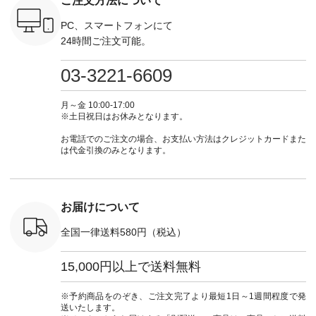
ご注文方法について
----------
aoneco ---------------
ト #ファッション #
252W-22369 ] -------
#natula
枚目
-------------- ■がま口
ナチュラル #日々の
---------------------- ▶️
ーデ #コ
 ■ista-
ロングウォレット
暮らし #暮らしを楽
お買い物は写真のタ
ト #ファ
PC、スマートフォンにて
っと選べるリ
¥19,690（税込） ・
しむ #シンプルライ
グをタップ またはプ
ナチュラル
24時間ご注文可能。
くばりパン
グレージュ ・ブルー
フ #シンプルコーデ
ロフィール
暮らし #
0（税込） [
グリーン ・ミモザイ
#大人女子 #ワンピ
（@natulan_official）
しむ #シ
R-262P-
エロー ・シルエット
ース #デニム #デニ
からどうぞ 「ナチュ
フ #シン
03-3221-6609
ブルー [ 注文番号：
ムワンピ #別注 #夏
ラン」で 注文番号や
#大人女子
 ■so コ
NCO-262C-31607 ]
コーデ #D*g*y #ディ
商品名を検索してみ
ト #フレ
ネンパナマ
■がま口 ミニウォレ
ージーワイ #natulan
てくださいね。
#チェック
月～金 10:00-17:00
wayTライ
ット ¥9,790（税込）
#ナチュラン
#lifewear #fashion
タンチェッ
※土日祝日はお休みとなります。
ラウス
[ 注文番号：NCO-
#natulan_official.
#natulan #今日のコ
#夏コーデ 
税込） [ 注
242C-08057 ] ■ラテ
ーデ #コーディネー
Laulu 
お電話でのご注文の場合、お支払い方法はクレジットカードまた
O-263T-
ィストート
ト #ファッション #
ル #オリ
は代金引換のみとなります。
¥12,980（税込） [
ナチュラル #日々の
ンド #natulan #ナチ
マクロス
注文番号：NCO-
暮らし #暮らしを楽
ュ
テーパード
262B-31610 ] ■キー
しむ #シンプルライ
#natulan_of
,590（税
カバー ¥2,970（税
フ #シンプルコーデ
注文番号：
込） [ 注文番号：
#大人女子 #フォー
お届けについて
-31349 ]
NCO-222C-00150 ] -
マル #ブラックフォ
6枚目＞
-------------------------
ーマル #ジャケット
全国一律送料580円（税込）
 ピンタック
--- ▶️ お買い物は写
#ワンピース #冠婚
ピース
真のタグをタップ ま
葬祭 #Luunamiu #ル
0（税込） [
たはプロフィール
ウナミウ #オリジナ
15,000円以上で送料無料
：MTO-
（@natulan_official）
ルブランド #natulan
] ＜7～
からどうぞ 「ナチュ
#ナチュラン
UNPLE ボ
ラン」で 注文番号や
#natulan_official.
※予約商品をのぞき、ご注文完了より最短1日～1週間程度で発
ゴイージー
商品名を検索してみ
送いたします。