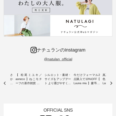
ナチュランのInstagram
@natulan_official
新着をおさ
【 松尾ミユキ／
シルエット・素材・
今だけフォーマル2
真夏から
チュランか
aoneco 】ねこモチ
サイズをアップデー
点購入で10%OFF【
色チェック
したアイテ
ーフの新作雑貨 ・ 8
ト より選びやすく【
Luuna miu 】慶弔両
Laulu
タッフが気
月8日の「世界猫の
D*g*y 】別注リブデ
用ノーカラージャケ
ェックギ
のをピック
日」を前に、 愛らし
ニムワンピース ・
ット ・ 身に纏うだ
ート ・ ゆったりと
s
いネコモチーフのア
心地よく着られるデ
けでほっとする着心
した着心
s NEW
イテムを特集。 ナチ
イリーウェアが人気
地を大切にした フォ
日常着を
L ] //
ュランでも人気の
の 「D*g*y」 より、
ーマル服のオリジナ
ナチュラ
7/26 -
「m.m（松尾ミユ
毎年大人気のナチュ
ルブランド「 Luuna
ルブランド「
OFFICIAL SNS
/ ✨✨ナ
キ）」と
ラン別注 リブデニム
miu 」から、 新たに
Laulu 