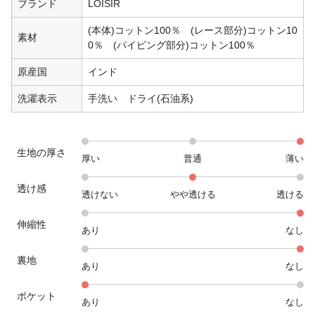
ブランド
LOISIR
(本体)コットン100％ (レース部分)コットン10
素材
0％ (パイピング部分)コットン100％
原産国
インド
洗濯表示
手洗い ドライ(石油系)
生地の厚さ
厚い
普通
薄い
透け感
透けない
やや透ける
透ける
伸縮性
あり
なし
裏地
あり
なし
ポケット
あり
なし