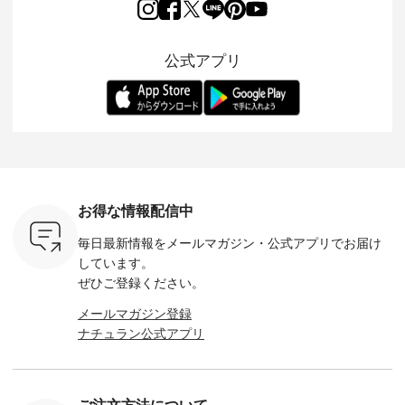
5周年記念
「aoneco」から、
ワンピースが登場。
フォーマルジャケッ
をまたい
月より、
持っているだけで気
シルエットや素材を
トが仲間入り。 ワン
ェックス
円（税込）以
分が上がる バッグや
見直し、 さらに魅力
ピースとのバランス
登場。 真夏にうれし
いただいた
雑貨をご紹介しま
的になったアイテム
を考え、 丈感やシル
い涼やかさ
公式アプリ
人気イラス
す。 -------------------
を 詳しくご紹介いた
エット、着心地まで
先取りで
ー、よしい
---------- 松尾ミユキ
します。 モデル身
丁寧に設計。 特別な
いた色合
ろさん
-------------------------
長：164cm / 着用サ
日を心地よく過ごせ
えたアイテ
ochop2）
---- ■松尾ミユキ
イズ：PLUS ---------
る一着に仕上げまし
しくご紹
し 【第2
シアーバッグ
--------------------
た。 モデル身長：
モデル身長
ン柄コット
¥3,080（税込） ・
D*g*y -----------------
164cm ----------------
-------------
をプレゼン
Momo ・Leo ・
------------ ■リブ使い
------------- Luuna
---- Lintu L
にな
Maron ・Stella [ 注文
デニムワンピース
miu --------------------
-------------
 旅行や帰
番号：EMW-263B-
¥9,680（税込） ・ネ
--------- ■【慶弔両
タータン
ャーなど楽
31376 ] ■松尾ミユ
イビー ・ブラック [
用】ノーカラーフォ
ャザー
を計画され
キ キャットヘアク
注文番号：DCO-
ーマルジャケット
¥9,900
お得な情報配信中
も多いかと
リップ ¥1,320（税
264W-30707 ] -------
¥16,500（税込） [
ッド系 ・
は、
込） ・Noisettes ・
---------------------- ▶️
注文番号：KOA-
[ 注文番
毎日最新情報をメールマガジン・
公式アプリでお届け
のこれから
Pepper ・Chloe [ 注
お買い物は写真のタ
262O-31095 ] ■【慶
263S-27183 ] --
な 涼し気
文番号：EMW-
グをタップ またはプ
弔両用】大切な日の
-------------
しています。
アップやワ
262A-31375 ] ■松尾
ロフィール
ボタンフレアワンピ
お買い物
ぜひご登録ください。
、ブラウス
ミユキ キャットハ
（@natulan_official）
ース ¥18,700（税
グをタップ
！ そし
ンドルマグ ¥
からどうぞ 「ナチュ
込） [ 注文番号：
ロフ
メールマガジン登録
気「よくば
¥1,650（税込） ・
ラン」で 注文番号や
KOA-252W-22368 ]
（@natulan
ナチュラン公式アプリ
」予約販売
Pumpkin ・Noisettes
商品名を検索してみ
■【慶弔両用】大切
からどうぞ 「ナ
トしていま
・Pepper ・Chloe [
てくださいね。
な日のボウタイAラ
ラン」で 
逃しなく！
注文番号：EMW-
#lifewear #fashion
インワンピース
商品名を
------------
262K-31378 ] --------
#natulan #今日のコ
¥18,700（税込） [
てくだ
---------------------
ーデ #コーディネー
注文番号：KOA-
#lifewear