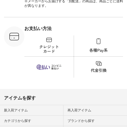
1,550（税
てくださいね。
※メーカーからお届けする「別配送」の商品は、商品ごとに送料
注文番号：
#lifewear #fashion
が異なります。
-18377 ]
#natulan #今日のコ
■Lintu
ーデ #コーディネー
立体フラワー
ト #ファッション #
ラウス
ナチュラル #日々の
税込） [ 注
暮らし #暮らしを楽
お支払い方法
C-263T-
しむ #シンプルライ
フ #シンプルコーデ
商品詳
#大人女子 #猫 #猫グ
い物は写真
ッズ #世界猫の日 #
ップ また
バッグ #財布 #ポー
フィール
チ #マグカップ #猫
_official）
雑貨 #松尾ミユキ
チュラン」
#aoneco #アオネコ
にアクセス
#natulan #ナチュラ
番号や商品
ン #natulan_official.
してみてく
ar
#natulan #
デ #コー
 #ファッ
アイテムを探す
ナチュラル
ン #日々
#暮らしを
新入荷アイテム
再入荷アイテム
シンプルラ
ンプルコー
カテゴリから探す
ブランドから探す
女子 #夏コ