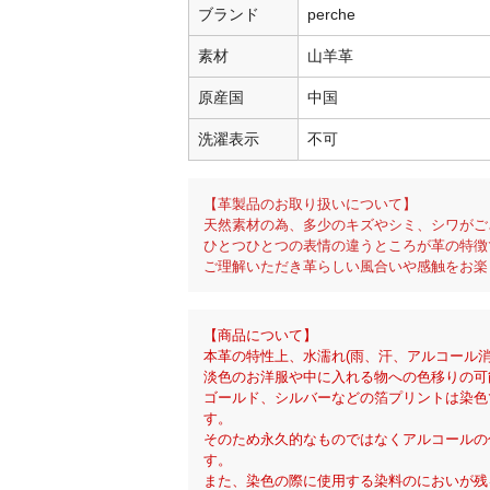
ブランド
perche
素材
山羊革
原産国
中国
洗濯表示
不可
【革製品のお取り扱いについて】
天然素材の為、多少のキズやシミ、シワがご
ひとつひとつの表情の違うところが革の特徴
ご理解いただき革らしい風合いや感触をお楽
【商品について】
本革の特性上、水濡れ(雨、汗、アルコール
淡色のお洋服や中に入れる物への色移りの可
ゴールド、シルバーなどの箔プリントは染色
す。
そのため永久的なものではなくアルコールの
す。
また、染色の際に使用する染料のにおいが残