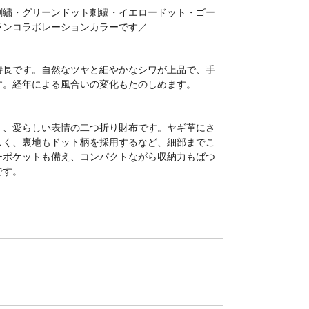
刺繍・グリーンドット刺繍・イエロードット・ゴー
ランコラボレーションカラーです／
特長です。自然なツヤと細やかなシワが上品で、手
す。経年による風合いの変化もたのしめます。
く、愛らしい表情の二つ折り財布です。ヤギ革にさ
しく、裏地もドット柄を採用するなど、細部までこ
ーポケットも備え、コンパクトながら収納力もばつ
です。