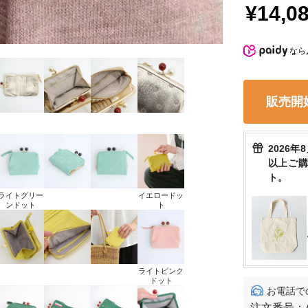
¥14,0
なら
販売開
2026年
以上ご
ト。
ライトグリー
イエロードッ
ンドット
ト
ライトピンク
ドット
お電話で
注文番号：