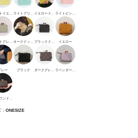
トイエロ
ライトグリー
イエロードッ
ライトピンク
ドット
ンドット
ト
ドット
トグレー
オークドット
ブラックドッ
イエロー
ット刺繍
刺繍
ト刺繍
グレー
ブラック
ダークグレー
ラベンダード
ドット
ット
ウンドッ
ト
ズ：
ONESIZE