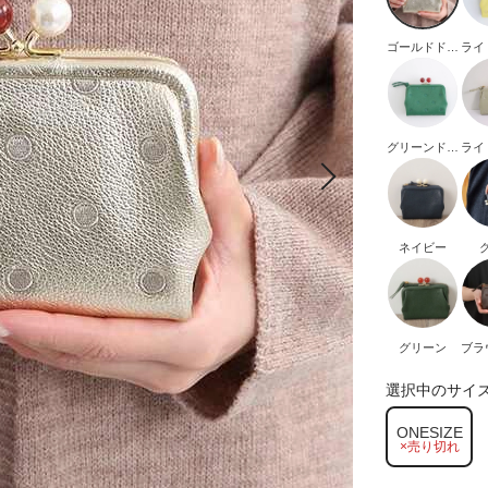
ゴールドドッ
ライ
ト
ー
グリーンドッ
ライ
ト刺繍
ド
ネイビー
グリーン
ブラ
選択中のサイ
ONESIZE
×売り切れ