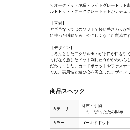
＼オークドット刺繍・ライトグレードット
ルドドット・ダークグレードットがナチュ
【素材】
ヤギ革ならではのソフトで軽い手ざわりが
に持った瞬間から、やさしくなじむ質感で
【デザイン】
ころんとしたアクリル玉のがま口が目を引
りげなく施したドット刺しゅうがかわいら
だわりました。カードポケットやファスナ
ぐん。実用性と遊び心を両立したデザイン
商品スペック
財布・小物
カテゴリ
ミニ/折りたたみ財布
カラー
ゴールドドット