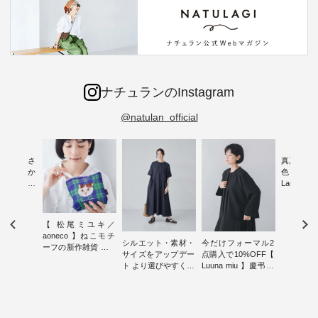
ナチュランのInstagram
@natulan_official
新着をおさ
真夏から
チュランか
色チェック
したアイテ
Laulu
タッフが気
ェックギ
のをピック
ート ・ ゆったりと
s
した着心
【 松尾ミユキ／
s NEW
日常着を
aoneco 】ねこモチ
L ] //
ナチュラ
シルエット・素材・
今だけフォーマル2
ーフの新作雑貨 ・ 8
7/26 -
ルブランド「
サイズをアップデー
点購入で10%OFF【
月8日の「世界猫の
/ ✨✨ナ
Laulu 
ト より選びやすく【
Luuna miu 】慶弔両
日」を前に、 愛らし
5周年記念
をまたい
D*g*y 】別注リブデ
用ノーカラージャケ
いネコモチーフのア
月より、
ェックス
ニムワンピース ・
ット ・ 身に纏うだ
イテムを特集。 ナチ
円（税込）以
登場。 真夏にうれし
心地よく着られるデ
けでほっとする着心
ュランでも人気の
いただいた
い涼やかさ
イリーウェアが人気
地を大切にした フォ
「m.m（松尾ミユ