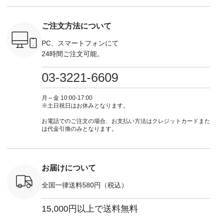
くばりパン
暮らし #
#lifewear #fashion
インワンピース
---------------------
0（税込） [
しむ #シ
#natulan #今日のコ
¥18,700（税込） [
aoneco ---------------
R-262P-
フ #シン
ーデ #コーディネー
注文番号：KOA-
-------------- ■がま口
#大人女子
ご注文方法について
ト #ファッション #
252W-22369 ] -------
ロングウォレット
 ■so コ
ト #フレ
ナチュラル #日々の
---------------------- ▶️
¥19,690（税込） ・
ネンパナマ
#チェック
暮らし #暮らしを楽
お買い物は写真のタ
PC、スマートフォンにて
グレージュ ・ブルー
wayTライ
タンチェッ
しむ #シンプルライ
グをタップ またはプ
グリーン ・ミモザイ
24時間ご注文可能。
ラウス
#夏コーデ 
フ #シンプルコーデ
ロフィール
エロー ・シルエット
税込） [ 注
Laulu 
#大人女子 #ワンピ
（@natulan_official）
ブルー [ 注文番号：
O-263T-
ル #オリ
ース #デニム #デニ
からどうぞ 「ナチュ
03-3221-6609
NCO-262C-31607 ]
ンド #natulan #ナチ
ムワンピ #別注 #夏
ラン」で 注文番号や
■がま口 ミニウォレ
マクロス
ュ
コーデ #D*g*y #ディ
商品名を検索してみ
ット ¥9,790（税込）
テーパード
#natulan_of
ージーワイ #natulan
てくださいね。
月～金 10:00-17:00
[ 注文番号：NCO-
,590（税
#ナチュラン
#lifewear #fashion
※土日祝日はお休みとなります。
242C-08057 ] ■ラテ
注文番号：
#natulan_official.
#natulan #今日のコ
ィストート
-31349 ]
ーデ #コーディネー
お電話でのご注文の場合、お支払い方法はクレジットカードまた
¥12,980（税込） [
6枚目＞
ト #ファッション #
は代金引換のみとなります。
注文番号：NCO-
 ピンタック
ナチュラル #日々の
262B-31610 ] ■キー
ピース
暮らし #暮らしを楽
カバー ¥2,970（税
0（税込） [
しむ #シンプルライ
込） [ 注文番号：
：MTO-
フ #シンプルコーデ
NCO-222C-00150 ] -
] ＜7～
#大人女子 #フォー
お届けについて
-------------------------
UNPLE ボ
マル #ブラックフォ
--- ▶️ お買い物は写
ゴイージー
ーマル #ジャケット
真のタグをタップ ま
全国一律送料580円（税込）
1,550（税
#ワンピース #冠婚
たはプロフィール
注文番号：
葬祭 #Luunamiu #ル
（@natulan_official）
-18377 ]
ウナミウ #オリジナ
15,000円以上で送料無料
からどうぞ 「ナチュ
■Lintu
ルブランド #natulan
ラン」で 注文番号や