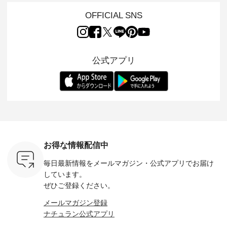
人気イラス
先取りで
の 「D*g*y」 より、
ーマル服のオリジナ
キ）」と
ー、よしい
いた色合
毎年大人気のナチュ
ルブランド「 Luuna
OFFICIAL SNS
「aoneco」から、
ろさん
えたアイテ
ラン別注 リブデニム
miu 」から、 新たに
持っているだけで気
ochop2）
しくご紹
ワンピースが登場。
フォーマルジャケッ
分が上がる バッグや
し 【第2
モデル身長
シルエットや素材を
トが仲間入り。 ワン
雑貨をご紹介しま
ン柄コット
-------------
見直し、 さらに魅力
ピースとのバランス
す。 -------------------
をプレゼン
---- Lintu L
的になったアイテム
を考え、 丈感やシル
---------- 松尾ミユキ
にな
-------------
公式アプリ
を 詳しくご紹介いた
エット、着心地まで
-------------------------
 旅行や帰
タータン
します。 モデル身
丁寧に設計。 特別な
---- ■松尾ミユキ
ャーなど楽
ャザー
長：164cm / 着用サ
日を心地よく過ごせ
シアーバッグ
を計画され
¥9,900
イズ：PLUS ---------
る一着に仕上げまし
¥3,080（税込） ・
も多いかと
ッド系 ・
--------------------
た。 モデル身長：
Momo ・Leo ・
は、
[ 注文番
D*g*y -----------------
164cm ----------------
Maron ・Stella [ 注文
のこれから
263S-27183 ] --
------------ ■リブ使い
------------- Luuna
番号：EMW-263B-
な 涼し気
-------------
デニムワンピース
miu --------------------
31376 ] ■松尾ミユ
アップやワ
お買い物
¥9,680（税込） ・ネ
--------- ■【慶弔両
キ キャットヘアク
、ブラウス
グをタップ
イビー ・ブラック [
用】ノーカラーフォ
リップ ¥1,320（税
！ そし
ロフ
注文番号：DCO-
ーマルジャケット
込） ・Noisettes ・
お得な情報配信中
気「よくば
（@natulan
264W-30707 ] -------
¥16,500（税込） [
Pepper ・Chloe [ 注
」予約販売
からどうぞ 「ナ
---------------------- ▶️
注文番号：KOA-
文番号：EMW-
毎日最新情報をメールマガジン・
公式アプリでお届け
トしていま
ラン」で 
お買い物は写真のタ
262O-31095 ] ■【慶
262A-31375 ] ■松尾
逃しなく！
商品名を
グをタップ またはプ
弔両用】大切な日の
しています。
ミユキ キャットハ
------------
てくだ
ロフィール
ボタンフレアワンピ
ンドルマグ ¥
ぜひご登録ください。
#lifewear
（@natulan_official）
ース ¥18,700（税
¥1,650（税込） ・
----------
#natula
からどうぞ 「ナチュ
込） [ 注文番号：
Pumpkin ・Noisettes
メールマガジン登録
枚目
ーデ #コ
ラン」で 注文番号や
KOA-252W-22368 ]
・Pepper ・Chloe [
 ■ista-
ト #ファ
ナチュラン公式アプリ
商品名を検索してみ
■【慶弔両用】大切
注文番号：EMW-
っと選べるリ
ナチュラル
てくださいね。
な日のボウタイAラ
262K-31378 ] --------