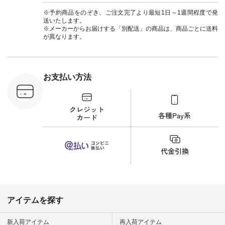
立体フラワー
#ナチュラン
商品名を検索してみ
ラウス
#natulan_official.
※予約商品をのぞき、ご注文完了より最短1日～1週間程度で発
てくださいね。
税込） [ 注
送いたします。
#lifewear #fashion
C-263T-
※メーカーからお届けする「別配送」の商品は、商品ごとに送料
#natulan #今日のコ
が異なります。
ーデ #コーディネー
商品詳
ト #ファッション #
い物は写真
ナチュラル #日々の
ップ また
暮らし #暮らしを楽
フィール
しむ #シンプルライ
_official）
お支払い方法
フ #シンプルコーデ
チュラン」
#大人女子 #猫 #猫グ
にアクセス
ッズ #世界猫の日 #
番号や商品
バッグ #財布 #ポー
してみてく
チ #マグカップ #猫
ar
雑貨 #松尾ミユキ
#natulan #
#aoneco #アオネコ
デ #コー
#natulan #ナチュラ
 #ファッ
ン #natulan_official.
ナチュラル
ン #日々
#暮らしを
シンプルラ
ンプルコー
女子 #夏コ
夏コーデ #
アイテムを探す
#コーデ #
ネン
ficial.
新入荷アイテム
再入荷アイテム