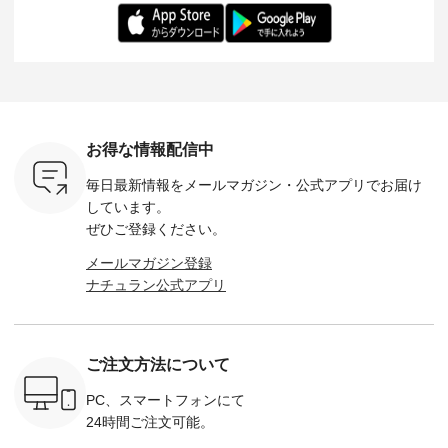
を手に入れ
ちひろさん
アイテムです。 モデ
長：164cm / 着用サ
日を心地
だけのチャ
（@chocochop2）
ル身長：168cm -----
イズ：PLUS ---------
る一着に
ひこの機会
描き下ろし 【第2
------------------------
--------------------
た。 モデル身長：
なく！ ▼
弾】レモン柄コット
&yarn -----------------
D*g*y -----------------
164cm ----------------
荷したカラ
ンバッグをプレゼン
------------ ■コットン
------------ ■リブ使い
---------
色） ・コ
ト中です💓 8月にな
シアーVネックカー
デニムワンピース
miu --------
トマト ・
りました☀ 旅行や帰
ディガン ¥7,500（税
¥9,680（税込） ・ネ
--------- ■【慶弔両
モモ ・グ
省、レジャーなど楽
込） ・スモークブル
イビー ・ブラック [
用】ノー
ー ・スミ
しい予定を計画され
ー ・ブラック ・ネ
注文番号：DCO-
ーマルジ
お得な情報配信中
マメ ・レ
ている方も多いかと
イビー [ 注文番号：
264W-30707 ] -------
¥16,50
ルーベリー
思います🌿 今週は、
GRE-263T-30614 ] -
---------------------- ▶️
注文番号
毎日最新情報をメールマガジン・
公式アプリでお届け
----
暑さ本番のこれから
-------------------------
お買い物は写真のタ
262O-31095 
--------
にぴったりな 涼し気
--- ▶️ お買い物は写
グをタップ またはプ
弔両用】
しています。
-------------
なセットアップやワ
真のタグをタップ ま
ロフィール
ボタンフ
ぜひご登録ください。
っと
ンピース、ブラウス
たはプロフィール
（@natulan_official）
ース ¥18
ネンのよく
などが新登場！ そし
（@natulan_official）
からどうぞ 「ナチュ
込） [ 
メールマガジン登録
パンツ
て、大人気「よくば
からどうぞ 「ナチュ
ラン」で 注文番号や
KOA-252W
ナチュラン公式アプリ
込） [ 注
りパンツ」予約販売
ラン」で 注文番号や
商品名を検索してみ
■【慶弔
R-262P-
がスタートしていま
商品名を検索してみ
てくださいね。
な日のボ
す♪ お見逃しなく！
てくださいね。
#lifewear #fashion
インワ
 お買
-------------------------
#lifewear #fashion
#natulan #今日のコ
¥18,70
真のタグを
---- 今週のご紹介ア
#natulan #今日のコ
ーデ #コーディネー
注文番号
ご注文方法について
たはプロフ
イテム ----------------
ーデ #コーディネー
ト #ファッション #
252W-22369 ] -
ール
------------- ＜1枚目
ト #ファッション #
ナチュラル #日々の
--------------
_official）
右・2枚目＞ ■ista-
ナチュラル #日々の
暮らし #暮らしを楽
お買い物
PC、スマートフォンにて
チュ
ire もっと選べるリ
暮らし #暮らしを楽
しむ #シンプルライ
グをタップ
24時間ご注文可能。
注文番号や
ネンのよくばりパン
しむ #シンプルライ
フ #シンプルコーデ
ロフ
検索してみ
ツ ¥9,900（税込） [
フ #シンプルコーデ
#大人女子 #ワンピ
（@natulan