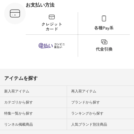
¥8,800（税込） [ 注
お支払い方法
文番号：YCC-263T-
30689 ] ---------------
-------------- ▶️商品詳
細やお買い物は写真
のタグをタップ また
はプロフィール
（@natulan_official）
から 「ナチュラン」
のサイトにアクセス
して 注文番号や商品
名を検索してみてく
ださいね。 #lifewear
#fashion #natulan #
今日のコーデ #コー
ディネート #ファッ
アイテムを探す
ション #ナチュラル
#ナチュラン #日々
の暮らし #暮らしを
新入荷アイテム
再入荷アイテム
楽しむ #シンプルラ
イフ #シンプルコー
カテゴリから探す
ブランドから探す
デ #大人女子 #夏コ
ーデ #真夏コーデ #
特集一覧から探す
ランキングから探す
暑さ対策 #コーデ #
リネン
#natulan_official.
リンネル掲載商品
人気ブランド別注商品