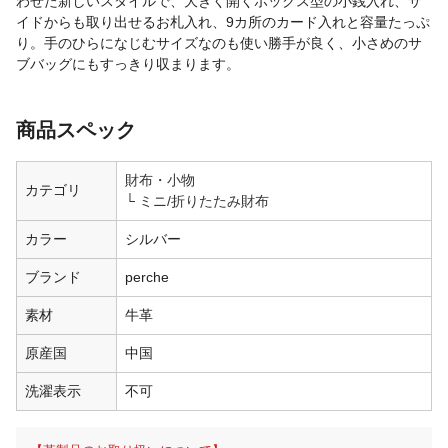
わせた新しいスタイルで、大きく開くボックス型の小銭入れ、サ
イドからも取り出せるお札入れ、9カ所のカード入れと容量たっぷ
り。手のひらになじむサイズなのも使い勝手が良く、小さめのサ
ブバッグにもすっきり収まります。
商品スペック
財布・小物
カテゴリ
ミニ/折りたたみ財布
カラー
シルバー
ブランド
perche
素材
牛革
原産国
中国
洗濯表示
不可