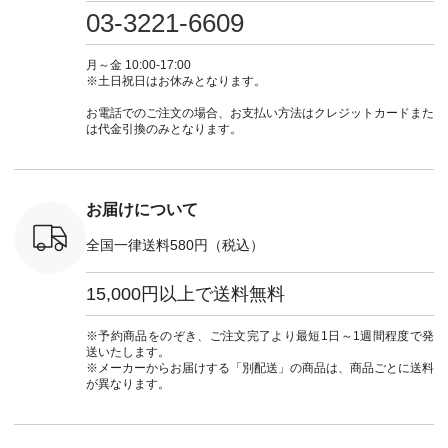
さいね。
注文番号：IIR-262P-
#大人女子 #カーデ
ース #デニム #デニ
からどうぞ 「ナ
03-3221-6609
 #fashion
29223 ] ＜1枚目左・
ィガン #羽織り #シ
ムワンピ #別注 #夏
ラン」で 
n #今日のコ
3～4枚目＞ ■so コ
アーカーデ #コット
コーデ #D*g*y #ディ
商品名を
ーディネー
ットンリネンパナマ
ン #夏の羽織 #夏コ
ージーワイ #natulan
てくだ
月～金 10:00-17:00
ッション #
クロス 2wayTライ
ーデ #andyarn #アン
#ナチュラン
#lifewear
※土日祝日はお休みとなります。
 #日々の
ンブラウス
ドヤーン #オリジナ
#natulan_official.
#natula
暮らしを楽
¥7,590（税込） [ 注
ルブランド #natulan
ーデ #コ
お電話でのご注文の場合、お支払い方法はクレジットカードまた
ンプルライ
文番号：CSO-263T-
#ナチュラン
ト #ファ
は代金引換のみとなります。
プルコーデ
31348 ] コットンリ
#natulan_official.
ナチュラル
#パンツ #
ネンパナマクロス
暮らし #
ツ #よく
イージーテーパード
しむ #シ
 #テーパ
パンツ ¥7,590（税
フ #シン
 #限定カ
込） [ 注文番号：
#大人女子
お届けについて
荷 #15周
CSO-263P-31349 ]
マル #ブ
#夏コーデ
＜5～6枚目＞
ーマル #
全国一律送料580円（税込）
re #イスタイ
■&yarn ピンタック
#ワンピー
#natulan
ワンピース
葬祭 #Luu
ュラン
¥12,900（税込） [
ウナミウ 
15,000円以上で送料無料
ficial.
注文番号：MTO-
ルブランド #natu
263W-29752 ] ＜7～
#ナチ
8枚目＞ ■UNPLE ボ
#natulan_of
※予約商品をのぞき、ご注文完了より最短1日～1週間程度で発
ールカーゴイージー
送いたします。
パンツ ¥11,550（税
※メーカーからお届けする「別配送」の商品は、商品ごとに送料
込） [ 注文番号：
が異なります。
UNL-254P-18377 ]
＜9枚目＞ ■Lintu
Laulu 立体フラワー
刺繍ブラウス