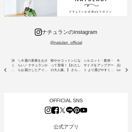
ナチュランのInstagram
@natulan_official
ー再入荷決
＼今週の新着をおさ
軽やかコットンにな
シルエット・素材・
今だけフ
-ire | よく
らい／ ナチュランか
って登場！【わたし
サイズをアップデー
点購入で1
ツ】予約販
らお届けしたアイテ
の大人服。】 さらり
ト より選びやすく【
Luuna m
ムから スタッフが気
と涼し気なシアーカ
D*g*y 】別注リブデ
用ノーカ
もに大きな
になるものをピック
ーディガン ・ 人気
ニムワンピース ・
ット ・ 身に纏うだ
だき、 一
アップ👆 ・ [ This
のシアーカーディガ
心地よく着られるデ
けでほっ
は早々に完
week's NEW
ンが軽くて、 お手入
イリーウェアが人気
地を大切に
 15周年
ARRIVAL ] //
れも簡単なコットン
の 「D*g*y」 より、
ーマル服
くばりパン
2026/07/26 -
素材になりました。
毎年大人気のナチュ
ルブランド「
OFFICIAL SNS
2026/08/01 // ✨✨ナ
ほんのり透ける生地
ラン別注 リブデニム
miu 」か
き、 この
チュラン15周年記念
が、女性らしさを演
ワンピースが登場。
フォーマ
の再入荷が
✨✨ 8月より、
出し、 羽織るだけで
シルエットや素材を
トが仲間入り
。 今回
12,000円（税込）以
今年らしい装いに。
見直し、 さらに魅力
ピースと
10色のカ
上ご購入いただいた
レイヤードスタイル
的になったアイテム
を考え、 
公式アプリ
改めて詳し
お客様へ 人気イラス
が楽しめて、 季節の
を 詳しくご紹介いた
エット、
ます。 限
トレーター、よしい
変わり目に重宝する
します。 モデル身
丁寧に設計。 