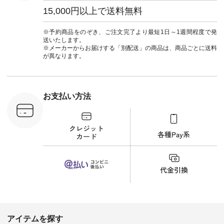
0（税込） [
たはプロフィール
ウナミウ #オリジナ
15,000円以上で送料無料
：MTO-
（@natulan_official）
ルブランド #natulan
] ＜7～
からどうぞ 「ナチュ
#ナチュラン
UNPLE ボ
ラン」で 注文番号や
#natulan_official.
※予約商品をのぞき、ご注文完了より最短1日～1週間程度で発
ゴイージー
商品名を検索してみ
送いたします。
1,550（税
てくださいね。
※メーカーからお届けする「別配送」の商品は、商品ごとに送料
注文番号：
#lifewear #fashion
が異なります。
-18377 ]
#natulan #今日のコ
■Lintu
ーデ #コーディネー
立体フラワー
ト #ファッション #
ラウス
ナチュラル #日々の
税込） [ 注
暮らし #暮らしを楽
お支払い方法
C-263T-
しむ #シンプルライ
フ #シンプルコーデ
商品詳
#大人女子 #猫 #猫グ
い物は写真
ッズ #世界猫の日 #
ップ また
バッグ #財布 #ポー
フィール
チ #マグカップ #猫
_official）
雑貨 #松尾ミユキ
チュラン」
#aoneco #アオネコ
にアクセス
#natulan #ナチュラ
番号や商品
ン #natulan_official.
してみてく
ar
#natulan #
デ #コー
 #ファッ
アイテムを探す
ナチュラル