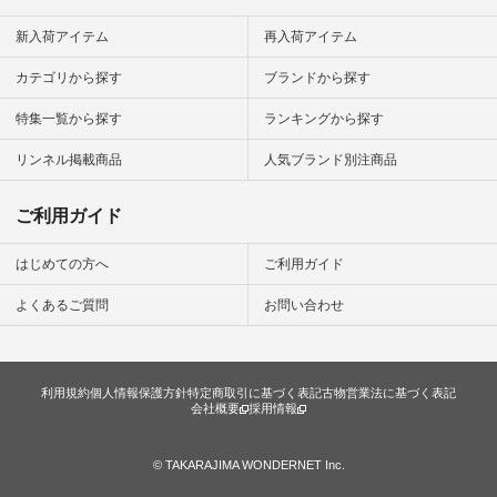
ン #日々
#暮らしを
新入荷アイテム
再入荷アイテム
シンプルラ
ンプルコー
カテゴリから探す
ブランドから探す
女子 #夏コ
夏コーデ #
特集一覧から探す
ランキングから探す
#コーデ #
ネン
ficial.
リンネル掲載商品
人気ブランド別注商品
ご利用ガイド
はじめての方へ
ご利用ガイド
よくあるご質問
お問い合わせ
利用規約
個人情報保護方針
特定商取引に基づく表記
古物営業法に基づく表記
会社概要
採用情報
© TAKARAJIMA WONDERNET Inc.