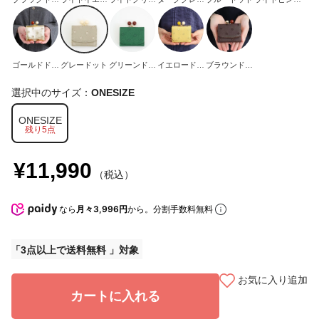
ト
ードット
ンドット
ドット
ドット
ゴールドドッ
グレードット
グリーンドッ
イエロードッ
ブラウンドッ
ト
ト
ト
ト
選択中のサイズ：
ONESIZE
ONESIZE
残り5点
¥11,990
（税込）
なら
月々3,996円
から。分割手数料無料
3点以上で送料無料
お気に入り追加
カートに入れる