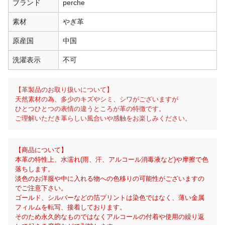
ブランド
perche
素材
やぎ革
原産国
中国
洗濯表示
不可
【革製品のお取り扱いについて】
天然素材の為、多少のキズやシミ、シワがございますが
ひとつひとつの表情の違うところが革の特徴です。
ご理解いただき革らしい風合いや感触をお楽しみください。
【商品について】
本革の特性上、水濡れ(雨、汗、アルコール消毒液など)や摩擦で色
落ちします。
淡色のお洋服や中に入れる物への色移りの可能性がございますの
でご注意下さい。
ゴールド、シルバーなどの箔プリントは染色ではなく、薄い金属
フィルムを転写、接着しております。
そのため永久的なものではなくアルコールの付着や使用の繰り返