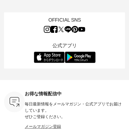
s
いネコモチーフのア
心地よく着られるデ
けでほっとする着心
した着心
s NEW
イテムを特集。 ナチ
イリーウェアが人気
地を大切にした フォ
日常着を
L ] //
ュランでも人気の
の 「D*g*y」 より、
ーマル服のオリジナ
ナチュラ
7/26 -
「m.m（松尾ミユ
毎年大人気のナチュ
ルブランド「 Luuna
ルブランド「
OFFICIAL SNS
/ ✨✨ナ
キ）」と
ラン別注 リブデニム
miu 」から、 新たに
Laulu 
5周年記念
「aoneco」から、
ワンピースが登場。
フォーマルジャケッ
をまたい
月より、
持っているだけで気
シルエットや素材を
トが仲間入り。 ワン
ェックス
円（税込）以
分が上がる バッグや
見直し、 さらに魅力
ピースとのバランス
登場。 真夏にうれし
いただいた
雑貨をご紹介しま
的になったアイテム
を考え、 丈感やシル
い涼やかさ
公式アプリ
人気イラス
す。 -------------------
を 詳しくご紹介いた
エット、着心地まで
先取りで
ー、よしい
---------- 松尾ミユキ
します。 モデル身
丁寧に設計。 特別な
いた色合
ろさん
-------------------------
長：164cm / 着用サ
日を心地よく過ごせ
えたアイテ
ochop2）
---- ■松尾ミユキ
イズ：PLUS ---------
る一着に仕上げまし
しくご紹
し 【第2
シアーバッグ
--------------------
た。 モデル身長：
モデル身長
ン柄コット
¥3,080（税込） ・
D*g*y -----------------
164cm ----------------
-------------
をプレゼン
Momo ・Leo ・
------------ ■リブ使い
------------- Luuna
---- Lintu L
にな
Maron ・Stella [ 注文
デニムワンピース
miu --------------------
-------------
 旅行や帰
番号：EMW-263B-
¥9,680（税込） ・ネ
--------- ■【慶弔両
タータン
ャーなど楽
31376 ] ■松尾ミユ
イビー ・ブラック [
用】ノーカラーフォ
ャザー
を計画され
キ キャットヘアク
注文番号：DCO-
ーマルジャケット
¥9,900
お得な情報配信中
も多いかと
リップ ¥1,320（税
264W-30707 ] -------
¥16,500（税込） [
ッド系 ・
は、
込） ・Noisettes ・
---------------------- ▶️
注文番号：KOA-
[ 注文番
毎日最新情報をメールマガジン・
公式アプリでお届け
のこれから
Pepper ・Chloe [ 注
お買い物は写真のタ
262O-31095 ] ■【慶
263S-27183 ] --
な 涼し気
文番号：EMW-
グをタップ またはプ
弔両用】大切な日の
-------------
しています。
アップやワ
262A-31375 ] ■松尾
ロフィール
ボタンフレアワンピ
お買い物
ぜひご登録ください。
、ブラウス
ミユキ キャットハ
（@natulan_official）
ース ¥18,700（税
グをタップ
！ そし
ンドルマグ ¥
からどうぞ 「ナチュ
込） [ 注文番号：
ロフ
メールマガジン登録
気「よくば
¥1,650（税込） ・
ラン」で 注文番号や
KOA-252W-22368 ]
（@natulan