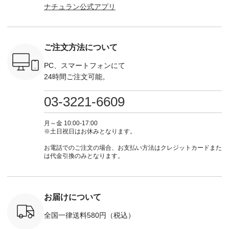
ナチュラン公式アプリ
」予約販売
Pumpkin ・Noisettes
商品名を検索してみ
■【慶弔両用】大切
からどうぞ 「ナ
トしていま
・Pepper ・Chloe [
てくださいね。
な日のボウタイAラ
ラン」で 
逃しなく！
注文番号：EMW-
#lifewear #fashion
インワンピース
商品名を
------------
262K-31378 ] --------
#natulan #今日のコ
¥18,700（税込） [
てくだ
---------------------
ーデ #コーディネー
注文番号：KOA-
#lifewear
ご注文方法について
----------
aoneco ---------------
ト #ファッション #
252W-22369 ] -------
#natula
枚目
-------------- ■がま口
ナチュラル #日々の
---------------------- ▶️
ーデ #コ
 ■ista-
ロングウォレット
暮らし #暮らしを楽
お買い物は写真のタ
ト #ファ
PC、スマートフォンにて
っと選べるリ
¥19,690（税込） ・
しむ #シンプルライ
グをタップ またはプ
ナチュラル
24時間ご注文可能。
くばりパン
グレージュ ・ブルー
フ #シンプルコーデ
ロフィール
暮らし #
0（税込） [
グリーン ・ミモザイ
#大人女子 #ワンピ
（@natulan_official）
しむ #シ
R-262P-
エロー ・シルエット
ース #デニム #デニ
からどうぞ 「ナチュ
フ #シン
03-3221-6609
ブルー [ 注文番号：
ムワンピ #別注 #夏
ラン」で 注文番号や
#大人女子
 ■so コ
NCO-262C-31607 ]
コーデ #D*g*y #ディ
商品名を検索してみ
ト #フレ
ネンパナマ
■がま口 ミニウォレ
ージーワイ #natulan
てくださいね。
#チェック
月～金 10:00-17:00
wayTライ
ット ¥9,790（税込）
#ナチュラン
#lifewear #fashion
タンチェッ
※土日祝日はお休みとなります。
ラウス
[ 注文番号：NCO-
#natulan_official.
#natulan #今日のコ
#夏コーデ 
税込） [ 注
242C-08057 ] ■ラテ
ーデ #コーディネー
Laulu 
お電話でのご注文の場合、お支払い方法はクレジットカードまた
O-263T-
ィストート
ト #ファッション #
ル #オリ
は代金引換のみとなります。
¥12,980（税込） [
ナチュラル #日々の
ンド #natulan #ナチ
マクロス
注文番号：NCO-
暮らし #暮らしを楽
ュ
テーパード
262B-31610 ] ■キー
しむ #シンプルライ
#natulan_of
,590（税
カバー ¥2,970（税
フ #シンプルコーデ
注文番号：
込） [ 注文番号：
#大人女子 #フォー
お届けについて
-31349 ]
NCO-222C-00150 ] -
マル #ブラックフォ
6枚目＞
-------------------------
ーマル #ジャケット
全国一律送料580円（税込）
 ピンタック
--- ▶️ お買い物は写
#ワンピース #冠婚
ピース
真のタグをタップ ま
葬祭 #Luunamiu #ル