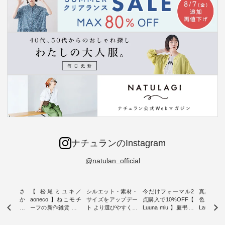
ナチュランのInstagram
@natulan_official
新着をおさ
【 松尾ミユキ／
シルエット・素材・
今だけフォーマル2
真夏から
チュランか
aoneco 】ねこモチ
サイズをアップデー
点購入で10%OFF【
色チェック
したアイテ
ーフの新作雑貨 ・ 8
ト より選びやすく【
Luuna miu 】慶弔両
Laulu
タッフが気
月8日の「世界猫の
D*g*y 】別注リブデ
用ノーカラージャケ
ェックギ
のをピック
日」を前に、 愛らし
ニムワンピース ・
ット ・ 身に纏うだ
ート ・ ゆったりと