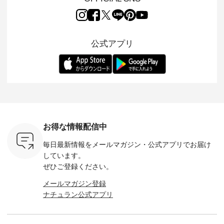
2026/08/01 // ✨✨ナ
ほんのり透ける生地
ラン別注 リブデニム
miu 」か
き、 この
チュラン15周年記念
が、女性らしさを演
ワンピースが登場。
フォーマ
の再入荷が
✨✨ 8月より、
出し、 羽織るだけで
シルエットや素材を
トが仲間入り
。 今回
12,000円（税込）以
今年らしい装いに。
見直し、 さらに魅力
ピースと
10色のカ
上ご購入いただいた
レイヤードスタイル
的になったアイテム
を考え、 
公式アプリ
改めて詳し
お客様へ 人気イラス
が楽しめて、 季節の
を 詳しくご紹介いた
エット、
ます。 限
トレーター、よしい
変わり目に重宝する
します。 モデル身
丁寧に設計。 
を手に入れ
ちひろさん
アイテムです。 モデ
長：164cm / 着用サ
日を心地
だけのチャ
（@chocochop2）
ル身長：168cm -----
イズ：PLUS ---------
る一着に
ひこの機会
描き下ろし 【第2
------------------------
--------------------
た。 モデル身長：
なく！ ▼
弾】レモン柄コット
&yarn -----------------
D*g*y -----------------
164cm ----------------
荷したカラ
ンバッグをプレゼン
------------ ■コットン
------------ ■リブ使い
---------
色） ・コ
ト中です💓 8月にな
シアーVネックカー
デニムワンピース
miu --------
トマト ・
りました☀ 旅行や帰
ディガン ¥7,500（税
¥9,680（税込） ・ネ
--------- ■【慶弔両
モモ ・グ
省、レジャーなど楽
込） ・スモークブル
イビー ・ブラック [
用】ノー
ー ・スミ
しい予定を計画され
ー ・ブラック ・ネ
注文番号：DCO-
ーマルジ
お得な情報配信中
マメ ・レ
ている方も多いかと
イビー [ 注文番号：
264W-30707 ] -------
¥16,50
ルーベリー
思います🌿 今週は、
GRE-263T-30614 ] -
---------------------- ▶️
注文番号
毎日最新情報をメールマガジン・
公式アプリでお届け
----
暑さ本番のこれから
-------------------------
お買い物は写真のタ
262O-31095 
--------
にぴったりな 涼し気
--- ▶️ お買い物は写
グをタップ またはプ
弔両用】
しています。
-------------
なセットアップやワ
真のタグをタップ ま
ロフィール
ボタンフ
ぜひご登録ください。
っと
ンピース、ブラウス
たはプロフィール
（@natulan_official）
ース ¥18
ネンのよく
などが新登場！ そし
（@natulan_official）
からどうぞ 「ナチュ
込） [ 
メールマガジン登録
パンツ
て、大人気「よくば
からどうぞ 「ナチュ
ラン」で 注文番号や
KOA-252W
ナチュラン公式アプリ
込） [ 注
りパンツ」予約販売
ラン」で 注文番号や
商品名を検索してみ
■【慶弔
R-262P-
がスタートしていま
商品名を検索してみ
てくださいね。
な日のボ
す♪ お見逃しなく！
てくださいね。
#lifewear #fashion
インワ
 お買
-------------------------
#lifewear #fashion
#natulan #今日のコ
¥18,70