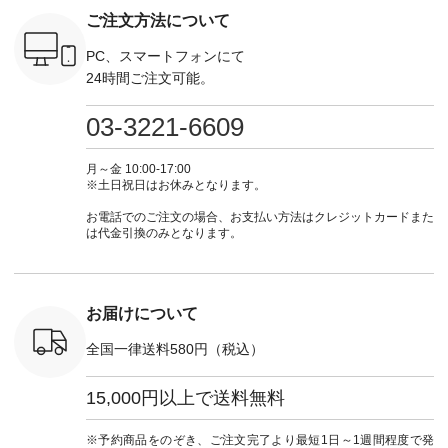
真のタグを
---- 今週のご紹介ア
#natulan #今日のコ
ーデ #コーディネー
注文番号
ご注文方法について
たはプロフ
イテム ----------------
ーデ #コーディネー
ト #ファッション #
252W-22369 ] -
ール
------------- ＜1枚目
ト #ファッション #
ナチュラル #日々の
--------------
_official）
右・2枚目＞ ■ista-
ナチュラル #日々の
暮らし #暮らしを楽
お買い物
PC、スマートフォンにて
チュ
ire もっと選べるリ
暮らし #暮らしを楽
しむ #シンプルライ
グをタップ
24時間ご注文可能。
注文番号や
ネンのよくばりパン
しむ #シンプルライ
フ #シンプルコーデ
ロフ
検索してみ
ツ ¥9,900（税込） [
フ #シンプルコーデ
#大人女子 #ワンピ
（@natulan
さいね。
注文番号：IIR-262P-
#大人女子 #カーデ
ース #デニム #デニ
からどうぞ 「ナ
03-3221-6609
 #fashion
29223 ] ＜1枚目左・
ィガン #羽織り #シ
ムワンピ #別注 #夏
ラン」で 
n #今日のコ
3～4枚目＞ ■so コ
アーカーデ #コット
コーデ #D*g*y #ディ
商品名を
ーディネー
ットンリネンパナマ
ン #夏の羽織 #夏コ
ージーワイ #natulan
てくだ
月～金 10:00-17:00
ッション #
クロス 2wayTライ
ーデ #andyarn #アン
#ナチュラン
#lifewear
※土日祝日はお休みとなります。
 #日々の
ンブラウス
ドヤーン #オリジナ
#natulan_official.
#natula
暮らしを楽
¥7,590（税込） [ 注
ルブランド #natulan
ーデ #コ
お電話でのご注文の場合、お支払い方法はクレジットカードまた
ンプルライ
文番号：CSO-263T-
#ナチュラン
ト #ファ
は代金引換のみとなります。
プルコーデ
31348 ] コットンリ
#natulan_official.
ナチュラル
#パンツ #
ネンパナマクロス
暮らし #
ツ #よく
イージーテーパード
しむ #シ
 #テーパ
パンツ ¥7,590（税
フ #シン
 #限定カ
込） [ 注文番号：
#大人女子
お届けについて
荷 #15周
CSO-263P-31349 ]
マル #ブ
#夏コーデ
＜5～6枚目＞
ーマル #
全国一律送料580円（税込）
re #イスタイ
■&yarn ピンタック
#ワンピー
#natulan
ワンピース
葬祭 #Luu
ュラン
¥12,900（税込） [
ウナミウ 
15,000円以上で送料無料
ficial.
注文番号：MTO-
ルブランド #natu
263W-29752 ] ＜7～
#ナチ
8枚目＞ ■UNPLE ボ
#natulan_of
※予約商品をのぞき、ご注文完了より最短1日～1週間程度で発