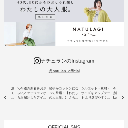
ナチュランのInstagram
@natulan_official
ー再入荷決
＼今週の新着をおさ
軽やかコットンにな
シルエット・素材・
今だけフ
-ire | よく
らい／ ナチュランか
って登場！【わたし
サイズをアップデー
点購入で1
ツ】予約販
らお届けしたアイテ
の大人服。】 さらり
ト より選びやすく【
Luuna m
ムから スタッフが気
と涼し気なシアーカ
D*g*y 】別注リブデ
用ノーカ
もに大きな
になるものをピック
ーディガン ・ 人気
ニムワンピース ・
ット ・ 身に纏うだ
だき、 一
アップ👆 ・ [ This
のシアーカーディガ
心地よく着られるデ
けでほっ
は早々に完
week's NEW
ンが軽くて、 お手入
イリーウェアが人気
地を大切に
 15周年
ARRIVAL ] //
れも簡単なコットン
の 「D*g*y」 より、
ーマル服
くばりパン
2026/07/26 -
素材になりました。
毎年大人気のナチュ
ルブランド「
OFFICIAL SNS