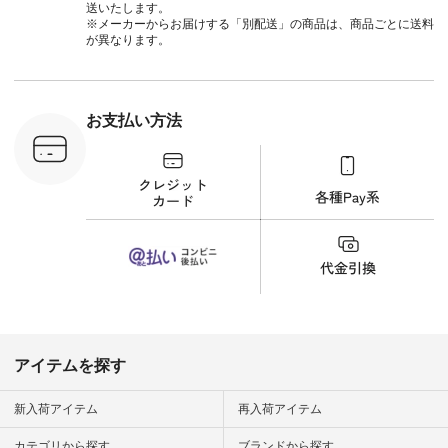
ールカーゴイージー
送いたします。
パンツ ¥11,550（税
※メーカーからお届けする「別配送」の商品は、商品ごとに送料
込） [ 注文番号：
が異なります。
UNL-254P-18377 ]
＜9枚目＞ ■Lintu
Laulu 立体フラワー
刺繍ブラウス
¥8,800（税込） [ 注
お支払い方法
文番号：YCC-263T-
30689 ] ---------------
-------------- ▶️商品詳
細やお買い物は写真
のタグをタップ また
はプロフィール
（@natulan_official）
から 「ナチュラン」
のサイトにアクセス
して 注文番号や商品
名を検索してみてく
ださいね。 #lifewear
#fashion #natulan #
今日のコーデ #コー
ディネート #ファッ
アイテムを探す
ション #ナチュラル
#ナチュラン #日々
の暮らし #暮らしを
新入荷アイテム
再入荷アイテム
楽しむ #シンプルラ
イフ #シンプルコー
カテゴリから探す
ブランドから探す