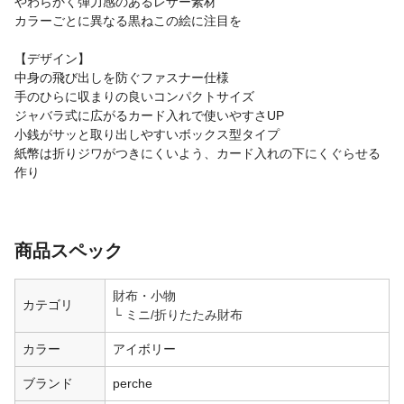
やわらかく弾力感のあるレザー素材
カラーごとに異なる黒ねこの絵に注目を
【デザイン】
中身の飛び出しを防ぐファスナー仕様
手のひらに収まりの良いコンパクトサイズ
ジャバラ式に広がるカード入れで使いやすさUP
小銭がサッと取り出しやすいボックス型タイプ
紙幣は折りジワがつきにくいよう、カード入れの下にくぐらせる
作り
商品スペック
財布・小物
カテゴリ
ミニ/折りたたみ財布
カラー
アイボリー
ブランド
perche