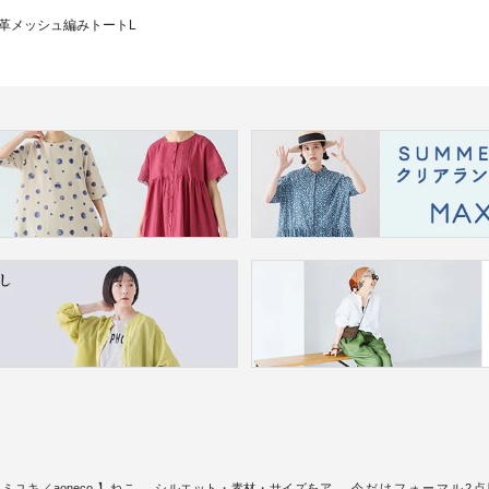
革メッシュ編みトートL
ミユキ／aoneco 】ねこ
シルエット・素材・サイズをア
今だけフォーマル2点