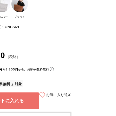
ルバー
ブラウン
ズ：
ONESIZE
00
（税込）
月々8,800円
から。分割手数料無料
料無料
お気に入り追加
ートに入れる