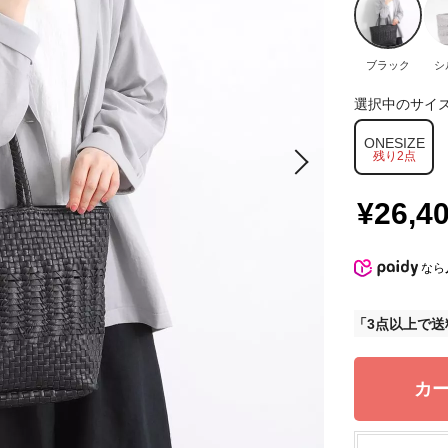
ブラック
シ
選択中のサイ
ONESIZE
残り2点
¥26,4
なら
3点以上で送
カ