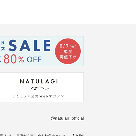
@natulan_official
購入で
真夏から楽しめる秋色チェック
【 HEAVENLY 】軽やかに華や
今週