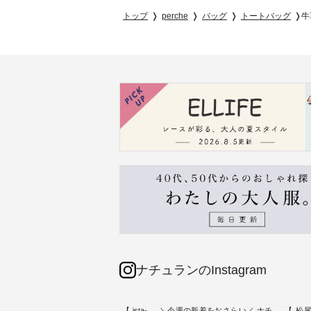
トップ
perche
バッグ
トートバッグ
牛
ナチュランのInstagram
素材【
人気カラー再入荷決定！【 ista-
＼今週の新着をおさらい／ ナチ
【 松尾