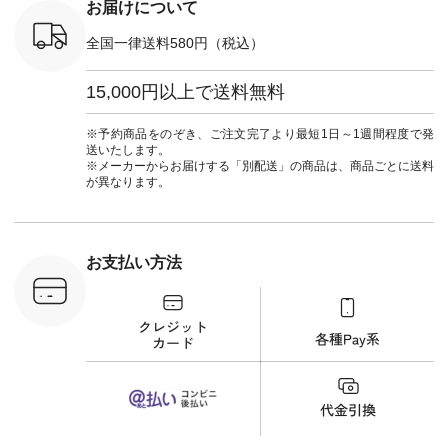
注文番号：
#大人女子 #フォー
お届けについて
00150 ] -
マル #ブラックフォ
------------
ーマル #ジャケット
全国一律送料580円（税込）
#ワンピース #冠婚
タップ ま
葬祭 #Luunamiu #ル
フィール
ウナミウ #オリジナ
15,000円以上で送料無料
_official）
ルブランド #natulan
チュ
#ナチュラン
注文番号や
#natulan_official.
※予約商品をのぞき、ご注文完了より最短1日～1週間程度で発
検索してみ
送いたします。
さいね。
※メーカーからお届けする「別配送」の商品は、商品ごとに送料
 #fashion
が異なります。
n #今日のコ
ーディネー
ッション #
 #日々の
暮らしを楽
お支払い方法
ンプルライ
プルコーデ
#猫 #猫グ
界猫の日 #
財布 #ポー
カップ #猫
松尾ミユキ
o #アオネコ
n #ナチュラ
official.