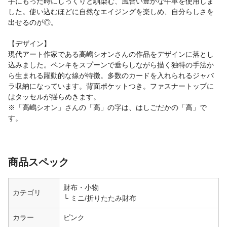
手にもった時にしっくりと馴染む、風合い豊かな牛革を使用しま
した。使い込むほどに自然なエイジングを楽しめ、自分らしさを
出せるのが◎。
【デザイン】
現代アート作家である高嶋シオンさんの作品をデザインに落とし
込みました。ペンキをスプーンで垂らしながら描く独特の手法か
ら生まれる躍動的な線が特徴。多数のカードを入れられるジャバ
ラ収納になっています。背面ポケットつき。ファスナートップに
はタッセルが揺らめきます。
※「高嶋シオン」さんの「高」の字は、はしごだかの「高」で
す。
商品スペック
財布・小物
カテゴリ
ミニ/折りたたみ財布
カラー
ピンク