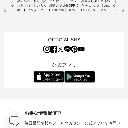
ミユキ／
夏の風にふわりと揺
今だけフォーマル2
真夏から楽しめる秋
【 HEAV
 】ねこモチ
れる【わたしの大人
点購入で10%OFF【
色チェック【Lintu
やかに華
雑貨 ・ 8
服。】 ピンタックワ
Luuna miu 】慶弔両
Laulu】タータンチ
ルネック
「世界猫の
ンピース ・ 軽やか
用ノーカラージャケ
ェックギャザースカ
ー ・ 天然素材を生
、 愛らし
なワンピーススタイ
ット ・ 身に纏うだ
ート ・ ゆったりと
かしたナ
チーフのア
ルを楽しめるのは、
けでほっとする着心
した着心地の大人の
タイル
。 ナチ
夏のおしゃれの醍醐
地を大切にした フォ
日常着を提案する、
「HEAV
も人気の
味。 今回ご紹介する
ーマル服のオリジナ
ナチュランオリジナ
ら、 新作
（松尾ミユ
のは 袖を通すだけで
ルブランド「 Luuna
ルブランド「 Lintu
ーが届きま
OFFICIAL SNS
」と
ちょっとひんやり、
miu 」から、 新たに
Laulu 」から、 季節
んのり透
co」から、
見た目にも涼し気な
フォーマルジャケッ
をまたいで穿けるチ
涼やかな生
るだけで気
ワンピース。 日常か
トが仲間入り。 ワン
ェックスカートが新
んわりと
 バッグや
ら夏休みのお出かけ
ピースとのバランス
登場。 真夏にうれし
をあしら
紹介しま
まで、 暑い夏にぴっ
を考え、 丈感やシル
い涼やかさと、 秋を
印象的。 
公式アプリ
たりの新作です。 モ
エット、着心地まで
先取りできる落ち着
装いに、 
-- 松尾ミユキ
デル身長：168cm --
丁寧に設計。 特別な
いた色合いを兼ね備
華やぎを
------------
-------------------------
日を心地よく過ごせ
えたアイテムを、 詳
る一枚です。 
-- &yarn --------------
る一着に仕上げまし
しくご紹介します。
身長：164cm ---
バッグ
--------------- ■ピン
た。 モデル身長：
モデル身長：164cm
-------------
（税込） ・
タックワンピース
164cm ----------------
-------------------------
HEAVENLY -
・Leo ・
¥12,900（税込） ・
------------- Luuna
---- Lintu Laulu -------
-------------
ella [ 注文
ホワイト ・スモーク
miu --------------------
---------------------- ■
ェックシ
-263B-
ブルー ・ネイビー [
--------- ■【慶弔両
タータンチェックギ
フリルネ
注文番号：MTO-
用】ノーカラーフォ
ャザースカート
ーバー ¥1
ットヘアク
263W-29752 ] -------
ーマルジャケット
¥9,900（税込） ・レ
込） ・ホ
お得な情報配信中
,320（税
---------------------- ▶️
¥16,500（税込） [
ッド系 ・グリーン系
ラック 
settes ・
お買い物は写真のタ
注文番号：KOA-
[ 注文番号：MTO-
・オフ [
毎日最新情報をメールマガジン・
公式アプリでお届け
Chloe [ 注
グをタップ またはプ
262O-31095 ] ■【慶
263S-27183 ] --------
DLW-263T-3