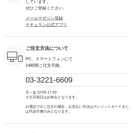
EMW-
ロフィール
弔両用】大切な日の
--------------------- ▶️
-------------
しています。
] ■松尾
（@natulan_official）
ボタンフレアワンピ
お買い物は写真のタ
-- ▶️ お買い物は写真
ぜひご登録ください。
キャットハ
からどうぞ 「ナチュ
ース ¥18,700（税
グをタップ またはプ
のタグをタ
マグ ¥
ラン」で 注文番号や
込） [ 注文番号：
ロフィール
はプロ
メールマガジン登録
（税込） ・
商品名を検索してみ
KOA-252W-22368 ]
（@natulan_official）
（@natulan
ナチュラン公式アプリ
Noisettes
てくださいね。
■【慶弔両用】大切
からどうぞ 「ナチュ
からどうぞ 「ナ
・Chloe [
#lifewear #fashion
な日のボウタイAラ
ラン」で 注文番号や
ラン」で 
：EMW-
#natulan #今日のコ
インワンピース
商品名を検索してみ
商品名を
------
ーデ #コーディネー
¥18,700（税込） [
てくださいね。
てくだ
--------
ト #ファッション #
注文番号：KOA-
#lifewear #fashion
#lifewear
ご注文方法について
-----------
ナチュラル #日々の
252W-22369 ] -------
#natulan #今日のコ
#natula
がま口
暮らし #暮らしを楽
---------------------- ▶️
ーデ #コーディネー
ーデ #コ
ォレット
しむ #シンプルライ
お買い物は写真のタ
ト #ファッション #
ト #ファ
PC、スマートフォンにて
0（税込） ・
フ #シンプルコーデ
グをタップ またはプ
ナチュラル #日々の
ナチュラル
24時間ご注文可能。
 ・ブルー
#大人女子 #ワンピ
ロフィール
暮らし #暮らしを楽
暮らし #
・ミモザイ
ース #ピンタック #
（@natulan_official）
しむ #シンプルライ
しむ #シ
シルエット
涼やか素材 #夏ワン
からどうぞ 「ナチュ
フ #シンプルコーデ
フ #シン
03-3221-6609
 注文番号：
ピ #夏コーデ
ラン」で 注文番号や
#大人女子 #スカー
#大人女子 
-31607 ]
#andyarn #アンドヤ
商品名を検索してみ
ト #フレアスカート
シャツコー
ミニウォレ
ーン #オリジナルブ
てくださいね。
#チェック柄 #ター
ルシャツ 
月～金 10:00-17:00
790（税込）
ランド #natulan #ナ
#lifewear #fashion
タンチェック #秋色
シャツ #
※土日祝日はお休みとなります。
号：NCO-
チュラン
#natulan #今日のコ
#夏コーデ #Lintu
ャツコーデ
] ■ラテ
#natulan_official.
ーデ #コーディネー
Laulu #リントゥラウ
デ #HEAV
お電話でのご注文の場合、お支払い方法はクレジットカードまた
トート
ト #ファッション #
ル #オリジナルブラ
ブンリー #natulan #
は代金引換のみとなります。
0（税込） [
ナチュラル #日々の
ンド #natulan #ナチ
ナチ
：NCO-
暮らし #暮らしを楽
ュラン
#natulan_of
] ■キー
しむ #シンプルライ
#natulan_official.
,970（税
フ #シンプルコーデ