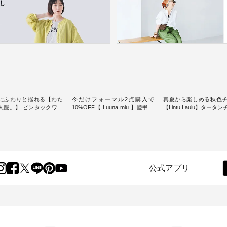
にふわりと揺れる【わた
今だけフォーマル2点購入で
真夏から楽しめる秋色
人服。】 ピンタックワン
10%OFF【 Luuna miu 】慶弔両
【Lintu Laulu】タータ
ンピースス
用ノーカラージャケット ・ 身に
ギャザースカート ・ ゆったりと
を楽しめるのは、 夏のお
纏うだけでほっとする着心地を
した着心地の大人の日
味。 今回ご紹介す
大切にした フォーマル服のオリ
案する、 ナチュランオ
 袖を通すだけでちょっと
ジナルブランド「 Luuna miu 」
ブランド「 Lintu Laulu
り、 見た目にも涼し気な
から、 新たにフォーマルジャケ
季節をまたいで穿ける
常から夏休みの
ットが仲間入り。 ワンピースと
スカートが新登場。 真夏にうれ
けまで、 暑い夏にぴった
のバランスを考え、 丈感やシル
しい涼やかさと、 秋を
公式アプリ
す。 モデル身長：
エット、着心地まで丁寧に設
きる落ち着いた色合い
-------
計。 特別な日を心地よく過ごせ
えたアイテムを、 詳し
-------------------------- ■
る一着に仕上げました。 モデル
します。 モデル身長：164cm ---
タックワンピース
身長：164cm -----------------------
-------------------------- Li
900（税込） ・ホワイト ・
------ Luuna miu --------------------
----------------------------- ■タータ
クブルー ・ネイビー [ 注
--------- ■【慶弔両用】ノーカラ
ンチェックギャザース
O-263W-29752 ] ----
ーフォーマルジャケット
¥9,900（税込） ・レッ