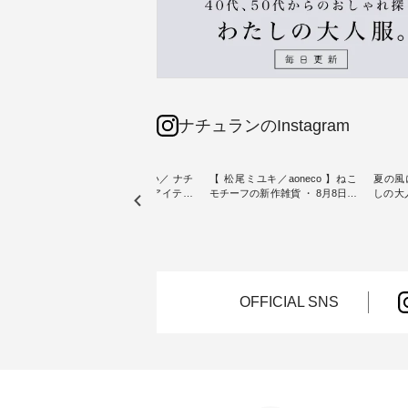
ナチュランのInstagram
sta-
＼今週の新着をおさらい／ ナチ
【 松尾ミユキ／aoneco 】ねこ
夏の風
予約販売
ュランからお届けしたアイテム
モチーフの新作雑貨 ・ 8月8日の
しの大
から スタッフが気になるものを
「世界猫の日」を前に、 愛らし
ピース ・ 軽やかなワ
一部カ
ピックアップ👆 ・ [ This week's
いネコモチーフのアイテムを特
タイル
 15周
NEW ARRIVAL ] // 2026/07/26 -
集。 ナチュランでも人気の
しゃれの醍醐
たく
2026/08/01 // ✨✨ナチュラン15周
「m.m（松尾ミユキ）」と
るのは
 この
年記念✨✨ 8月より、12,000円
「aoneco」から、 持っているだ
ひんや
しまし
（税込）以上ご購入いただいた
けで気分が上がる バッグや雑貨
ワンピース。 日
お客様へ 人気イラストレータ
をご紹介します。 -----------------
お出か
OFFICIAL SNS
介しま
ー、よしいちひろさん
------------ 松尾ミユキ -------------
りの新作で
（@chocochop2）描き下ろし
---------------- ■松尾ミユキ シア
168cm ----------------------
ひこの
【第2弾】レモン柄コットンバッ
ーバッグ ¥3,080（税込） ・
&yarn ---
グをプレゼント中です💓 8月に
Momo ・Leo ・Maron ・Stella [
ピン
） ・コ
なりました☀ 旅行や帰省、レジ
注文番号：EMW-263B-31376 ] ■
¥12,
ミ ・モ
ャーなど楽しい予定を計画され
松尾ミユキ キャットヘアクリ
スモー
スミレ
ている方も多いかと思います🌿
ップ ¥1,320（税込） ・Noisettes
文番号：MT