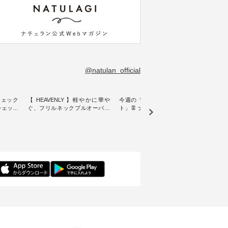
@natulan_official
チェック
【 HEAVENLY 】軽やかに華や
今週の「スタッフコーディネー
&yarn
ンチェック
ぐ、フリルネックプルオーバー
ト」👖 ナチュランスタッフのリ
プルオ
・ 天然素材を生かしたナチュラ
アルなコーディネートをご紹介
・ ナチュランオリジナルブラン
常着を提
ルスタイルで人気の
します♪ 今回は、8/1に再入荷
ド「&
リジナル
「HEAVENLY」から、 新作プル
し、 すでに残りわずかとなって
周年を迎
 」から、
オーバーが届きました。 ほんの
いる大人気の ナチュラン15周年
トを着
チェック
り透け感のある涼やかな生地
記念アイテム 「もっと選べるリ
るイ
に、 ふんわりとしたフリルをあ
ネンのよくばりパンツ」 をスタ
客様の
先取りで
しらった襟元が印象的。 シンプ
ッフが着用してみました🌿 身長
リネ
を兼ね備
ルな装いに、 さりげない華やぎ
ごとのサイズ感や着用感など、
ルオ
くご紹介
を添えてくれる一枚です。 モデ
ぜひ参考にしてみてください
ナチ
ル身長：164cm --------------------
ね。 ＝＝＝＝＝＝＝＝＝＝＝
ットに
ntu Laulu
--------- HEAVENLY ----------------
8/10（月）AM9:59まで🎫 ＼涼し
ック
------------- ■チェックシャーリン
いリネン服ウィーク開催中⏰／
せた
カート
グフリルネックプルオーバー
対象のリネン100％アイテムを合
す。 販売は8月10日までの期間
ド系 ・グ
¥12,650（税込） ・ホワイト×ブ
計5,000円以上ご購入いただくと
限定で