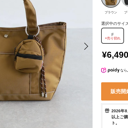
ブラウン
ブ
選択中のサイ
F
×売り切れ
¥6,49
なら
販売開
2026年
以上ご
ト。