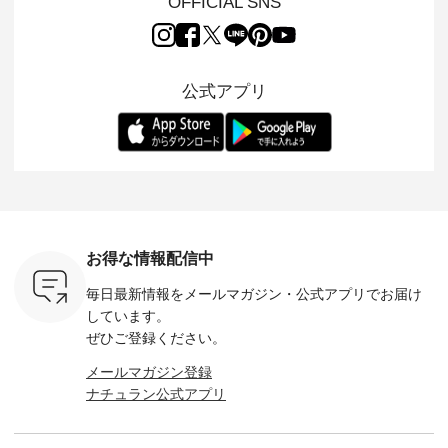
OFFICIAL SNS
」と
ちょっとひんやり、
miu 」から、 新たに
Laulu 」から、 季節
んのり透
co」から、
見た目にも涼し気な
フォーマルジャケッ
をまたいで穿けるチ
涼やかな生
るだけで気
ワンピース。 日常か
トが仲間入り。 ワン
ェックスカートが新
んわりと
 バッグや
ら夏休みのお出かけ
ピースとのバランス
登場。 真夏にうれし
をあしら
紹介しま
まで、 暑い夏にぴっ
を考え、 丈感やシル
い涼やかさと、 秋を
印象的。 
公式アプリ
たりの新作です。 モ
エット、着心地まで
先取りできる落ち着
装いに、 
-- 松尾ミユキ
デル身長：168cm --
丁寧に設計。 特別な
いた色合いを兼ね備
華やぎを
------------
-------------------------
日を心地よく過ごせ
えたアイテムを、 詳
る一枚です。 
-- &yarn --------------
る一着に仕上げまし
しくご紹介します。
身長：164cm ---
バッグ
--------------- ■ピン
た。 モデル身長：
モデル身長：164cm
-------------
（税込） ・
タックワンピース
164cm ----------------
-------------------------
HEAVENLY -
・Leo ・
¥12,900（税込） ・
------------- Luuna
---- Lintu Laulu -------
-------------
ella [ 注文
ホワイト ・スモーク
miu --------------------
---------------------- ■
ェックシ
-263B-
ブルー ・ネイビー [
--------- ■【慶弔両
タータンチェックギ
フリルネ
注文番号：MTO-
用】ノーカラーフォ
ャザースカート
ーバー ¥1
ットヘアク
263W-29752 ] -------
ーマルジャケット
¥9,900（税込） ・レ
込） ・ホ
お得な情報配信中
,320（税
---------------------- ▶️
¥16,500（税込） [
ッド系 ・グリーン系
ラック 
settes ・
お買い物は写真のタ
注文番号：KOA-
[ 注文番号：MTO-
・オフ [
毎日最新情報をメールマガジン・
公式アプリでお届け
Chloe [ 注
グをタップ またはプ
262O-31095 ] ■【慶
263S-27183 ] --------
DLW-263T-3
EMW-
ロフィール
弔両用】大切な日の
--------------------- ▶️
-------------
しています。
] ■松尾
（@natulan_official）
ボタンフレアワンピ
お買い物は写真のタ
-- ▶️ お買い物は写真
ぜひご登録ください。
キャットハ
からどうぞ 「ナチュ
ース ¥18,700（税
グをタップ またはプ
のタグをタ
マグ ¥
ラン」で 注文番号や
込） [ 注文番号：
ロフィール
はプロ
メールマガジン登録
（税込） ・
商品名を検索してみ
KOA-252W-22368 ]
（@natulan_official）
（@natulan
ナチュラン公式アプリ
Noisettes
てくださいね。
■【慶弔両用】大切
からどうぞ 「ナチュ
からどうぞ 「ナ
・Chloe [
#lifewear #fashion
な日のボウタイAラ
ラン」で 注文番号や
ラン」で 
：EMW-
#natulan #今日のコ
インワンピース
商品名を検索してみ
商品名を
------
ーデ #コーディネー
¥18,700（税込） [
てくださいね。
てくだ