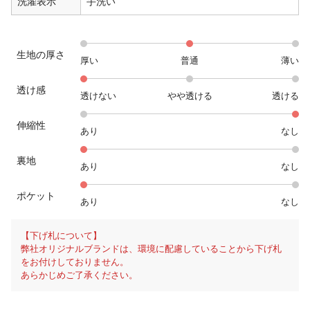
洗濯表示
手洗い
生地の厚さ
厚い
普通
薄い
透け感
透けない
やや透ける
透ける
伸縮性
あり
なし
裏地
あり
なし
ポケット
あり
なし
【下げ札について】
弊社オリジナルブランドは、環境に配慮していることから下げ札
をお付けしておりません。
あらかじめご了承ください。