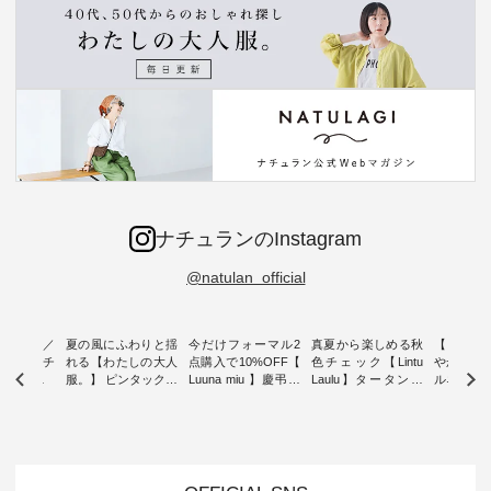
ナチュランのInstagram
@natulan_official
ミユキ／
夏の風にふわりと揺
今だけフォーマル2
真夏から楽しめる秋
【 HEAV
 】ねこモチ
れる【わたしの大人
点購入で10%OFF【
色チェック【Lintu
やかに華
雑貨 ・ 8
服。】 ピンタックワ
Luuna miu 】慶弔両
Laulu】タータンチ
ルネック
「世界猫の
ンピース ・ 軽やか
用ノーカラージャケ
ェックギャザースカ
ー ・ 天然素材を生
、 愛らし
なワンピーススタイ
ット ・ 身に纏うだ
ート ・ ゆったりと
かしたナ
チーフのア
ルを楽しめるのは、
けでほっとする着心
した着心地の大人の
タイル
。 ナチ
夏のおしゃれの醍醐
地を大切にした フォ
日常着を提案する、
「HEAV
も人気の
味。 今回ご紹介する
ーマル服のオリジナ
ナチュランオリジナ
ら、 新作
（松尾ミユ
のは 袖を通すだけで
ルブランド「 Luuna
ルブランド「 Lintu
ーが届きま