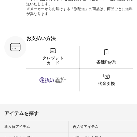
検索してみ
送いたします。
さいね。
※メーカーからお届けする「別配送」の商品は、商品ごとに送料
 #fashion
が異なります。
n #今日のコ
ーディネー
ッション #
 #日々の
暮らしを楽
お支払い方法
ンプルライ
プルコーデ
#猫 #猫グ
界猫の日 #
財布 #ポー
カップ #猫
松尾ミユキ
o #アオネコ
n #ナチュラ
official.
アイテムを探す
新入荷アイテム
再入荷アイテム