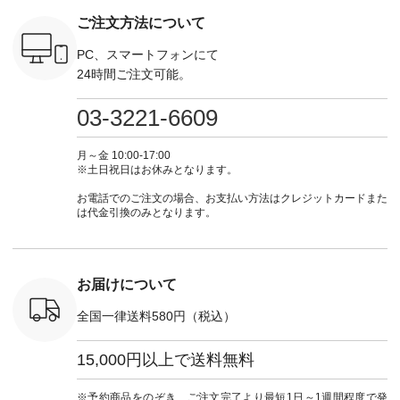
--------
ト #ファッション #
注文番号：KOA-
#lifewear #fashion
#lifewear
ご注文方法について
-----------
ナチュラル #日々の
252W-22369 ] -------
#natulan #今日のコ
#natula
がま口
暮らし #暮らしを楽
---------------------- ▶️
ーデ #コーディネー
ーデ #コ
ォレット
しむ #シンプルライ
お買い物は写真のタ
ト #ファッション #
ト #ファ
PC、スマートフォンにて
0（税込） ・
フ #シンプルコーデ
グをタップ またはプ
ナチュラル #日々の
ナチュラル
24時間ご注文可能。
 ・ブルー
#大人女子 #ワンピ
ロフィール
暮らし #暮らしを楽
暮らし #
・ミモザイ
ース #ピンタック #
（@natulan_official）
しむ #シンプルライ
しむ #シ
シルエット
涼やか素材 #夏ワン
からどうぞ 「ナチュ
フ #シンプルコーデ
フ #シン
03-3221-6609
 注文番号：
ピ #夏コーデ
ラン」で 注文番号や
#大人女子 #スカー
#大人女子 
-31607 ]
#andyarn #アンドヤ
商品名を検索してみ
ト #フレアスカート
シャツコー
ミニウォレ
ーン #オリジナルブ
てくださいね。
#チェック柄 #ター
ルシャツ 
月～金 10:00-17:00
790（税込）
ランド #natulan #ナ
#lifewear #fashion
タンチェック #秋色
シャツ #
※土日祝日はお休みとなります。
号：NCO-
チュラン
#natulan #今日のコ
#夏コーデ #Lintu
ャツコーデ
] ■ラテ
#natulan_official.
ーデ #コーディネー
Laulu #リントゥラウ
デ #HEAV
お電話でのご注文の場合、お支払い方法はクレジットカードまた
トート
ト #ファッション #
ル #オリジナルブラ
ブンリー #natulan #
は代金引換のみとなります。
0（税込） [
ナチュラル #日々の
ンド #natulan #ナチ
ナチ
：NCO-
暮らし #暮らしを楽
ュラン
#natulan_of
] ■キー
しむ #シンプルライ
#natulan_official.
,970（税
フ #シンプルコーデ
注文番号：
#大人女子 #フォー
お届けについて
00150 ] -
マル #ブラックフォ
------------
ーマル #ジャケット
全国一律送料580円（税込）
#ワンピース #冠婚
タップ ま
葬祭 #Luunamiu #ル
フィール
ウナミウ #オリジナ
15,000円以上で送料無料
_official）
ルブランド #natulan
チュ
#ナチュラン
注文番号や
#natulan_official.
※予約商品をのぞき、ご注文完了より最短1日～1週間程度で発