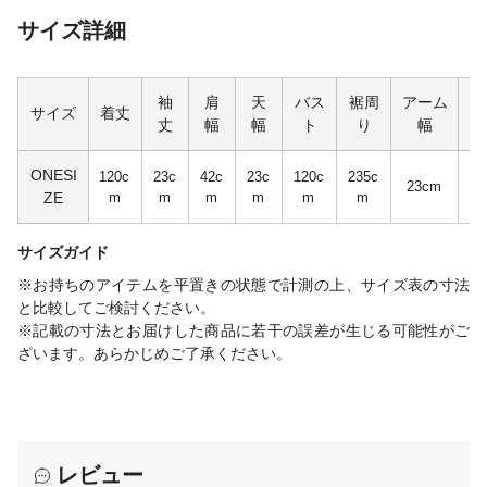
サイズ詳細
袖
肩
天
バス
裾周
アーム
サイズ
着丈
丈
幅
幅
ト
り
幅
ONESI
120c
23c
42c
23c
120c
235c
19
23cm
ZE
m
m
m
m
m
m
m
サイズガイド
※お持ちのアイテムを平置きの状態で計測の上、サイズ表の寸法
と比較してご検討ください。
※記載の寸法とお届けした商品に若干の誤差が生じる可能性がご
ざいます。あらかじめご了承ください。
レビュー