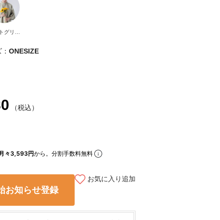
トグリー
ン
ズ：
ONESIZE
80
（税込）
月々3,593円
から。分割手数料無料
お気に入り追加
始お知らせ登録