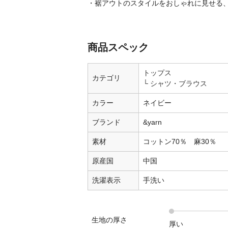
・裾アウトのスタイルをおしゃれに見せる
商品スペック
トップス
カテゴリ
シャツ・ブラウス
カラー
ネイビー
ブランド
&yarn
素材
コットン70％ 麻30％
原産国
中国
洗濯表示
手洗い
生地の厚さ
厚い