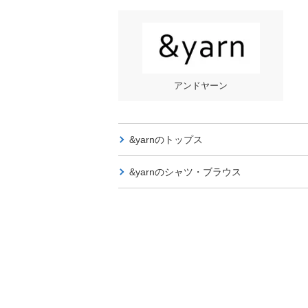
アンドヤーン
&yarnの
トップス
&yarnの
シャツ・ブラウス