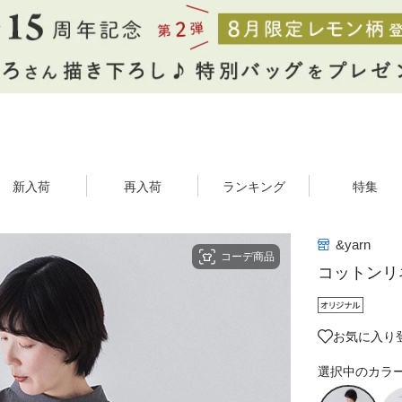
新入荷
再入荷
ランキング
特集
&yarn
コーデ商品
コットンリ
お気に入り登
選択中のカラ