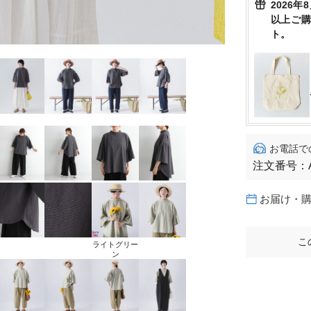
2026年
以上ご
ト。
お電話で
注文番号：
お届け・
こ
ライトグリー
ン