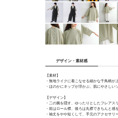
デザイン
・素材感
【素材】
・無地ライクに着こなせる細かな千鳥柄が
・ほのかにネップが浮かぶ、肌にやさしい
【デザイン】
・二の腕を隠す、ゆったりとしたフレアス
・前はロール襟、後ろは丸襟できちんと感
・袖丈をやや短くして、手元のアクセサリ