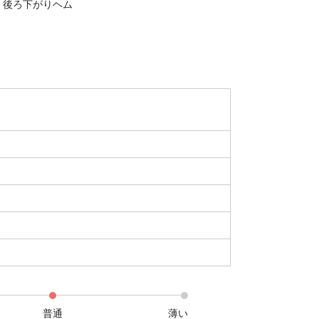
、後ろ下がりヘム
普通
薄い