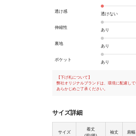
透け感
透けない
伸縮性
あり
裏地
あり
ポケット
あり
【下げ札について】
弊社オリジナルブランドは、環境に配慮して
あらかじめご了承ください。
サイズ詳細
着丈
サイズ
袖丈
肩幅
(前/後)