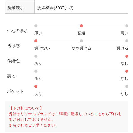
洗濯表示
洗濯機弱(30℃まで)
生地の厚さ
厚い
普通
薄い
透け感
透けない
やや透ける
透ける
伸縮性
あり
なし
裏地
あり
なし
ポケット
あり
なし
【下げ札について】
弊社オリジナルブランドは、環境に配慮していることから下げ札
をお付けしておりません。
あらかじめご了承ください。