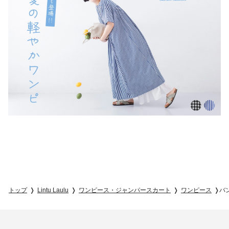
トップ
Lintu Laulu
ワンピース・ジャンパースカート
ワンピース
バ